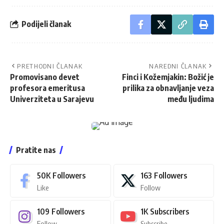
Podijeli članak
PRETHODNI ČLANAK
NAREDNI ČLANAK
Promovisano devet
Finci i Kožemjakin: Božić je
profesora emeritusa
prilika za obnavljanje veza
Univerziteta u Sarajevu
među ljudima
Pratite nas
50K
Followers
163
Followers
Like
Follow
109
Followers
1K
Subscribers
Follow
Subscribe