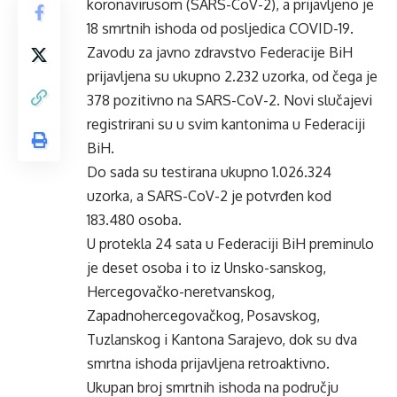
koronavirusom (SARS-CoV-2), a prijavljeno je
18 smrtnih ishoda od posljedica COVID-19.
Zavodu za javno zdravstvo Federacije BiH
prijavljena su ukupno 2.232 uzorka, od čega je
378 pozitivno na SARS-CoV-2. Novi slučajevi
registrirani su u svim kantonima u Federaciji
BiH.
Do sada su testirana ukupno 1.026.324
uzorka, a SARS-CoV-2 je potvrđen kod
183.480 osoba.
U protekla 24 sata u Federaciji BiH preminulo
je deset osoba i to iz Unsko-sanskog,
Hercegovačko-neretvanskog,
Zapadnohercegovačkog, Posavskog,
Tuzlanskog i Kantona Sarajevo, dok su dva
smrtna ishoda prijavljena retroaktivno.
Ukupan broj smrtnih ishoda na području