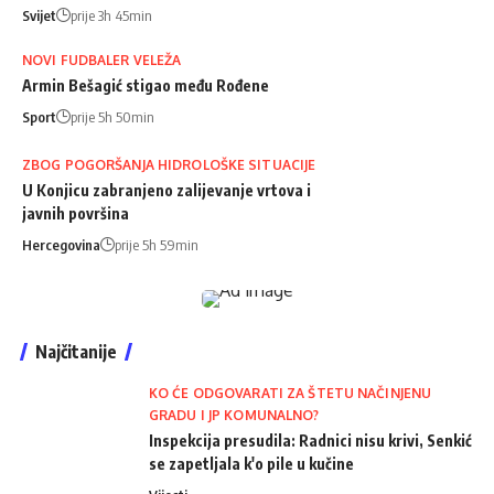
Svijet
prije 3h 45min
NOVI FUDBALER VELEŽA
Armin Bešagić stigao među Rođene
Sport
prije 5h 50min
ZBOG POGORŠANJA HIDROLOŠKE SITUACIJE
U Konjicu zabranjeno zalijevanje vrtova i
javnih površina
Hercegovina
prije 5h 59min
Najčitanije
KO ĆE ODGOVARATI ZA ŠTETU NAČINJENU
GRADU I JP KOMUNALNO?
Inspekcija presudila: Radnici nisu krivi, Senkić
se zapetljala k'o pile u kučine