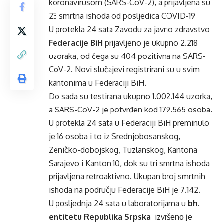
koronavirusom (SARS-CoV-2), a prijavljena su
23 smrtna ishoda od posljedica COVID-19
U protekla 24 sata Zavodu za javno zdravstvo
Federacije BiH
prijavljeno je ukupno 2.218
uzoraka, od čega su 404 pozitivna na SARS-
CoV-2. Novi slučajevi registrirani su u svim
kantonima u Federaciji BiH.
Do sada su testirana ukupno 1.002.144 uzorka,
a SARS-CoV-2 je potvrđen kod 179.565 osoba.
U protekla 24 sata u Federaciji BiH preminulo
je 16 osoba i to iz Srednjobosanskog,
Zeničko-dobojskog, Tuzlanskog, Kantona
Sarajevo i Kanton 10, dok su tri smrtna ishoda
prijavljena retroaktivno. Ukupan broj smrtnih
ishoda na području Federacije BiH je 7.142.
U pоsljеdnja 24 sata u laboratorijama u
bh.
entitetu Republika Srpska
izvršеnо је