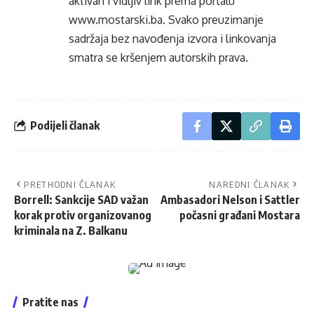
aktivan i vidljiv link prema portalu
www.mostarski.ba
. Svako preuzimanje
sadržaja bez navođenja izvora i linkovanja
smatra se kršenjem autorskih prava.
Podijeli članak
PRETHODNI ČLANAK
NAREDNI ČLANAK
Borrell: Sankcije SAD važan
Ambasadori Nelson i Sattler
korak protiv organizovanog
počasni građani Mostara
kriminala na Z. Balkanu
Pratite nas