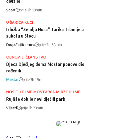
divizije
Sport
prije 2h 53min
U ŠARIĆA KUĆI
Izložba “Zemlja Nura” Tarika Trbonje u
subotu u Stocu
Događaji
Kultura
prije 2h 58min
OBNOVILI ČLANSTVO
Djeca Dječijeg doma Mostar ponovo dio
rođenih
Mostar
prije 3h 19min
NOSIT ĆE IME MOSTARCA MIRZE HUME
Rujište dobilo novi dječiji park
Vijesti
prije 3h 23min