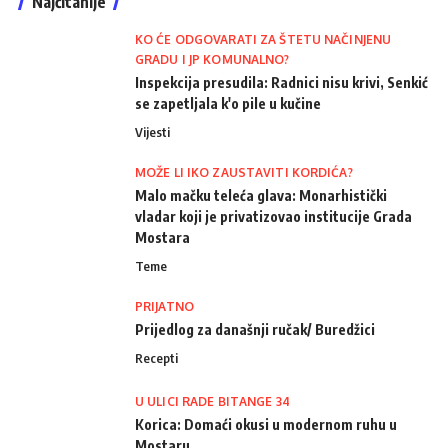
Najčitanije
KO ĆE ODGOVARATI ZA ŠTETU NAČINJENU
GRADU I JP KOMUNALNO?
Inspekcija presudila: Radnici nisu krivi, Senkić
se zapetljala k'o pile u kučine
Vijesti
MOŽE LI IKO ZAUSTAVITI KORDIĆA?
Malo mačku teleća glava: Monarhistički
vladar koji je privatizovao institucije Grada
Mostara
Teme
PRIJATNO
Prijedlog za današnji ručak/ Buredžici
Recepti
U ULICI RADE BITANGE 34
Korica: Domaći okusi u modernom ruhu u
Mostaru