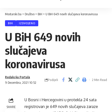
Mostarski.ba
>
Društvo
>
BiH
>
U BiH 649 novih slučajeva koronavirusa
BIH
IZDVOJENO
U BiH 649 novih
slučajeva
koronavirusa
Redakcija Portala
Podijeli
2 Min Read
9 Decembra, 2021 10:52
U Bosni i Hercegovini u protekla 24 sata
registrovan je 649 novih slučajeva zaraze
SHARE