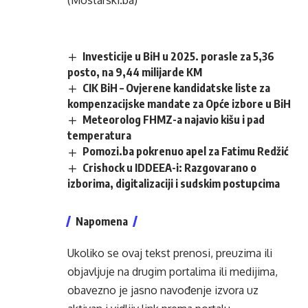
(Mostarski.ba)
Investicije u BiH u 2025. porasle za 5,36
posto, na 9,44 milijarde KM
CIK BiH – Ovjerene kandidatske liste za
kompenzacijske mandate za Opće izbore u BiH
Meteorolog FHMZ-a najavio kišu i pad
temperatura
Pomozi.ba pokrenuo apel za Fatimu Redžić
Crishock u IDDEEA-i: Razgovarano o
izborima, digitalizaciji i sudskim postupcima
Napomena
Ukoliko se ovaj tekst prenosi, preuzima ili
objavljuje na drugim portalima ili medijima,
obavezno je jasno navođenje izvora uz