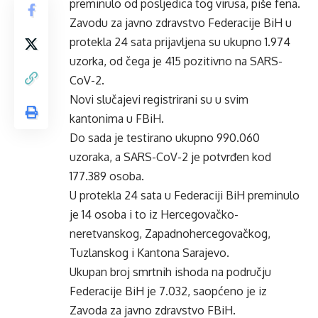
preminulo od posljedica tog virusa, piše fena.
Zavodu za javno zdravstvo Federacije BiH u
protekla 24 sata prijavljena su ukupno 1.974
uzorka, od čega je 415 pozitivno na SARS-
CoV-2.
Novi slučajevi registrirani su u svim
kantonima u FBiH.
Do sada je testirano ukupno 990.060
uzoraka, a SARS-CoV-2 je potvrđen kod
177.389 osoba.
U protekla 24 sata u Federaciji BiH preminulo
je 14 osoba i to iz Hercegovačko-
neretvanskog, Zapadnohercegovačkog,
Tuzlanskog i Kantona Sarajevo.
Ukupan broj smrtnih ishoda na području
Federacije BiH je 7.032, saopćeno je iz
Zavoda za javno zdravstvo FBiH.