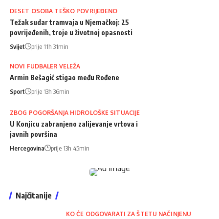
DESET OSOBA TEŠKO POVRIJEĐENO
Težak sudar tramvaja u Njemačkoj: 25
povrijeđenih, troje u životnoj opasnosti
Svijet
prije 11h 31min
NOVI FUDBALER VELEŽA
Armin Bešagić stigao među Rođene
Sport
prije 13h 36min
ZBOG POGORŠANJA HIDROLOŠKE SITUACIJE
U Konjicu zabranjeno zalijevanje vrtova i
javnih površina
Hercegovina
prije 13h 45min
Najčitanije
KO ĆE ODGOVARATI ZA ŠTETU NAČINJENU