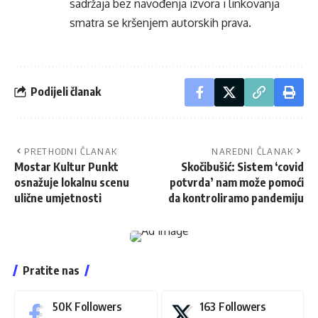
sadržaja bez navođenja izvora i linkovanja
smatra se kršenjem autorskih prava.
Podijeli članak
PRETHODNI ČLANAK
NAREDNI ČLANAK
Mostar Kultur Punkt
Skočibušić: Sistem ‘covid
osnažuje lokalnu scenu
potvrda’ nam može pomoći
ulične umjetnosti
da kontroliramo pandemiju
Pratite nas
50K
Followers
163
Followers