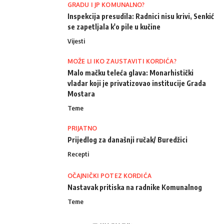
GRADU I JP KOMUNALNO?
Inspekcija presudila: Radnici nisu krivi, Senkić
se zapetljala k'o pile u kučine
Vijesti
MOŽE LI IKO ZAUSTAVITI KORDIĆA?
Malo mačku teleća glava: Monarhistički
vladar koji je privatizovao institucije Grada
Mostara
Teme
PRIJATNO
Prijedlog za današnji ručak/ Buredžici
Recepti
OČAJNIČKI POTEZ KORDIĆA
Nastavak pritiska na radnike Komunalnog
Teme