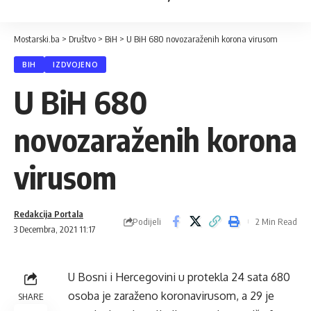
Mostarski.ba
>
Društvo
>
BiH
>
U BiH 680 novozaraženih korona virusom
BIH
IZDVOJENO
U BiH 680
novozaraženih korona
virusom
Redakcija Portala
Podijeli
2 Min Read
3 Decembra, 2021 11:17
U Bosni i Hercegovini u protekla 24 sata 680
osoba je zaraženo koronavirusom, a 29 je
SHARE