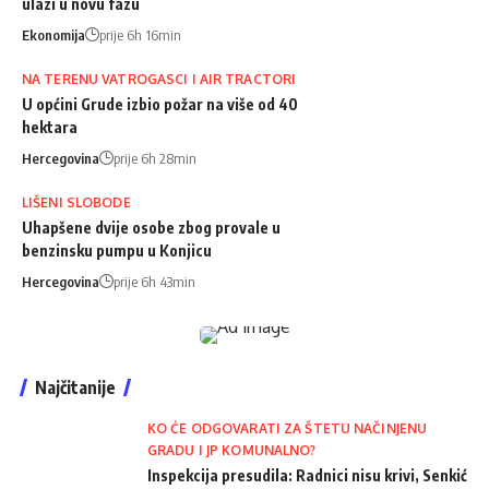
ulazi u novu fazu
Ekonomija
prije 6h 16min
NA TERENU VATROGASCI I AIR TRACTORI
U općini Grude izbio požar na više od 40
hektara
Hercegovina
prije 6h 28min
LIŠENI SLOBODE
Uhapšene dvije osobe zbog provale u
benzinsku pumpu u Konjicu
Hercegovina
prije 6h 43min
Najčitanije
KO ĆE ODGOVARATI ZA ŠTETU NAČINJENU
GRADU I JP KOMUNALNO?
Inspekcija presudila: Radnici nisu krivi, Senkić