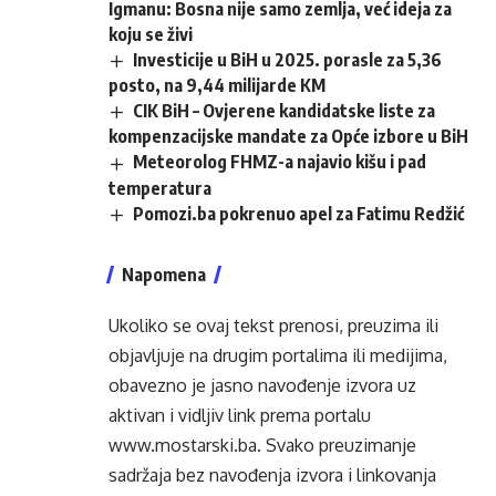
Igmanu: Bosna nije samo zemlja, već ideja za
koju se živi
Investicije u BiH u 2025. porasle za 5,36
posto, na 9,44 milijarde KM
CIK BiH – Ovjerene kandidatske liste za
kompenzacijske mandate za Opće izbore u BiH
Meteorolog FHMZ-a najavio kišu i pad
temperatura
Pomozi.ba pokrenuo apel za Fatimu Redžić
Napomena
Ukoliko se ovaj tekst prenosi, preuzima ili
objavljuje na drugim portalima ili medijima,
obavezno je jasno navođenje izvora uz
aktivan i vidljiv link prema portalu
www.mostarski.ba
. Svako preuzimanje
sadržaja bez navođenja izvora i linkovanja