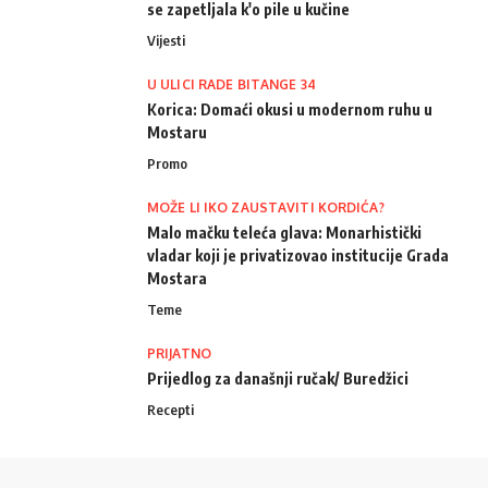
se zapetljala k'o pile u kučine
Vijesti
U ULICI RADE BITANGE 34
Korica: Domaći okusi u modernom ruhu u
Mostaru
Promo
MOŽE LI IKO ZAUSTAVITI KORDIĆA?
Malo mačku teleća glava: Monarhistički
vladar koji je privatizovao institucije Grada
Mostara
Teme
PRIJATNO
Prijedlog za današnji ručak/ Buredžici
Recepti