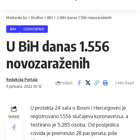
Mostarski.ba
>
Društvo
>
BiH
>
U BiH danas 1.556 novozaraženih
BIH
IZDVOJENO
U BiH danas 1.556
novozaraženih
Redakcija Portala
Podijeli
2 Min Read
5 Januara, 2022 10:12
U protekla 24 sata u Bosni i Hercegovini je
registrovano 1.556 slučajeva koronavirusa, a
SHARE
testirano je 5.285 osoba. Od posljedica
covida je preminulo 28 pacijenata, piše