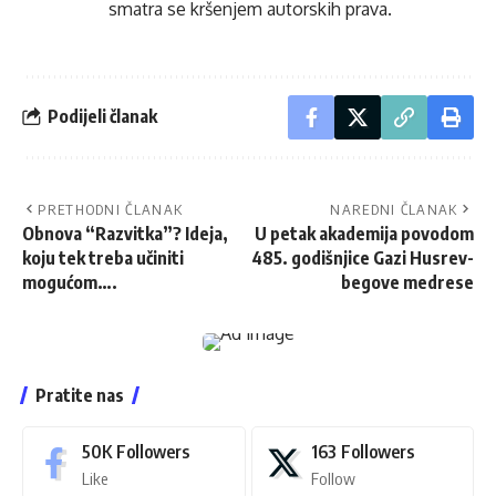
smatra se kršenjem autorskih prava.
Podijeli članak
PRETHODNI ČLANAK
NAREDNI ČLANAK
Obnova “Razvitka”? Ideja,
U petak akademija povodom
koju tek treba učiniti
485. godišnjice Gazi Husrev-
mogućom….
begove medrese
Pratite nas
50K
Followers
163
Followers
Like
Follow