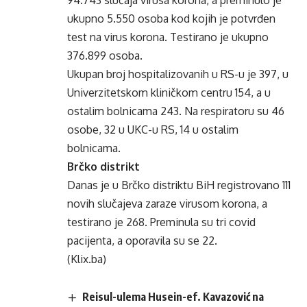
94.743 slučaja virusa korona, a preminulo je
ukupno 5.550 osoba kod kojih je potvrđen
test na virus korona. Testirano je ukupno
376.899 osoba.
Ukupan broj hospitalizovanih u RS-u je 397, u
Univerzitetskom kliničkom centru 154, a u
ostalim bolnicama 243. Na respiratoru su 46
osobe, 32 u UKC-u RS, 14 u ostalim
bolnicama.
Brčko distrikt
Danas je u Brčko distriktu BiH registrovano 111
novih slučajeva zaraze virusom korona, a
testirano je 268. Preminula su tri covid
pacijenta, a oporavila su se 22.
(Klix.ba)
Reisul-ulema Husein-ef. Kavazović na