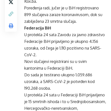
Klix.ba.
Poređenja radi, jučer je u BiH registrovano
899 slučajeva zaraze koronavirusom, dok su
zabilježena 23 smrtna slučaja.
Federacija BiH
U protekla 24 sata Zavodu za javno zdravstvo
Federacije BiH prijavljeno je ukupno 4.156
uzoraka, od čega je 1.110 pozitivno na SARS-
CoV-2.
Novi slučajevi registrirani su u svim
kantonima u Federaciji BiH.
Do sada je testirano ukupno 1.059.686
uzoraka, a SARS-CoV-2 je potvrđen kod
190.268 osoba.
U protekla 24 sata u Federaciji BiH prijavljeno
je 15 smrtnih ishoda i to u Srednjobosanskom,
Hercegovačko-neretvanskom,