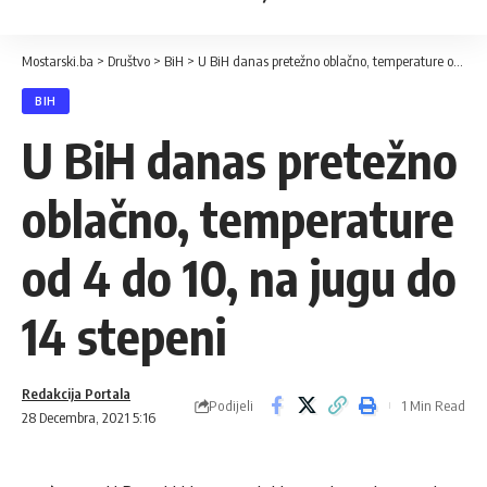
Mostarski.ba
>
Društvo
>
BiH
>
U BiH danas pretežno oblačno, temperature od 4 do 10, na jugu do 14 stepeni
BIH
U BiH danas pretežno
oblačno, temperature
od 4 do 10, na jugu do
14 stepeni
Redakcija Portala
Podijeli
1 Min Read
28 Decembra, 2021 5:16