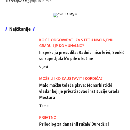
Hercegovina
prije 3h 19min
Najčitanije
KO ĆE ODGOVARATI ZA ŠTETU NAČINJENU
GRADU I JP KOMUNALNO?
Inspekcija presudila: Radnici nisu krivi, Senkić
se zapetljala k'o pile u kučine
Vijesti
MOŽE LI IKO ZAUSTAVITI KORDIĆA?
Malo mačku teleća glava: Monarhistički
vladar koji je privatizovao institucije Grada
Mostara
Teme
PRIJATNO
Prijedlog za današnji ručak/ Buredžici