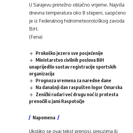
U Sarajevu pretežno oblačno vrijeme. Najviša
dnevna temperatura oko 8 stepeni, saopćeno
je iz Federalnog hidrometeorološkog zavoda
BiH.
(Fena)
Prokoško jezero sve posjećenije
Ministarstvo civilnih poslova BiH
unaprijedilo sustav registracije sportskih
organizacija
Prognoza vremena za naredne dane
Na današnji dan raspušten logor Omarska
Zenički rudari već drugu noć iz protesta
prenoćili u jami Raspotočje
Napomena
Ukoliko se ovaj tekst prenosi, preuzima ili