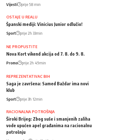
Vijesti
prije 58 min
OSTAJE U REALU
Španski mediji: Vinicius Junior odlučio!
Sport
prije 2h 33min
NE PROPUSTITE
Nova Kort vikend akcija od 7. 8. do 9. 8.
Promo
prije 2h 49min
REPREZENTATIVAC BIH
Saga je završena: Samed Baždar ima novi
klub
Sport
prije 3h 12min
RACIONALNA POTROŠNJA
Široki Brijeg: Zbog suše i smanjenih zaliha
vode upućen apel građanima na racionalnu
potrošnju