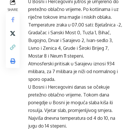
U Bosni i Hercegovini jutros je umjereno do
pretežno oblačno vrijeme. Po kotlinama i uz
SHARE
riječne tokove ima magle i niskih oblaka.
Temperature zraka u 07.00 sati: Bjelašnica -2,
Gradačac i Sanski Most 0, Tuzla 1, Bihać,
Bugojno, Drvar i Sarajevo 2, Ivan-sedlo 3,
Livno i Zenica 4, Grude i Široki Brijeg 7,
Mostar 8 i Neum 11 stepeni.
Atmosferski pritisak u Sarajevu iznosi 934
milibara, za 7 milibara je niži od normalnog i
sporo opada.
U Bosni i Hercegovini danas se očekuje
pretežno oblačno vrijeme. Tokom dana
ponegdje u Bosni je moguća slaba kiša ili
rosulja. Vjetar slab, promjenljivog smjera.
Najviša dnevna temperatura od 4 do 10, na
jugu do 14 stepeni.