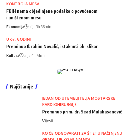
KONTROLA MESA
FBiH nema objedinjene podatke o povučenom
i uništenom mesu
Ekonomija
prije 3h 36min
U 67. GODINI
Preminuo Ibrahim Novalić, istaknuti bh. slikar
Kultura
prije 4h 41min
Najčitanije
JEDAN OD UTEMELJITELJA MOSTARSKE
KARDIOHIRURGIJE
Preminuo prim. dr. Sead Mulahasanović
Vijesti
KO ĆE ODGOVARATI ZA ŠTETU NAČINJENU
GRADU I JP KOMUNALNO?