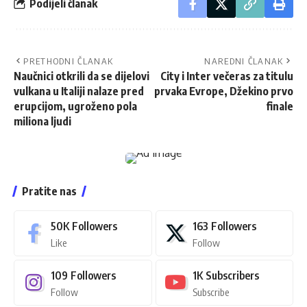
Podijeli članak
PRETHODNI ČLANAK
NAREDNI ČLANAK
Naučnici otkrili da se dijelovi
City i Inter večeras za titulu
vulkana u Italiji nalaze pred
prvaka Evrope, Džekino prvo
erupcijom, ugroženo pola
finale
miliona ljudi
Pratite nas
50K
Followers
163
Followers
Like
Follow
109
Followers
1K
Subscribers
Follow
Subscribe