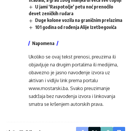
stabala, a grad zbog manjka drveća sve topliji
U jami ‘Raspotočje’ petu noć prenoćilo
devet zeničkih rudara
Duge kolone vozila na graničnim prelazima
101 godina od rođenja Alije Izetbegovića
Napomena
Ukoliko se ovaj tekst prenosi, preuzima ili
objavljuje na drugim portalima ili medijima,
obavezno je jasno navođenje izvora uz
aktivan i vidljiv link prema portalu
www.mostarski.ba
. Svako preuzimanje
sadržaja bez navođenja izvora i linkovanja
smatra se kršenjem autorskih prava.