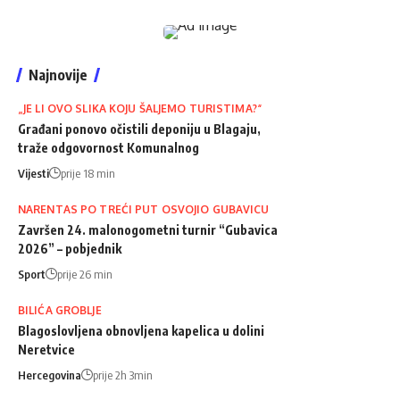
Najnovije
„JE LI OVO SLIKA KOJU ŠALJEMO TURISTIMA?“
Građani ponovo očistili deponiju u Blagaju,
traže odgovornost Komunalnog
Vijesti
prije 18 min
NARENTAS PO TREĆI PUT OSVOJIO GUBAVICU
Završen 24. malonogometni turnir “Gubavica
2026” – pobjednik
Sport
prije 26 min
BILIĆA GROBLJE
Blagoslovljena obnovljena kapelica u dolini
Neretvice
Hercegovina
prije 2h 3min