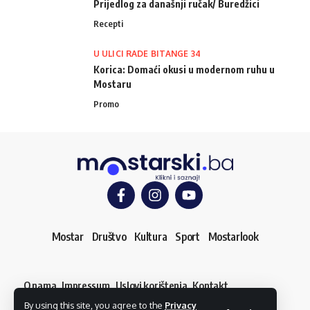
Prijedlog za današnji ručak/ Buredžici
Recepti
U ULICI RADE BITANGE 34
Korica: Domaći okusi u modernom ruhu u
Mostaru
Promo
Mostar
Društvo
Kultura
Sport
Mostarlook
O nama
Impressum
Uslovi korištenja
Kontakt
Dojavi vijest
By using this site, you agree to the
Privacy