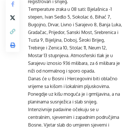
registrovan i snijeg.
Temperature zraka u 08 sati: Bjelašnica -1
stepen, Ivan Sedlo 5, Sokolac 6, Bihać 7,
Bugojno, Drvar, Livno i Sarajevo 8, Banja Luka,
Gradačac, Prijedor, Sanski Most, Srebrenica i
Tuzla 9, Bijeljina, Doboj, Široki Brijeg,
Trebinje i Zenica 10, Stolac 11, Neum 12,
Mostar 13 stupnjeva. Atmosferski tlak je u
Sarajevu iznosio 936 milibara, za 6 milibara je
niži od normalnog i sporo opada.
Danas će u Bosni i Hercegovini biti oblačno
vrijeme sa kišom i lokalnim pljuskovima.
Ponegdje uz kišu moguća je i grmljavina, a na
planinama susnježica i slab snijeg.
Intenzivnije padavine očekuju se u
centralnim, sjevernim i zapadnim područjima
Bosne. Vjetar slab do umjeren sjeverni i