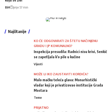
koju se živi
BiH
prije 57 min
Najčitanije
KO ĆE ODGOVARATI ZA ŠTETU NAČINJENU
GRADU I JP KOMUNALNO?
Inspekcija presudila: Radnici nisu krivi, Senkić
se zapetljala k'o pile u kučine
Vijesti
MOŽE LI IKO ZAUSTAVITI KORDIĆA?
Malo mačku teleća glava: Monarhistički
vladar koji je privatizovao institucije Grada
Mostara
Teme
PRIJATNO