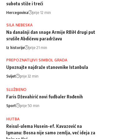
subotu stiže i treći
Hercegovina
prije 12 min
SILA NEBESKA
Na današnji dan snage Armije RBiH drugi put
srušile Abdićevu paradržavu
Iz historije
prije 21 min
PREPOZNATLJIVI SIMBOL GRADA
Upoznajte najdraže stanovnike Istanbula
Svijet
prije 32 min
SLUŽBENO
Faris Dževahirić novi fudbaler Rođenih
Sport
prije 50 min
HUTBA
Reisul-ulema Husein-ef. Kavazović na
Igmanu: Bosna nije samo zemlja, već ideja za