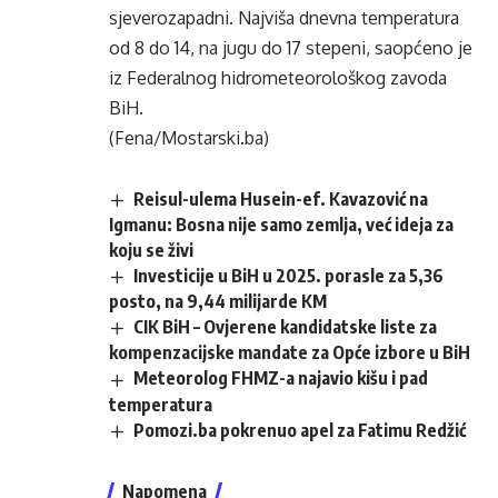
sjeverozapadni. Najviša dnevna temperatura
od 8 do 14, na jugu do 17 stepeni, saopćeno je
iz Federalnog hidrometeorološkog zavoda
BiH.
(Fena/Mostarski.ba)
Reisul-ulema Husein-ef. Kavazović na
Igmanu: Bosna nije samo zemlja, već ideja za
koju se živi
Investicije u BiH u 2025. porasle za 5,36
posto, na 9,44 milijarde KM
CIK BiH – Ovjerene kandidatske liste za
kompenzacijske mandate za Opće izbore u BiH
Meteorolog FHMZ-a najavio kišu i pad
temperatura
Pomozi.ba pokrenuo apel za Fatimu Redžić
Napomena