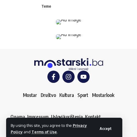
Teme
Mostar
Društvo
Kultura
Sport
Mostarlook
O nama
Impressum
Uslovi korištenja
Kontakt
Dojavi vijest
By using this site, you agree to the
Privacy
© mostarski.ba. Sva prava pridržana
Accept
Policy
and
Terms of Use
.