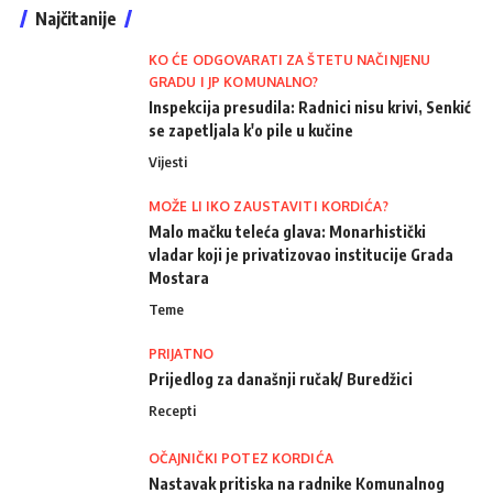
Najčitanije
KO ĆE ODGOVARATI ZA ŠTETU NAČINJENU
GRADU I JP KOMUNALNO?
Inspekcija presudila: Radnici nisu krivi, Senkić
se zapetljala k'o pile u kučine
Vijesti
MOŽE LI IKO ZAUSTAVITI KORDIĆA?
Malo mačku teleća glava: Monarhistički
vladar koji je privatizovao institucije Grada
Mostara
Teme
PRIJATNO
Prijedlog za današnji ručak/ Buredžici
Recepti
OČAJNIČKI POTEZ KORDIĆA
Nastavak pritiska na radnike Komunalnog