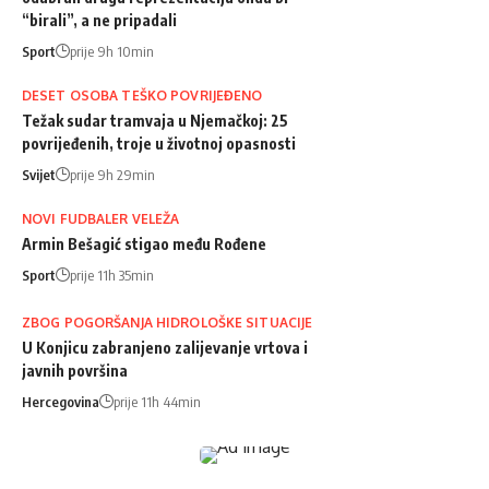
“birali”, a ne pripadali
Sport
prije 9h 10min
DESET OSOBA TEŠKO POVRIJEĐENO
Težak sudar tramvaja u Njemačkoj: 25
povrijeđenih, troje u životnoj opasnosti
Svijet
prije 9h 29min
NOVI FUDBALER VELEŽA
Armin Bešagić stigao među Rođene
Sport
prije 11h 35min
ZBOG POGORŠANJA HIDROLOŠKE SITUACIJE
U Konjicu zabranjeno zalijevanje vrtova i
javnih površina
Hercegovina
prije 11h 44min