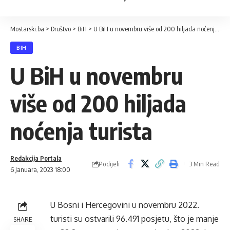
Mostarski.ba
>
Društvo
>
BiH
>
U BiH u novembru više od 200 hiljada noćenja turista
BIH
U BiH u novembru
više od 200 hiljada
noćenja turista
Redakcija Portala
Podijeli
3 Min Read
6 Januara, 2023 18:00
U Bosni i Hercegovini u novembru 2022.
turisti su ostvarili 96.491 posjetu, što je manje
SHARE