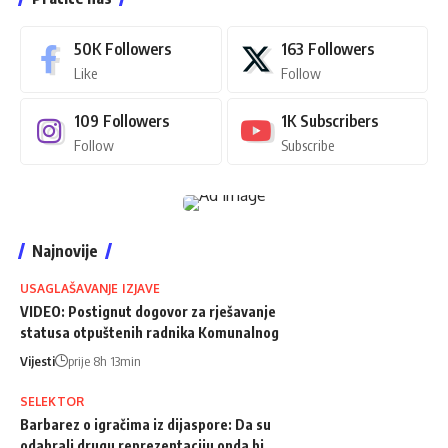
50K
Followers
163
Followers
Like
Follow
109
Followers
1K
Subscribers
Follow
Subscribe
Najnovije
USAGLAŠAVANJE IZJAVE
VIDEO: Postignut dogovor za rješavanje
statusa otpuštenih radnika Komunalnog
Vijesti
prije 8h 13min
SELEKTOR
Barbarez o igračima iz dijaspore: Da su
odabrali drugu reprezentaciju onda bi