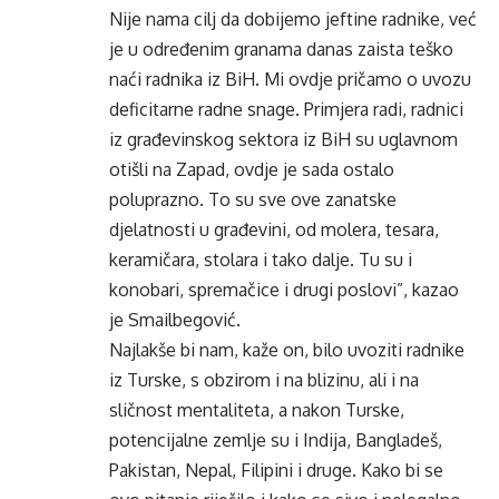
Nije nama cilj da dobijemo jeftine radnike, već
je u određenim granama danas zaista teško
naći radnika iz BiH. Mi ovdje pričamo o uvozu
deficitarne radne snage. Primjera radi, radnici
iz građevinskog sektora iz BiH su uglavnom
otišli na Zapad, ovdje je sada ostalo
poluprazno. To su sve ove zanatske
djelatnosti u građevini, od molera, tesara,
keramičara, stolara i tako dalje. Tu su i
konobari, spremačice i drugi poslovi”, kazao
je Smailbegović.
Najlakše bi nam, kaže on, bilo uvoziti radnike
iz Turske, s obzirom i na blizinu, ali i na
sličnost mentaliteta, a nakon Turske,
potencijalne zemlje su i Indija, Bangladeš,
Pakistan, Nepal, Filipini i druge. Kako bi se