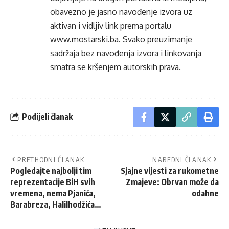
obavezno je jasno navođenje izvora uz
aktivan i vidljiv link prema portalu
www.mostarski.ba
. Svako preuzimanje
sadržaja bez navođenja izvora i linkovanja
smatra se kršenjem autorskih prava.
Podijeli članak
PRETHODNI ČLANAK
NAREDNI ČLANAK
Pogledajte najbolji tim
Sjajne vijesti za rukometne
reprezentacije BiH svih
Zmajeve: Obrvan može da
vremena, nema Pjanića,
odahne
Barabreza, Halilhodžića…