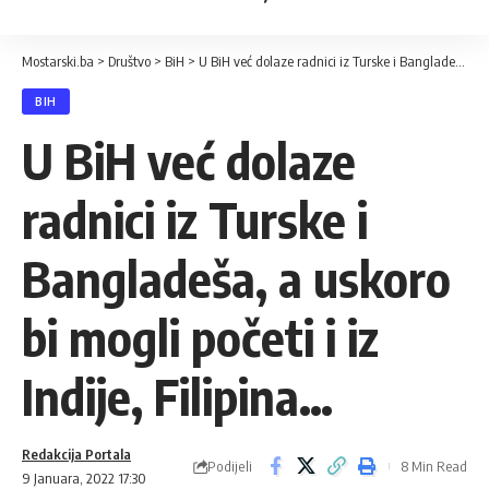
Mostarski.ba
>
Društvo
>
BiH
>
U BiH već dolaze radnici iz Turske i Bangladeša, a uskoro bi mogli početi i iz Indije, Filipina…
BIH
U BiH već dolaze
radnici iz Turske i
Bangladeša, a uskoro
bi mogli početi i iz
Indije, Filipina…
Redakcija Portala
Podijeli
8 Min Read
9 Januara, 2022 17:30