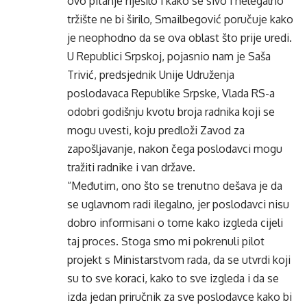
ovo pitanje riješilo i kako se sivo i nelegalno
tržište ne bi širilo, Smailbegović poručuje kako
je neophodno da se ova oblast što prije uredi.
U Republici Srpskoj, pojasnio nam je Saša
Trivić, predsjednik Unije Udruženja
poslodavaca Republike Srpske, Vlada RS-a
odobri godišnju kvotu broja radnika koji se
mogu uvesti, koju predloži Zavod za
zapošljavanje, nakon čega poslodavci mogu
tražiti radnike i van države.
“Međutim, ono što se trenutno dešava je da
se uglavnom radi ilegalno, jer poslodavci nisu
dobro informisani o tome kako izgleda cijeli
taj proces. Stoga smo mi pokrenuli pilot
projekt s Ministarstvom rada, da se utvrdi koji
su to sve koraci, kako to sve izgleda i da se
izda jedan priručnik za sve poslodavce kako bi