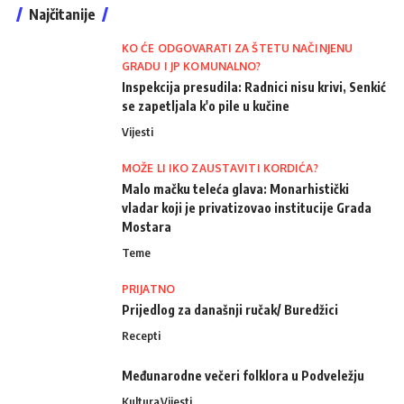
Najčitanije
KO ĆE ODGOVARATI ZA ŠTETU NAČINJENU
GRADU I JP KOMUNALNO?
Inspekcija presudila: Radnici nisu krivi, Senkić
se zapetljala k'o pile u kučine
Vijesti
MOŽE LI IKO ZAUSTAVITI KORDIĆA?
Malo mačku teleća glava: Monarhistički
vladar koji je privatizovao institucije Grada
Mostara
Teme
PRIJATNO
Prijedlog za današnji ručak/ Buredžici
Recepti
Međunarodne večeri folklora u Podveležju
Kultura
Vijesti