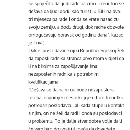
se spriječilo da ljudi rade na crno. Trenutno se
dešava da ljudi dođu kao turisti u BiH na dva-
tri mjeseca pa rade i onda se vrate nazad zu
svoju zemlju, a dođu drugi, dok radne dozvole
omogućavaju boravak od godinu dana”, kazao
je Trivić.
Dakle, poslodavac koji u Republici Srpskoj želi
da zaposli radnika stranca prvo mora vidjeti da
li na biroima za zapošljavanje ima
nezaposlenih radnika s potrebnim
kvalifikacijama.
“Dešava se da na birou bude nezaposlena
osoba, naprimjer mesar koji je u tom trenutku
potreban poslodavcu, ali kada stupe u kontakt
s njim, on ne želi da radi i onda su poslodavci
u problemu. To je dalje stvar dobre volje da li
će vam biro dozvoliti ili neće da dovedete