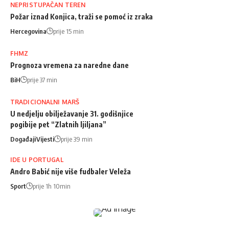
NEPRISTUPAČAN TEREN
Požar iznad Konjica, traži se pomoć iz zraka
Hercegovina
prije 15 min
FHMZ
Prognoza vremena za naredne dane
BiH
prije 37 min
TRADICIONALNI MARŠ
U nedjelju obilježavanje 31. godišnjice
pogibije pet “Zlatnih ljiljana”
Događaji
Vijesti
prije 39 min
IDE U PORTUGAL
Andro Babić nije više fudbaler Veleža
Sport
prije 1h 10min