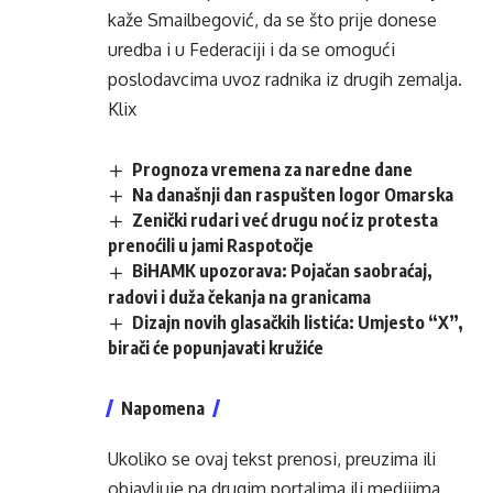
kaže Smailbegović, da se što prije donese
uredba i u Federaciji i da se omogući
poslodavcima uvoz radnika iz drugih zemalja.
Klix
Prognoza vremena za naredne dane
Na današnji dan raspušten logor Omarska
Zenički rudari već drugu noć iz protesta
prenoćili u jami Raspotočje
BiHAMK upozorava: Pojačan saobraćaj,
radovi i duža čekanja na granicama
Dizajn novih glasačkih listića: Umjesto “X”,
birači će popunjavati kružiće
Napomena
Ukoliko se ovaj tekst prenosi, preuzima ili
objavljuje na drugim portalima ili medijima,