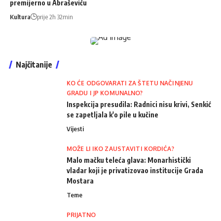
premijerno u Abraševiću
Kultura
prije 2h 32min
Najčitanije
KO ĆE ODGOVARATI ZA ŠTETU NAČINJENU
GRADU I JP KOMUNALNO?
Inspekcija presudila: Radnici nisu krivi, Senkić
se zapetljala k'o pile u kučine
Vijesti
MOŽE LI IKO ZAUSTAVITI KORDIĆA?
Malo mačku teleća glava: Monarhistički
vladar koji je privatizovao institucije Grada
Mostara
Teme
PRIJATNO