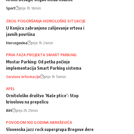
Sport
prije 1h 16min
ZBOG POGORŠANJA HIDROLOŠKE SITUACIJE
U Konjicu zabranjeno zalijevanje vrtova i
javnih površina
Hercegovina
prije 1h 24min
PRVA FAZA PROJEKTA SMART PARKING
Mostar Parking: Od petka počinje
implementacija Smart Parking sistema
Servisne informacije
prije 1h 54min
APEL
Ornitološko društvo ‘Naše ptice’: Stop
krivolovu na prepelicu
BiH
prije 2h 25min
POVODOM 100 GODINA ABRAŠEVIĆA
Slovenska jazz rock supergrupa Bregove dere