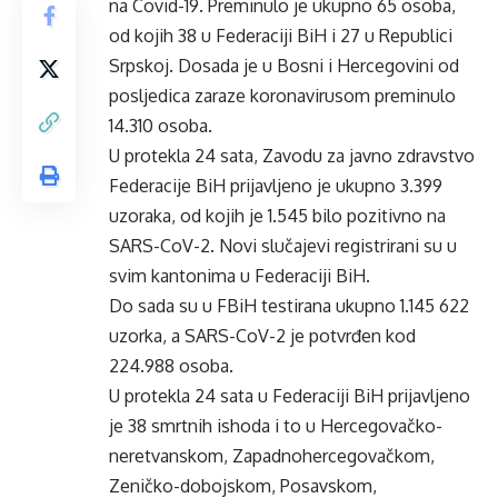
na Covid-19. Preminulo je ukupno 65 osoba,
od kojih 38 u Federaciji BiH i 27 u Republici
Srpskoj. Dosada je u Bosni i Hercegovini od
posljedica zaraze koronavirusom preminulo
14.310 osoba.
U protekla 24 sata, Zavodu za javno zdravstvo
Federacije BiH prijavljeno je ukupno 3.399
uzoraka, od kojih je 1.545 bilo pozitivno na
SARS-CoV-2. Novi slučajevi registrirani su u
svim kantonima u Federaciji BiH.
Do sada su u FBiH testirana ukupno 1.145 622
uzorka, a SARS-CoV-2 je potvrđen kod
224.988 osoba.
U protekla 24 sata u Federaciji BiH prijavljeno
je 38 smrtnih ishoda i to u Hercegovačko-
neretvanskom, Zapadnohercegovačkom,
Zeničko-dobojskom, Posavskom,