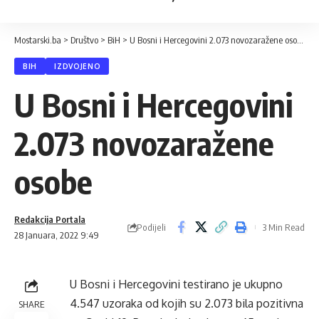
Mostarski.ba
>
Društvo
>
BiH
>
U Bosni i Hercegovini 2.073 novozaražene osobe
BIH
IZDVOJENO
U Bosni i Hercegovini
2.073 novozaražene
osobe
Redakcija Portala
Podijeli
3 Min Read
28 Januara, 2022 9:49
U Bosni i Hercegovini testirano je ukupno
4.547 uzoraka od kojih su 2.073 bila pozitivna
SHARE