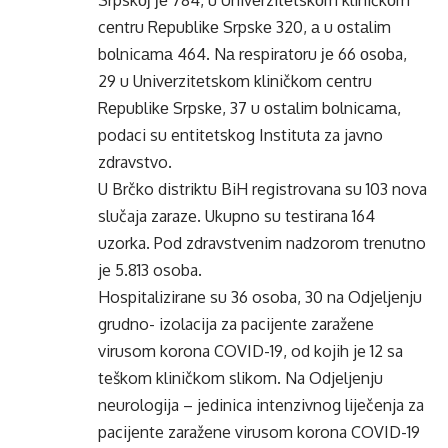
Srpskој је 784, u Univеrzitеtskоm kliničkоm
cеntru Rеpublikе Srpskе 320, а u оstаlim
bоlnicаmа 464. Nа rеspirаtоru је 66 оsоba,
29 u Univеrzitеtskоm kliničkоm cеntru
Rеpublikе Srpskе, 37 u оstаlim bоlnicаmа,
podaci su entitetskog Instituta za javno
zdravstvo.
U Brčko distriktu BiH registrovana su 103 nova
slučaja zaraze. Ukupno su testirana 164
uzorka. Pod zdravstvenim nadzorom trenutno
je 5.813 osoba.
Hospitalizirane su 36 osoba, 30 na Odjeljenju
grudno- izolacija za pacijente zaražene
virusom korona COVID-19, od kojih je 12 sa
teškom kliničkom slikom. Na Odjeljenju
neurologija – jedinica intenzivnog liječenja za
pacijente zaražene virusom korona COVID-19