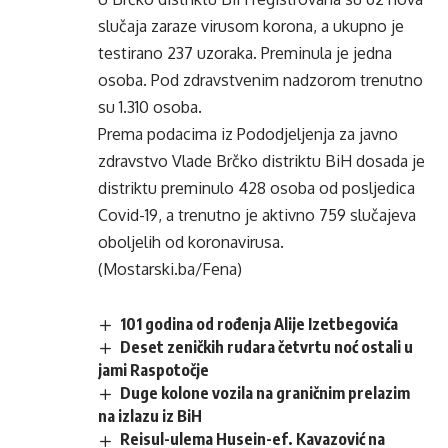
slučaja zaraze virusom korona, a ukupno je
testirano 237 uzoraka. Preminula je jedna
osoba. Pod zdravstvenim nadzorom trenutno
su 1.310 osoba.
Prema podacima iz Pododjeljenja za javno
zdravstvo Vlade Brčko distriktu BiH dosada je
distriktu preminulo 428 osoba od posljedica
Covid-19, a trenutno je aktivno 759 slučajeva
oboljelih od koronavirusa.
(Mostarski.ba/Fena)
101 godina od rođenja Alije Izetbegovića
Deset zeničkih rudara četvrtu noć ostali u
jami Raspotočje
Duge kolone vozila na graničnim prelazim
na izlazu iz BiH
Reisul-ulema Husein-ef. Kavazović na