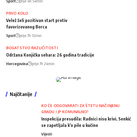
Sport
prije 4h 54min
PRVO KOLO
Velež želi pozitivan start protiv
favorizovanog Borca
Sport
prije 7h 12min
BOGATSTVO RAZLIČITOSTI
Održana Konjička sehara: 26 godina tradicije
Hercegovina
prije 7h 24min
Najčitanije
KO ĆE ODGOVARATI ZA ŠTETU NAČINJENU
GRADU I JP KOMUNALNO?
Inspekcija presudila: Radnici nisu krivi, Senkić
se zapetljala k'o pile u kučine
Vijesti