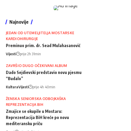
Najnovije
JEDAN OD UTEMELJITELJA MOSTARSKE
KARDIOHIRURGIJE
Preminuo prim. dr. Sead Mulahasanović
Vijesti
prije 2h 31min
ZAVRŠIO DUGO OČEKIVANI ALBUM
Dado Sejdievski predstavio novu pjesmu
“Budalo”
Kultura
Vijesti
prije 4h 40min
ŽENSKA SENIORSKA ODBOJKAŠKA
REPREZENTACIJA BIH
Zmajice se okupile u Mostaru:
Reprezentacija BiH kreće po novu
mediteransku priču