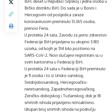
BiH, deset u Republici Srpskoj i jedna osoba u
Brčko distriktu BiH. Do sada je u Bosni i
Hercegovini od posljedica zaraze
koronavirusom preminulo 13.365 osoba,
prenosi Fena.
U protekla 24 sata, Zavodu za javno zdravstvo
Federacije BiH prijavljena su ukupno 3.183
uzorka, od kojih je 514 bilo pozitivno na
SARS-CoV-2. Novi slučajevi registrirani su u
svim kantonima u Federaciji BiH.
U protekla 24 sata u Federaciji BiH preminulo
je 11 osoba i to iz Unsko-sanskog,
Srednjobosanskog, Hercegovačko-
neretvanskog, Zapadnohercegovačkog,
Zeničko-dobojskog i Tuzlanskog, dok je 18
smrtnih ishoda prijavljeno retroaktivno.
Ukupan broj smrtnih ishoda na području