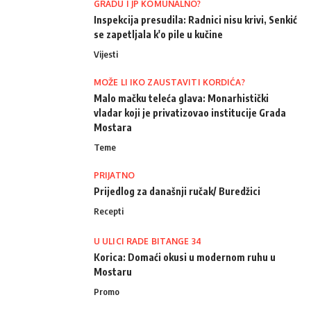
GRADU I JP KOMUNALNO?
Inspekcija presudila: Radnici nisu krivi, Senkić
se zapetljala k'o pile u kučine
Vijesti
MOŽE LI IKO ZAUSTAVITI KORDIĆA?
Malo mačku teleća glava: Monarhistički
vladar koji je privatizovao institucije Grada
Mostara
Teme
PRIJATNO
Prijedlog za današnji ručak/ Buredžici
Recepti
U ULICI RADE BITANGE 34
Korica: Domaći okusi u modernom ruhu u
Mostaru
Promo