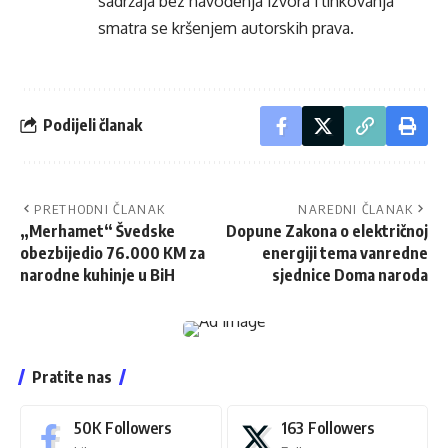
sadržaja bez navođenja izvora i linkovanja
smatra se kršenjem autorskih prava.
Podijeli članak
PRETHODNI ČLANAK
NAREDNI ČLANAK
„Merhamet“ Švedske
Dopune Zakona o električnoj
obezbijedio 76.000 KM za
energiji tema vanredne
narodne kuhinje u BiH
sjednice Doma naroda
Pratite nas
50K
Followers
163
Followers