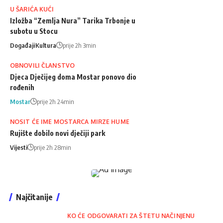
U ŠARIĆA KUĆI
Izložba “Zemlja Nura” Tarika Trbonje u
subotu u Stocu
Događaji
Kultura
prije 2h 3min
OBNOVILI ČLANSTVO
Djeca Dječijeg doma Mostar ponovo dio
rođenih
Mostar
prije 2h 24min
NOSIT ĆE IME MOSTARCA MIRZE HUME
Rujište dobilo novi dječiji park
Vijesti
prije 2h 28min
Najčitanije
KO ĆE ODGOVARATI ZA ŠTETU NAČINJENU