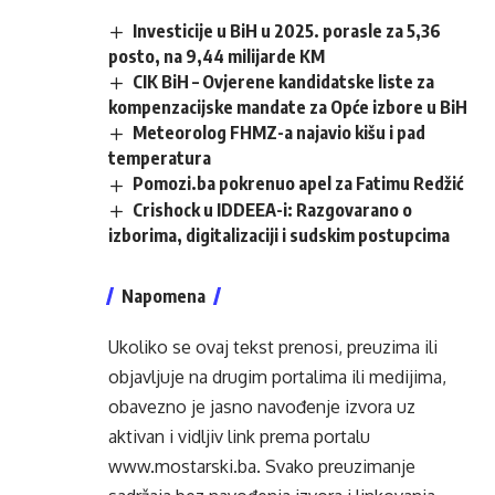
Investicije u BiH u 2025. porasle za 5,36
posto, na 9,44 milijarde KM
CIK BiH – Ovjerene kandidatske liste za
kompenzacijske mandate za Opće izbore u BiH
Meteorolog FHMZ-a najavio kišu i pad
temperatura
Pomozi.ba pokrenuo apel za Fatimu Redžić
Crishock u IDDEEA-i: Razgovarano o
izborima, digitalizaciji i sudskim postupcima
Napomena
Ukoliko se ovaj tekst prenosi, preuzima ili
objavljuje na drugim portalima ili medijima,
obavezno je jasno navođenje izvora uz
aktivan i vidljiv link prema portalu
www.mostarski.ba
. Svako preuzimanje