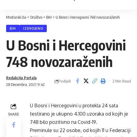
Mostarski.ba
>
Društvo
>
BiH
>
U Bosni i Hercegovini 748 novozaraženih
BIH
IZDVOJENO
U Bosni i Hercegovini
748 novozaraženih
Redakcija Portala
Podijeli
2 Min Read
28 Decembra, 2021 9:42
U Bosni i Hercegovini u protekla 24 sata
testirano je ukupno 4.100 uzoraka od kojih je
SHARE
748 bilo pozitivno na Covid-19.
Preminule su 22 osobe, od kojih 11 u Federaciji