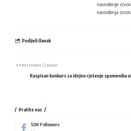
navođenje izvora
navođenja izvora
Podijeli članak
PRETHODNI ČLANAK
Raspisan konkurs za idejno rješenje spomenika ub
Pratite nas
50K
Followers