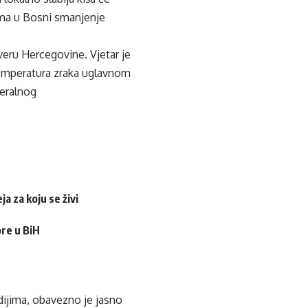
ima u Bosni smanjenje
eru Hercegovine. Vjetar je
temperatura zraka uglavnom
deralnog
a za koju se živi
ore u BiH
edijima, obavezno je jasno