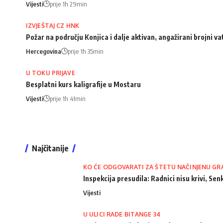
Vijesti
prije 1h 29min
IZVJEŠTAJ CZ HNK
Požar na području Konjica i dalje aktivan, angažirani brojni va
Hercegovina
prije 1h 35min
U TOKU PRIJAVE
Besplatni kurs kaligrafije u Mostaru
Vijesti
prije 1h 41min
Najčitanije
KO ĆE ODGOVARATI ZA ŠTETU NAČINJENU GR
Inspekcija presudila: Radnici nisu krivi, Senk
Vijesti
U ULICI RADE BITANGE 34