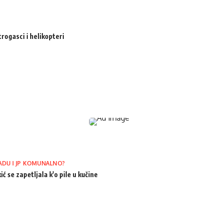
trogasci i helikopteri
ADU I JP KOMUNALNO?
ić se zapetljala k'o pile u kučine