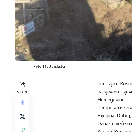
Foto: Mostarski.ba
Jutros je u Bosn
na sjeveru i sje
SHARE
Hercegovine.
Temperature zrak
Bijeljina, Doboj,
Danas u većem d
Krajine. Prije p