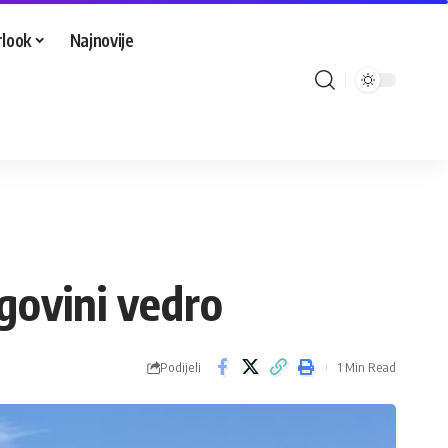
look
Najnovije
govini vedro
Podijeli
1 Min Read