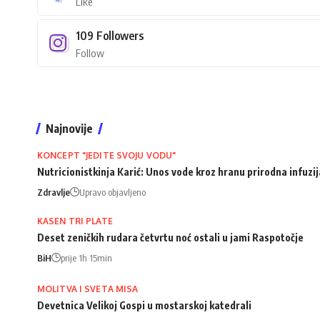
Like
109
Followers
Follow
Najnovije
KONCEPT "JEDITE SVOJU VODU"
Nutricionistkinja Karić: Unos vode kroz hranu prirodna infuz
Zdravlje
Upravo objavljeno
KASEN TRI PLATE
Deset zeničkih rudara četvrtu noć ostali u jami Raspotočje
BiH
prije 1h 15min
MOLITVA I SVETA MISA
Devetnica Velikoj Gospi u mostarskoj katedrali