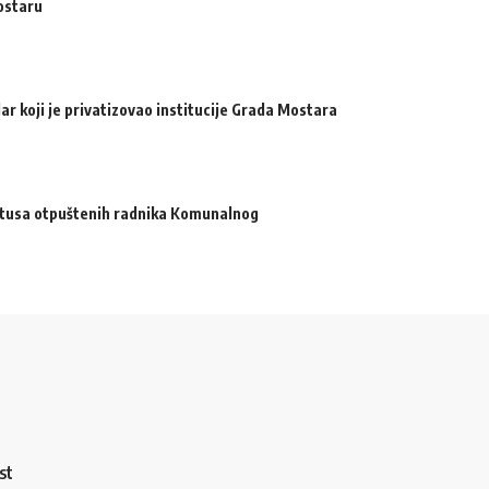
ostaru
ar koji je privatizovao institucije Grada Mostara
atusa otpuštenih radnika Komunalnog
st