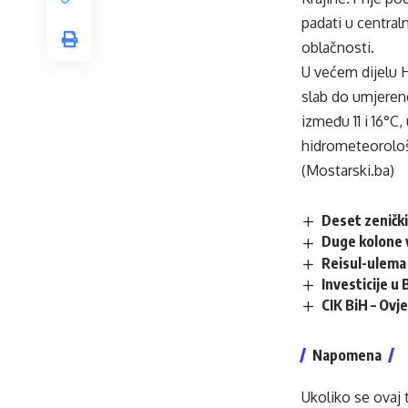
padati u centra
oblačnosti.
U većem dijelu 
slab do umjeren
između 11 i 16°C
hidrometeorolo
(Mostarski.ba)
Deset zenički
Duge kolone v
Reisul-ulema 
Investicije u
CIK BiH – Ovj
Napomena
Ukoliko se ovaj 