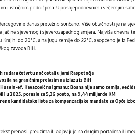
lnim i istočnim područjima. U poslijepodnevnim i večernjim sat
Hercegovine danas pretežno sunčano. Više oblačnosti je na sjev
e jačine sjevernog i sjeverozapadnog smjera. Najviša dnevna 
, u Krajini do 20°C, a na jugu zemlje do 22°C, saopćeno je iz Fe
škog zavoda BiH.
h rudara četvrtu noć ostali u jami Raspotočje
ozila na graničnim prelazim na izlazu iz BiH
Husein-ef. Kavazović na Igmanu: Bosna nije samo zemlja, već idej
 BiH u 2025. porasle za 5,36 posto, na 9,44 milijarde KM
erene kandidatske liste za kompenzacijske mandate za Opće izb
tekst prenosi, preuzima ili objavljuje na drugim portalima ili m