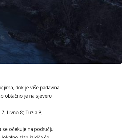
učjima, dok je više padavina
no oblačno je na sjeveru
7; Livno 8; Tuzla 9;
 se očekuje na području
lokalno slabija kiša će