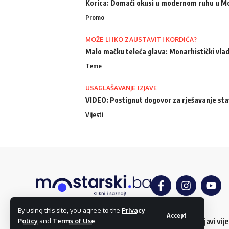
Korica: Domaći okusi u modernom ruhu u M
Promo
MOŽE LI IKO ZAUSTAVITI KORDIĆA?
Malo mačku teleća glava: Monarhistički vlad
Teme
USAGLAŠAVANJE IZJAVE
VIDEO: Postignut dogovor za rješavanje st
Vijesti
By using this site, you agree to the
Privacy
Accept
O nama
Impressum
Uslovi korištenja
Kontakt
Dojavi vije
Policy
and
Terms of Use
.