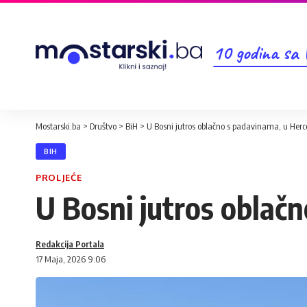
10 godina sa
Mostarski.ba
>
Društvo
>
BiH
>
U Bosni jutros oblačno s padavinama, u Herc
BIH
PROLJEĆE
U Bosni jutros oblač
Redakcija Portala
17 Maja, 2026 9:06