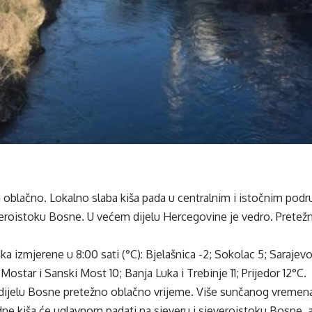
i oblačno. Lokalno slaba kiša pada u centralnim i istočnim podr
veroistoku Bosne. U većem dijelu Hercegovine je vedro. Pretež
a izmjerene u 8:00 sati (°C): Bjelašnica -2; Sokolac 5; Sarajevo 
 Mostar i Sanski Most 10; Banja Luka i Trebinje 11; Prijedor 12°C.
ijelu Bosne pretežno oblačno vrijeme. Više sunčanog vremena
odne kiša će uglavnom padati na sjeveru i sjeveroistoku Bosne, a 