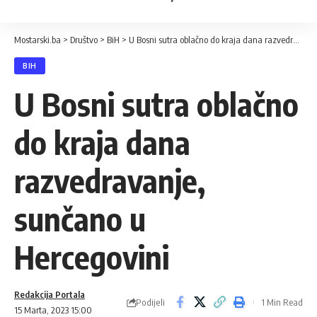
Mostarski.ba
>
Društvo
>
BiH
>
U Bosni sutra oblačno do kraja dana razvedravanje, sunčano u Hercegovini
BIH
U Bosni sutra oblačno
do kraja dana
razvedravanje,
sunčano u
Hercegovini
Redakcija Portala
Podijeli
1 Min Read
15 Marta, 2023 15:00