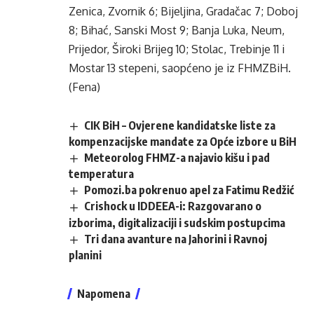
Zenica, Zvornik 6; Bijeljina, Gradačac 7; Doboj
8; Bihać, Sanski Most 9; Banja Luka, Neum,
Prijedor, Široki Brijeg 10; Stolac, Trebinje 11 i
Mostar 13 stepeni, saopćeno je iz FHMZBiH.
(Fena)
CIK BiH – Ovjerene kandidatske liste za
kompenzacijske mandate za Opće izbore u BiH
Meteorolog FHMZ-a najavio kišu i pad
temperatura
Pomozi.ba pokrenuo apel za Fatimu Redžić
Crishock u IDDEEA-i: Razgovarano o
izborima, digitalizaciji i sudskim postupcima
Tri dana avanture na Jahorini i Ravnoj
planini
Napomena