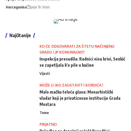
Hercegovina
prije 1h 7min
Najčitanije
KO ĆE ODGOVARATI ZA ŠTETU NAČINJENU
GRADU I JP KOMUNALNO?
Inspekcija presudila: Radnici nisu krivi, Senkić
se zapetljala k'o pile u kučine
Vijesti
MOŽE LI IKO ZAUSTAVITI KORDIĆA?
Malo mačku teleća glava: Monarhistički
vladar koji je privatizovao institucije Grada
Mostara
Teme
PRIJATNO