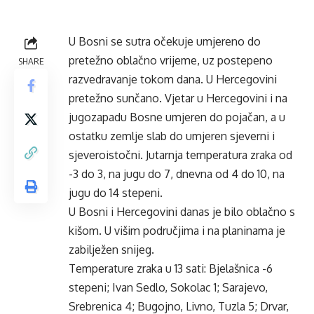
U Bosni se sutra očekuje umjereno do
pretežno oblačno vrijeme, uz postepeno
SHARE
razvedravanje tokom dana. U Hercegovini
pretežno sunčano. Vjetar u Hercegovini i na
jugozapadu Bosne umjeren do pojačan, a u
ostatku zemlje slab do umjeren sjeverni i
sjeveroistočni. Jutarnja temperatura zraka od
-3 do 3, na jugu do 7, dnevna od 4 do 10, na
jugu do 14 stepeni.
U Bosni i Hercegovini danas je bilo oblačno s
kišom. U višim područjima i na planinama je
zabilježen snijeg.
Temperature zraka u 13 sati: Bjelašnica -6
stepeni; Ivan Sedlo, Sokolac 1; Sarajevo,
Srebrenica 4; Bugojno, Livno, Tuzla 5; Drvar,