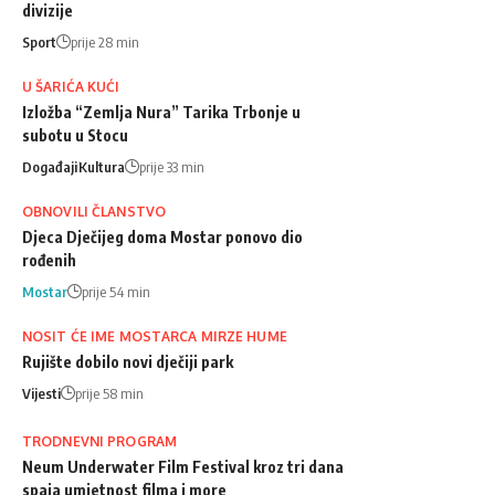
divizije
Sport
prije 28 min
U ŠARIĆA KUĆI
Izložba “Zemlja Nura” Tarika Trbonje u
subotu u Stocu
Događaji
Kultura
prije 33 min
OBNOVILI ČLANSTVO
Djeca Dječijeg doma Mostar ponovo dio
rođenih
Mostar
prije 54 min
NOSIT ĆE IME MOSTARCA MIRZE HUME
Rujište dobilo novi dječiji park
Vijesti
prije 58 min
TRODNEVNI PROGRAM
Neum Underwater Film Festival kroz tri dana
spaja umjetnost filma i more