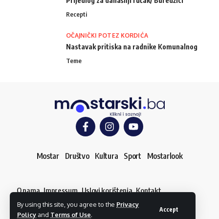
Prijedlog za današnji ručak/ Buredžici
Recepti
OČAJNIČKI POTEZ KORDIĆA
Nastavak pritiska na radnike Komunalnog
Teme
Mostar
Društvo
Kultura
Sport
Mostarlook
O nama
Impressum
Uslovi korištenja
Kontakt
Dojavi vijest
By using this site, you agree to the
Privacy
© mostarski.ba. Sva prava pridržana
Accept
Policy
and
Terms of Use
.