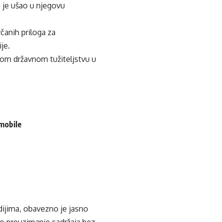
a je ušao u njegovu
včanih priloga za
je.
nom državnom tužiteljstvu u
omobile
edijima, obavezno je jasno