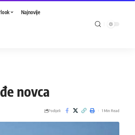
look
Najnovije
ađe novca
Podijeli
1 Min Read