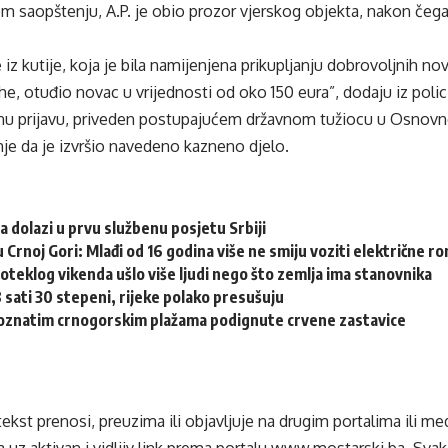
m saopštenju, A.P. je obio prozor vjerskog objekta, nakon čeg
 iz kutije, koja je bila namijenjena prikupljanju dobrovoljnih no
e, otuđio novac u vrijednosti od oko 150 eura”, dodaju iz polici
nenu prijavu, priveden postupajućem državnom tužiocu u Osnov
je da je izvršio navedeno kazneno djelo.
a dolazi u prvu službenu posjetu Srbiji
u Crnoj Gori: Mlađi od 16 godina više ne smiju voziti električne r
oteklog vikenda ušlo više ljudi nego što zemlja ima stanovnika
 sati 30 stepeni, rijeke polako presušuju
znatim crnogorskim plažama podignute crvene zastavice
tekst prenosi, preuzima ili objavljuje na drugim portalima ili m