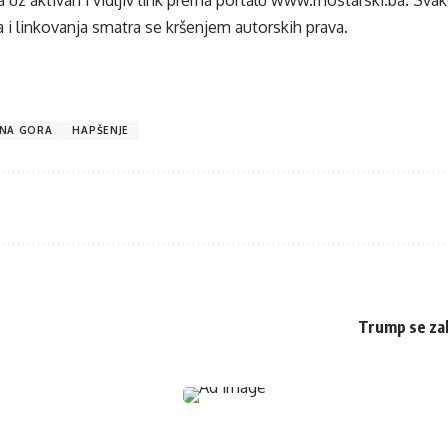
 uz aktivan i vidljiv link prema portalu
www.mostarski.ba
. Sva
 i linkovanja smatra se kršenjem autorskih prava.
NA GORA
HAPŠENJE
Trump se zah