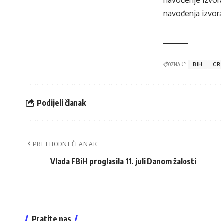
navođenje izvora
navođenja izvora
OZNAKE:
BIH
CR
Podijeli članak
PRETHODNI ČLANAK
Vlada FBiH proglasila 11. juli Danom žalosti
Pratite nas