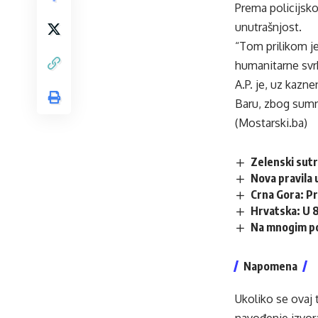
Prema policijsko
unutrašnjost.
“Tom prilikom je
humanitarne svrh
A.P. je, uz kaz
Baru, zbog sumn
(Mostarski.ba)
Zelenski sutr
Nova pravila 
Crna Gora: Pr
Hrvatska: U 8
Na mnogim po
Napomena
Ukoliko se ovaj 