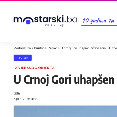
10 godina sa
Mostarski.ba
>
Društvo
>
Region
>
U Crnoj Gori uhapšen državljanin BiH zb
REGION
IZ VJERSKOG OBJEKTA
U Crnoj Gori uhapšen
004
6 Jula, 2026 18:29