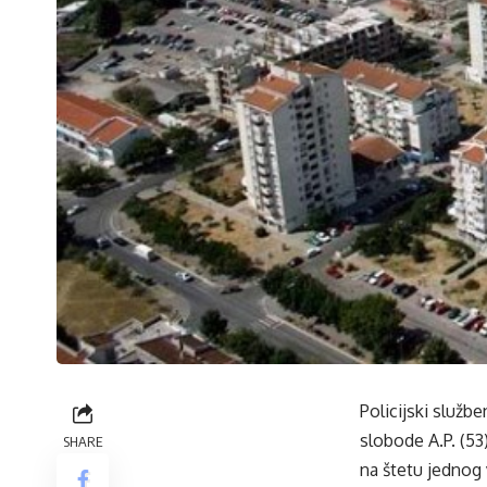
Policijski službe
slobode A.P. (53
SHARE
na štetu jednog