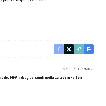
ko preuzimanje sadržaja bez
NAREDNI ČLANAK
valio FIFA-i zbog uslišenih molbi za crveni karton