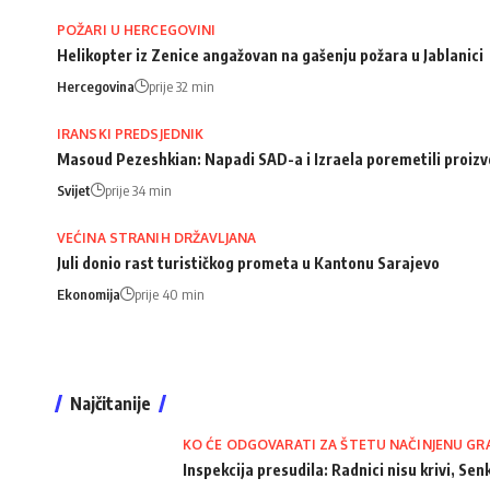
POŽARI U HERCEGOVINI
Helikopter iz Zenice angažovan na gašenju požara u Jablanici
Hercegovina
prije 32 min
IRANSKI PREDSJEDNIK
Masoud Pezeshkian: Napadi SAD-a i Izraela poremetili proizv
Svijet
prije 34 min
VEĆINA STRANIH DRŽAVLJANA
Juli donio rast turističkog prometa u Kantonu Sarajevo
Ekonomija
prije 40 min
Najčitanije
KO ĆE ODGOVARATI ZA ŠTETU NAČINJENU GR
Inspekcija presudila: Radnici nisu krivi, Senk