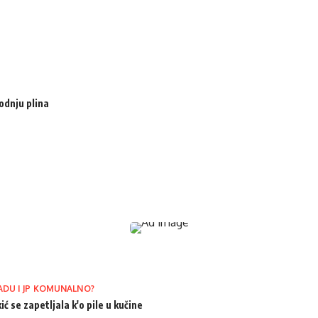
odnju plina
ADU I JP KOMUNALNO?
ić se zapetljala k'o pile u kučine