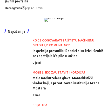
javnih površina
Hercegovina
prije 6h 31min
Najčitanije
KO ĆE ODGOVARATI ZA ŠTETU NAČINJENU
GRADU I JP KOMUNALNO?
Inspekcija presudila: Radnici nisu krivi, Senkić
se zapetljala k'o pile u kučine
Vijesti
MOŽE LI IKO ZAUSTAVITI KORDIĆA?
Malo mačku teleća glava: Monarhistički
vladar koji je privatizovao institucije Grada
Mostara
Teme
PRIJATNO