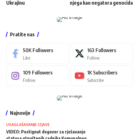
Ukrajinu
njega kao negatora genocida
Pratite nas
50K
Followers
163
Followers
Like
Follow
109
Followers
1K
Subscribers
Follow
Subscribe
Najnovije
USAGLAŠAVANJE IZJAVE
VIDEO: Postignut dogovor za rješavanje
statusa otpuštenih radnika Komunalnog