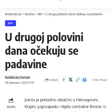
Mostarski.ba
>
Društvo
>
BiH
>
U drugoj polovini dana očekuju se padavine
BIH
U drugoj polovini
dana očekuju se
padavine
Redakcija Portala
Podijeli
1 Min Read
20 Januara, 2022 5:19
Jutros je pretežno oblačno u Hercegovini,
Krajini, jugozapadu i dijelu centralne Bosne. U
SHARE