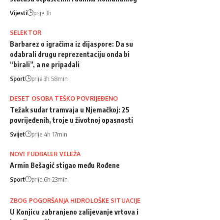
Vijesti
prije 3h
SELEKTOR
Barbarez o igračima iz dijaspore: Da su
odabrali drugu reprezentaciju onda bi
“birali”, a ne pripadali
Sport
prije 3h 58min
DESET OSOBA TEŠKO POVRIJEĐENO
Težak sudar tramvaja u Njemačkoj: 25
povrijeđenih, troje u životnoj opasnosti
Svijet
prije 4h 17min
NOVI FUDBALER VELEŽA
Armin Bešagić stigao među Rođene
Sport
prije 6h 23min
ZBOG POGORŠANJA HIDROLOŠKE SITUACIJE
U Konjicu zabranjeno zalijevanje vrtova i