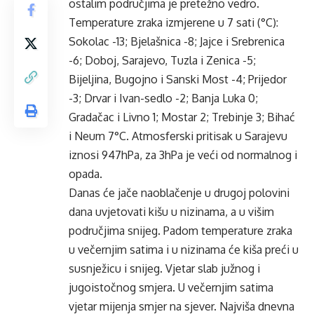
ostalim područjima je pretežno vedro.
Temperature zraka izmjerene u 7 sati (°C):
Sokolac -13; Bjelašnica -8; Jajce i Srebrenica
-6; Doboj, Sarajevo, Tuzla i Zenica -5;
Bijeljina, Bugojno i Sanski Most -4; Prijedor
-3; Drvar i Ivan-sedlo -2; Banja Luka 0;
Gradačac i Livno 1; Mostar 2; Trebinje 3; Bihać
i Neum 7°C. Atmosferski pritisak u Sarajevu
iznosi 947hPa, za 3hPa je veći od normalnog i
opada.
Danas će jače naoblačenje u drugoj polovini
dana uvjetovati kišu u nizinama, a u višim
područjima snijeg. Padom temperature zraka
u večernjim satima i u nizinama će kiša preći u
susnježicu i snijeg. Vjetar slab južnog i
jugoistočnog smjera. U večernjim satima
vjetar mijenja smjer na sjever. Najviša dnevna