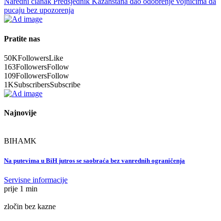
Naredni članak
Predsjednik Kazahstana dao odobrenje vojnicima da
pucaju bez upozorenja
Pratite nas
50K
Followers
Like
163
Followers
Follow
109
Followers
Follow
1K
Subscribers
Subscribe
Najnovije
BIHAMK
Na putevima u BiH jutros se saobraća bez vanrednih ograničenja
Servisne informacije
prije 1 min
zločin bez kazne