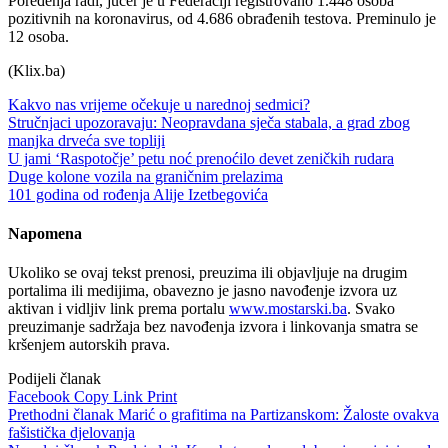
Poređenja radi, jučer je u Federaciji registrovano 1.448 osoba
pozitivnih na koronavirus, od 4.686 obrađenih testova. Preminulo je
12 osoba.
(Klix.ba)
Kakvo nas vrijeme očekuje u narednoj sedmici?
Stručnjaci upozoravaju: Neopravdana sječa stabala, a grad zbog
manjka drveća sve topliji
U jami ‘Raspotočje’ petu noć prenoćilo devet zeničkih rudara
Duge kolone vozila na graničnim prelazima
101 godina od rođenja Alije Izetbegovića
Napomena
Ukoliko se ovaj tekst prenosi, preuzima ili objavljuje na drugim
portalima ili medijima, obavezno je jasno navođenje izvora uz
aktivan i vidljiv link prema portalu
www.mostarski.ba
. Svako
preuzimanje sadržaja bez navođenja izvora i linkovanja smatra se
kršenjem autorskih prava.
Podijeli članak
Facebook
Copy Link
Print
Prethodni članak
Marić o grafitima na Partizanskom: Žaloste ovakva
fašistička djelovanja