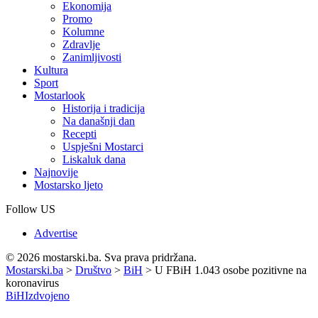
Ekonomija
Promo
Kolumne
Zdravlje
Zanimljivosti
Kultura
Sport
Mostarlook
Historija i tradicija
Na današnji dan
Recepti
Uspješni Mostarci
Liskaluk dana
Najnovije
Mostarsko ljeto
Follow US
Advertise
© 2026 mostarski.ba. Sva prava pridržana.
Mostarski.ba
>
Društvo
>
BiH
>
U FBiH 1.043 osobe pozitivne na
koronavirus
BiH
Izdvojeno