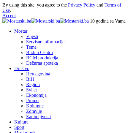
By using this site, you agree to the
Privacy Policy
and
Terms of
Use
.
Accept
10 godina sa Vama
Mostar
Vijesti
Servisne informacije
Teme
Budi u Centru
RGM produkcija
Dežurna apoteka
Društvo
Hercegovina
BiH
Region
Svijet
Ekonomija
Promo
Kolumne
Zdravlje
Zanimljivosti
Kultura
Sport
Mostarlook