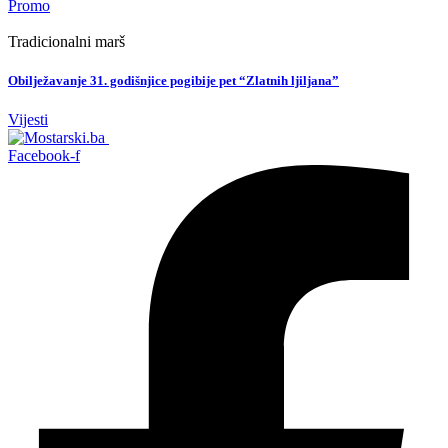
Promo
Tradicionalni marš
Obilježavanje 31. godišnjice pogibije pet “Zlatnih ljiljana”
Vijesti
Facebook-f