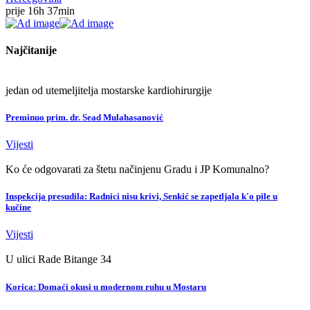
prije 16h 37min
Najčitanije
jedan od utemeljitelja mostarske kardiohirurgije
Preminuo prim. dr. Sead Mulahasanović
Vijesti
Ko će odgovarati za štetu načinjenu Gradu i JP Komunalno?
Inspekcija presudila: Radnici nisu krivi, Senkić se zapetljala k'o pile u
kučine
Vijesti
U ulici Rade Bitange 34
Korica: Domaći okusi u modernom ruhu u Mostaru