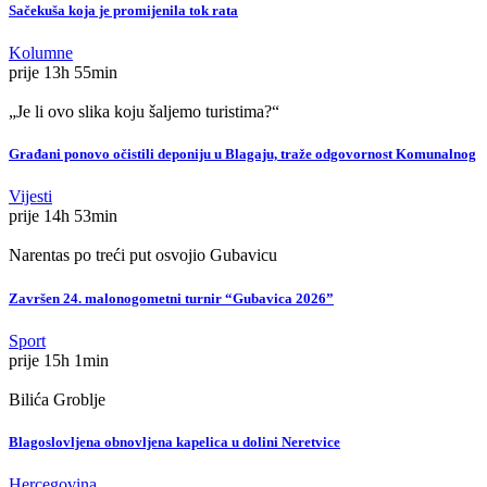
Sačekuša koja je promijenila tok rata
Kolumne
prije 13h 55min
„Je li ovo slika koju šaljemo turistima?“
Građani ponovo očistili deponiju u Blagaju, traže odgovornost Komunalnog
Vijesti
prije 14h 53min
Narentas po treći put osvojio Gubavicu
Završen 24. malonogometni turnir “Gubavica 2026”
Sport
prije 15h 1min
Bilića Groblje
Blagoslovljena obnovljena kapelica u dolini Neretvice
Hercegovina