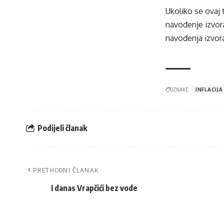
Ukoliko se ovaj 
navođenje izvora
navođenja izvora
OZNAKE:
INFLACIJA
Podijeli članak
PRETHODNI ČLANAK
I danas Vrapčići bez vode