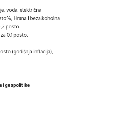
je, voda, električna
posto%, Hrana i bezalkoholna
0,2 posto.
za 0,1 posto.
sto (godišnja inflacija),
 i geopolitike