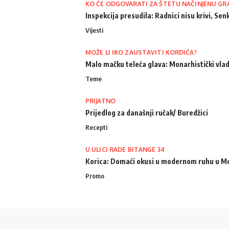
KO ĆE ODGOVARATI ZA ŠTETU NAČINJENU GR
Inspekcija presudila: Radnici nisu krivi, Senk
Vijesti
MOŽE LI IKO ZAUSTAVITI KORDIĆA?
Malo mačku teleća glava: Monarhistički vlad
Teme
PRIJATNO
Prijedlog za današnji ručak/ Buredžici
Recepti
U ULICI RADE BITANGE 34
Korica: Domaći okusi u modernom ruhu u M
Promo