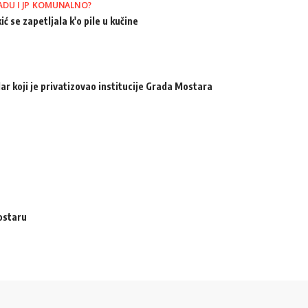
ADU I JP KOMUNALNO?
ić se zapetljala k'o pile u kučine
ar koji je privatizovao institucije Grada Mostara
ostaru