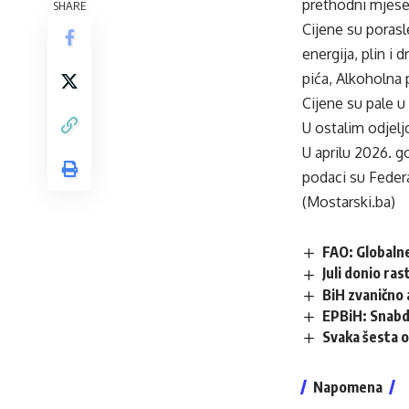
prethodni mjese
SHARE
Cijene su porasl
energija, plin i
pića, Alkoholna 
Cijene su pale u
U ostalim odjelj
U aprilu 2026. g
podaci su Federa
(Mostarski.ba)
FAO: Globalne
Juli donio ra
BiH zvanično 
EPBiH: Snabdi
Svaka šesta o
Napomena