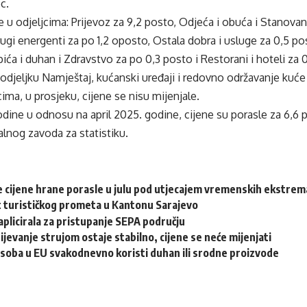
c.
e u odjeljcima: Prijevoz za 9,2 posto, Odjeća i obuća i Stanovan
 drugi energenti za po 1,2 oposto, Ostala dobra i usluge za 0,5 
pića i duhan i Zdravstvo za po 0,3 posto i Restorani i hoteli za 
 odjeljku Namještaj, kućanski uređaji i redovno održavanje kuće 
cima, u prosjeku, cijene se nisu mijenjale.
odine u odnosu na april 2025. godine, cijene su porasle za 6,6 po
lnog zavoda za statistiku.
 cijene hrane porasle u julu pod utjecajem vremenskih ekstrema
st turističkog prometa u Kantonu Sarajevo
aplicirala za pristupanje SEPA području
jevanje strujom ostaje stabilno, cijene se neće mijenjati
soba u EU svakodnevno koristi duhan ili srodne proizvode