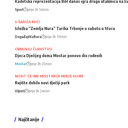
Kadetska reprezentacija BiH danas igra drugu utakmicu na Ev
Sport
prije 2h 54min
U ŠARIĆA KUĆI
Izložba “Zemlja Nura” Tarika Trbonje u subotu u Stocu
Događaji
Kultura
prije 2h 59min
OBNOVILI ČLANSTVO
Djeca Dječijeg doma Mostar ponovo dio rođenih
Mostar
prije 3h 20min
NOSIT ĆE IME MOSTARCA MIRZE HUME
Rujište dobilo novi dječiji park
Vijesti
prije 3h 24min
Najčitanije