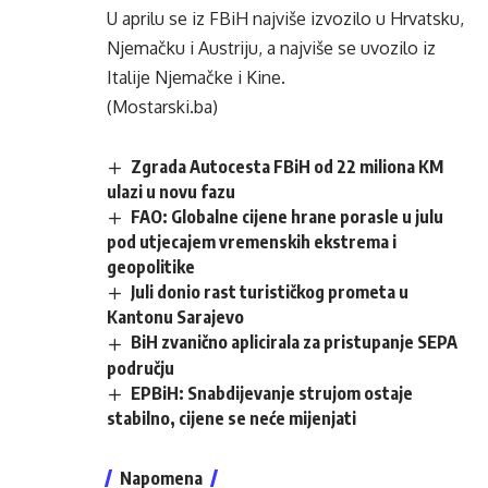
U aprilu se iz FBiH najviše izvozilo u Hrvatsku,
Njemačku i Austriju, a najviše se uvozilo iz
Italije Njemačke i Kine.
(Mostarski.ba)
Zgrada Autocesta FBiH od 22 miliona KM
ulazi u novu fazu
FAO: Globalne cijene hrane porasle u julu
pod utjecajem vremenskih ekstrema i
geopolitike
Juli donio rast turističkog prometa u
Kantonu Sarajevo
BiH zvanično aplicirala za pristupanje SEPA
području
EPBiH: Snabdijevanje strujom ostaje
stabilno, cijene se neće mijenjati
Napomena