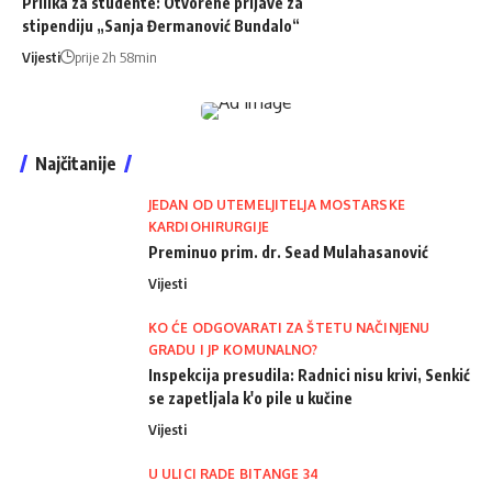
Prilika za studente: Otvorene prijave za
stipendiju „Sanja Đermanović Bundalo“
Vijesti
prije 2h 58min
Najčitanije
JEDAN OD UTEMELJITELJA MOSTARSKE
KARDIOHIRURGIJE
Preminuo prim. dr. Sead Mulahasanović
Vijesti
KO ĆE ODGOVARATI ZA ŠTETU NAČINJENU
GRADU I JP KOMUNALNO?
Inspekcija presudila: Radnici nisu krivi, Senkić
se zapetljala k'o pile u kučine
Vijesti
U ULICI RADE BITANGE 34