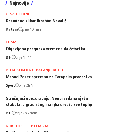
Najnovije
U 67. GODINI
Preminuo slikar Ibrahim Novalić
Kultura
prije 40 min
FHMZ
Objavljena prognoza vremena do četvrtka
BiH
prije 1h 44min
BH REKORDER U BACANJU KUGLE
Mesud Pezer spreman za Evropsko prvenstvo
Sport
prije 2h 1min
Stručnjaci upozoravaju: Neopravdana sječa
stabala, a grad zbog manjka drveća sve topliji
BiH
prije 2h 27min
ROK DO 15. SEPTEMBRA