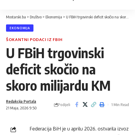
Mostarski.ba
>
Društvo
>
Ekonomija
>
U FBiH trgovinski deficit skočio na skoro milijardu KM
EKONOMIJA
ŠOKANTNI PODACI IZ FBIH
U FBiH trgovinski
deficit skočio na
skoro milijardu KM
Redakcija Portala
Podijeli
1 Min Read
21 Maja, 2026 9:50
Federacija BiH je u aprilu 2026. ostvarila izvoz