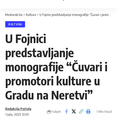
Mostarski.ba
>
Kultura
>
U Fojnici predstavljanje monografije “Čuvari i promotori kulture u Gradu na Neretvi”
KULTURA
U Fojnici
predstavljanje
monografije “Čuvari i
promotori kulture u
Gradu na Neretvi”
Redakcija Portala
Podijeli
1 Min Read
1 Jula, 2025 13:05