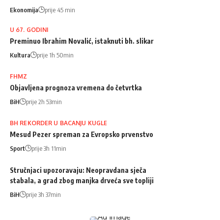
Ekonomija
prije 45 min
U 67. GODINI
Preminuo Ibrahim Novalić, istaknuti bh. slikar
Kultura
prije 1h 50min
FHMZ
Objavljena prognoza vremena do četvrtka
BiH
prije 2h 53min
BH REKORDER U BACANJU KUGLE
Mesud Pezer spreman za Evropsko prvenstvo
Sport
prije 3h 11min
Stručnjaci upozoravaju: Neopravdana sječa
stabala, a grad zbog manjka drveća sve topliji
BiH
prije 3h 37min