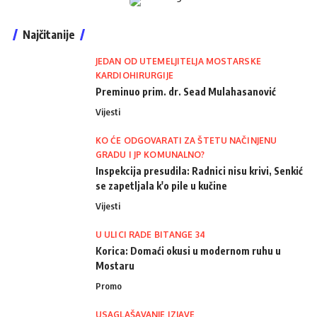
Najčitanije
JEDAN OD UTEMELJITELJA MOSTARSKE
KARDIOHIRURGIJE
Preminuo prim. dr. Sead Mulahasanović
Vijesti
KO ĆE ODGOVARATI ZA ŠTETU NAČINJENU
GRADU I JP KOMUNALNO?
Inspekcija presudila: Radnici nisu krivi, Senkić
se zapetljala k'o pile u kučine
Vijesti
U ULICI RADE BITANGE 34
Korica: Domaći okusi u modernom ruhu u
Mostaru
Promo
USAGLAŠAVANJE IZJAVE