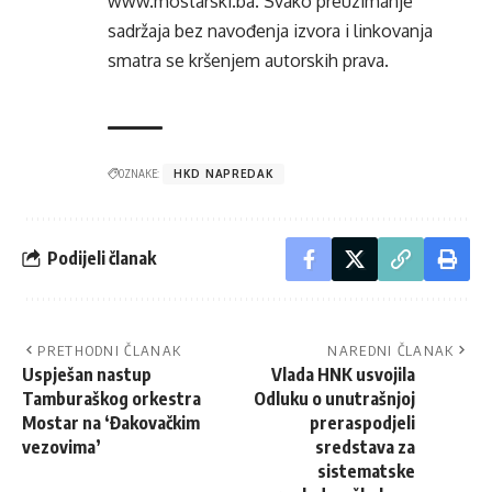
www.mostarski.ba
. Svako preuzimanje
sadržaja bez navođenja izvora i linkovanja
smatra se kršenjem autorskih prava.
OZNAKE:
HKD NAPREDAK
Podijeli članak
PRETHODNI ČLANAK
NAREDNI ČLANAK
Uspješan nastup
Vlada HNK usvojila
Tamburaškog orkestra
Odluku o unutrašnjoj
Mostar na ‘Đakovačkim
preraspodjeli
vezovima’
sredstava za
sistematske