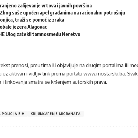
ranjeno zalijevanje vrtova i javnih površina
: Zbog suše upućen apel građanima na racionalnu potrošnju
onjica, traži se pomoć iz zraka
i obale jezera Alagovac
 HE Ulog zatekli tamnosmeđu Neretvu
tekst prenosi, preuzima ili objavljuje na drugim portalima ili m
 uz aktivan i vidljiv link prema portalu
www.mostarski.ba
. Sva
 i linkovanja smatra se kršenjem autorskih prava.
 POLICIJA BIH
KRIJUMČARENJE MIGRANATA