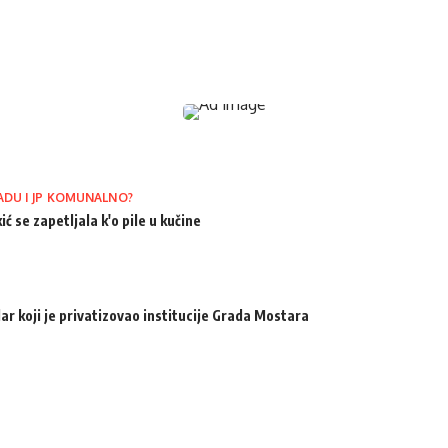
ADU I JP KOMUNALNO?
ić se zapetljala k'o pile u kučine
ar koji je privatizovao institucije Grada Mostara