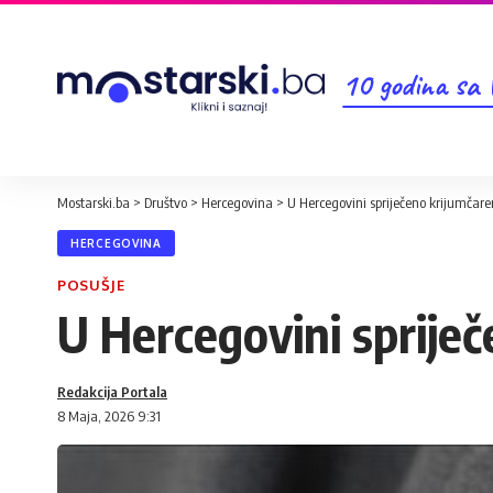
10 godina sa
Mostarski.ba
>
Društvo
>
Hercegovina
>
U Hercegovini spriječeno krijumčar
HERCEGOVINA
POSUŠJE
U Hercegovini sprije
Redakcija Portala
8 Maja, 2026 9:31