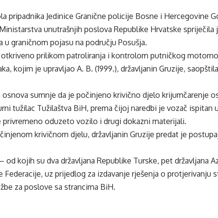
la pripadnika Jedinice Granične policije Bosne i Hercegovine Go
 Ministarstva unutrašnjih poslova Republike Hrvatske spriječila
na u graničnom pojasu na području Posušja.
 otkriveno prilikom patroliranja i kontrolom putničkog motorno
a, kojim je upravljao A. B. (1999.), državljanin Gruzije, saopštil
 osnova sumnje da je počinjeno krivično djelo krijumčarenje o
rni tužilac Tužilaštva BiH, prema čijoj naredbi je vozač ispitan
e privremeno oduzeto vozilo i drugi dokazni materijali.
očinjenom krivičnom djelu, državljanin Gruzije predat je postup
i – od kojih su dva državljana Republike Turske, pet državljana A
 Federacije, uz prijedlog za izdavanje rješenja o protjerivanju s
užbe za poslove sa strancima BiH.