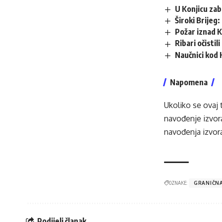
U Konjicu zab
Široki Brijeg
Požar iznad K
Ribari očistil
Naučnici kod
Napomena
Ukoliko se ovaj 
navođenje izvora
navođenja izvora
OZNAKE:
GRANIČNA
Podijeli članak