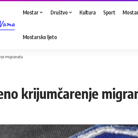
Mostar
Društvo
Kultura
Sport
Mostar
 Vama
Mostarsko ljeto
enje migranata
čeno krijumčarenje migra