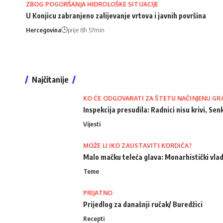
ZBOG POGORŠANJA HIDROLOŠKE SITUACIJE
U Konjicu zabranjeno zalijevanje vrtova i javnih površina
Hercegovina
prije 8h 57min
Najčitanije
KO ĆE ODGOVARATI ZA ŠTETU NAČINJENU GR
Inspekcija presudila: Radnici nisu krivi, Senk
Vijesti
MOŽE LI IKO ZAUSTAVITI KORDIĆA?
Malo mačku teleća glava: Monarhistički vlad
Teme
PRIJATNO
Prijedlog za današnji ručak/ Buredžici
Recepti