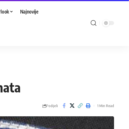
look
Najnovije
nata
Podijeli
1 Min Read