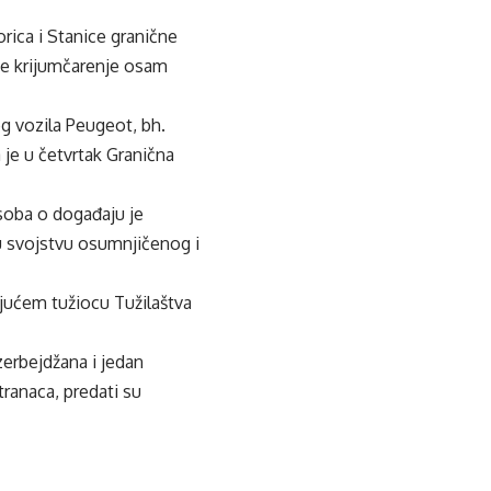
rica i Stanice granične
 je krijumčarenje osam
g vozila Peugeot, bh.
a je u četvrtak Granična
soba o događaju je
 u svojstvu osumnjičenog i
ajućem tužiocu Tužilaštva
zerbejdžana i jedan
tranaca, predati su