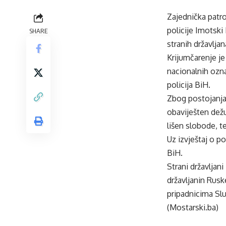
Zajednička patro
policije Imotski
SHARE
stranih državlja
Krijumčarenje je
nacionalnih oznak
policija BiH.
Zbog postojanja
obaviješten dežu
lišen slobode, t
Uz izvještaj o p
BiH.
Strani državljan
državljanin Ruske
pripadnicima Sl
(Mostarski.ba)