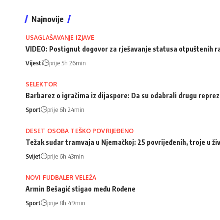
Najnovije
USAGLAŠAVANJE IZJAVE
VIDEO: Postignut dogovor za rješavanje statusa otpuštenih 
Vijesti
prije 5h 26min
SELEKTOR
Barbarez o igračima iz dijaspore: Da su odabrali drugu repreze
Sport
prije 6h 24min
DESET OSOBA TEŠKO POVRIJEĐENO
Težak sudar tramvaja u Njemačkoj: 25 povrijeđenih, troje u ži
Svijet
prije 6h 43min
NOVI FUDBALER VELEŽA
Armin Bešagić stigao među Rođene
Sport
prije 8h 49min