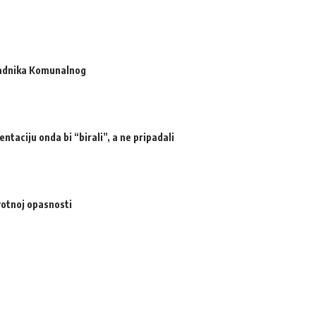
radnika Komunalnog
ntaciju onda bi “birali”, a ne pripadali
votnoj opasnosti