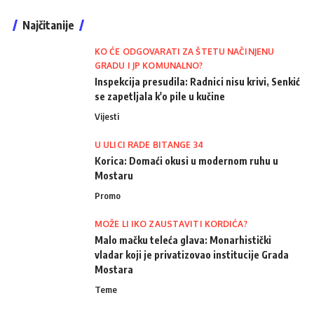
Najčitanije
KO ĆE ODGOVARATI ZA ŠTETU NAČINJENU
GRADU I JP KOMUNALNO?
Inspekcija presudila: Radnici nisu krivi, Senkić
se zapetljala k'o pile u kučine
Vijesti
U ULICI RADE BITANGE 34
Korica: Domaći okusi u modernom ruhu u
Mostaru
Promo
MOŽE LI IKO ZAUSTAVITI KORDIĆA?
Malo mačku teleća glava: Monarhistički
vladar koji je privatizovao institucije Grada
Mostara
Teme