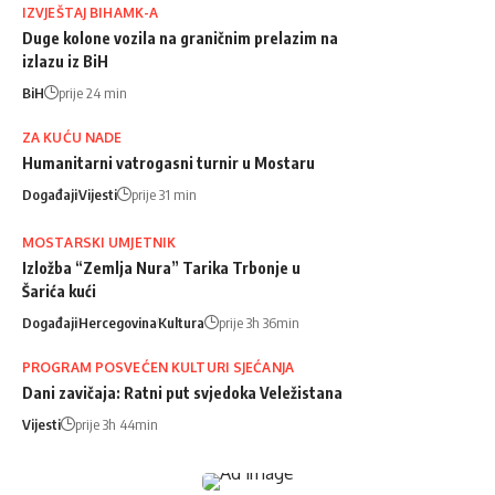
IZVJEŠTAJ BIHAMK-A
Duge kolone vozila na graničnim prelazim na
izlazu iz BiH
BiH
prije 24 min
ZA KUĆU NADE
Humanitarni vatrogasni turnir u Mostaru
Događaji
Vijesti
prije 31 min
MOSTARSKI UMJETNIK
Izložba “Zemlja Nura” Tarika Trbonje u
Šarića kući
Događaji
Hercegovina
Kultura
prije 3h 36min
PROGRAM POSVEĆEN KULTURI SJEĆANJA
Dani zavičaja: Ratni put svjedoka Veležistana
Vijesti
prije 3h 44min