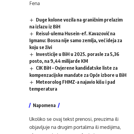
Fena
Duge kolone vozila na graničnim prelazim
na izlazu iz BiH
Reisul-ulema Husein-ef. Kavazović na
Igmanu: Bosna nije samo zemlja, već ideja za
koju se živi
Investicije u BiH u 2025. porasle za 5,36
posto, na 9,44 milijarde KM
CIK BiH – Ovjerene kandidatske liste za
kompenzacijske mandate za Opće izbore u BiH
Meteorolog FHMZ-a najavio kišu i pad
temperatura
Napomena
Ukoliko se ovaj tekst prenosi, preuzima ili
objavljuje na drugim portalima ili medijima,