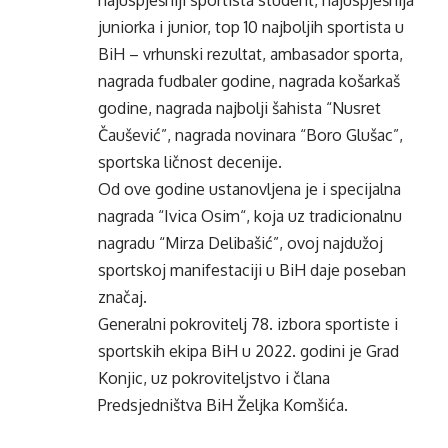
najuspješniji sportista student, najuspješnija
juniorka i junior, top 10 najboljih sportista u
BiH – vrhunski rezultat, ambasador sporta,
nagrada fudbaler godine, nagrada košarkaš
godine, nagrada najbolji šahista “Nusret
Čaušević”, nagrada novinara “Boro Glušac”,
sportska ličnost decenije.
Od ove godine ustanovljena je i specijalna
nagrada “Ivica Osim“, koja uz tradicionalnu
nagradu “Mirza Delibašić”, ovoj najdužoj
sportskoj manifestaciji u BiH daje poseban
značaj.
Generalni pokrovitelj 78. izbora sportiste i
sportskih ekipa BiH u 2022. godini je Grad
Konjic, uz pokroviteljstvo i člana
Predsjedništva BiH Željka Komšića.