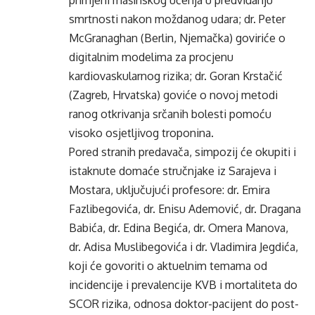
primjeni mašinskog učenja u predviđanju
smrtnosti nakon moždanog udara; dr. Peter
McGranaghan (Berlin, Njemačka) goviriće o
digitalnim modelima za procjenu
kardiovaskularnog rizika; dr. Goran Krstačić
(Zagreb, Hrvatska) goviće o novoj metodi
ranog otkrivanja srčanih bolesti pomoću
visoko osjetljivog troponina.
Pored stranih predavača, simpozij će okupiti i
istaknute domaće stručnjake iz Sarajeva i
Mostara, uključujući profesore: dr. Emira
Fazlibegovića, dr. Enisu Ademović, dr. Dragana
Babića, dr. Edina Begića, dr. Omera Manova,
dr. Adisa Muslibegovića i dr. Vladimira Jegdića,
koji će govoriti o aktuelnim temama od
incidencije i prevalencije KVB i mortaliteta do
SCOR rizika, odnosa doktor-pacijent do post-