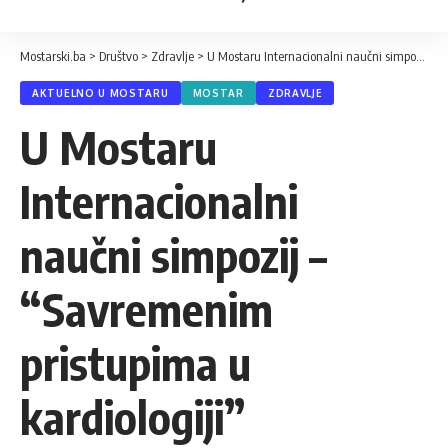
Mostarski.ba
>
Društvo
>
Zdravlje
>
U Mostaru Internacionalni naučni simpozij – “Savremenim pristupima u kardiologiji”
AKTUELNO U MOSTARU
MOSTAR
ZDRAVLJE
U Mostaru
Internacionalni
naučni simpozij –
“Savremenim
pristupima u
kardiologiji”