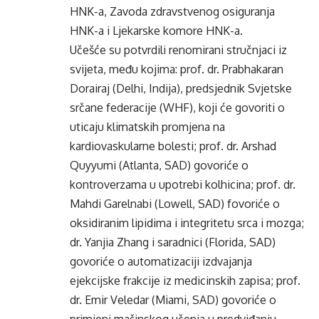
HNK-a, Zavoda zdravstvenog osiguranja
HNK-a i Ljekarske komore HNK-a.
Učešće su potvrdili renomirani stručnjaci iz
svijeta, među kojima: prof. dr. Prabhakaran
Dorairaj (Delhi, Indija), predsjednik Svjetske
srčane federacije (WHF), koji će govoriti o
uticaju klimatskih promjena na
kardiovaskularne bolesti; prof. dr. Arshad
Quyyumi (Atlanta, SAD) govoriće o
kontroverzama u upotrebi kolhicina; prof. dr.
Mahdi Garelnabi (Lowell, SAD) fovoriće o
oksidiranim lipidima i integritetu srca i mozga;
dr. Yanjia Zhang i saradnici (Florida, SAD)
govoriće o automatizaciji izdvajanja
ejekcijske frakcije iz medicinskih zapisa; prof.
dr. Emir Veledar (Miami, SAD) govoriće o