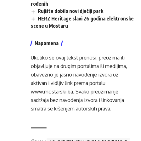
rođenih
Rujište dobilo novi dječiji park
HERZ Heritage slavi 26 godina elektronske
scene u Mostaru
Napomena
Ukoliko se ovaj tekst prenosi, preuzima ili
objavljuje na drugim portalima ili medijima,
obavezno je jasno navođenje izvora uz
aktivan i vidljiv link prema portalu
www.mostarski.ba
. Svako preuzimanje
sadržaja bez navođenja izvora i linkovanja
smatra se kršenjem autorskih prava.
OZNAKE:
SAVREMENIM PRISTUPIMA U KARDIOLOGIJI