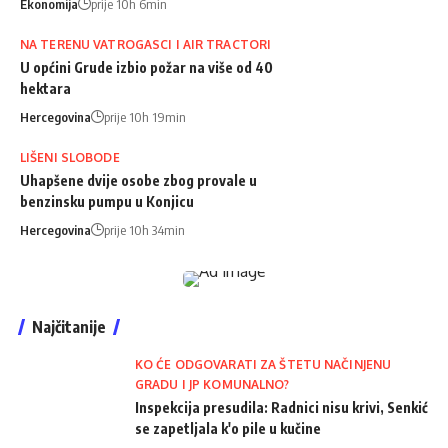
Ekonomija
prije 10h 6min
NA TERENU VATROGASCI I AIR TRACTORI
U općini Grude izbio požar na više od 40
hektara
Hercegovina
prije 10h 19min
LIŠENI SLOBODE
Uhapšene dvije osobe zbog provale u
benzinsku pumpu u Konjicu
Hercegovina
prije 10h 34min
Najčitanije
KO ĆE ODGOVARATI ZA ŠTETU NAČINJENU
GRADU I JP KOMUNALNO?
Inspekcija presudila: Radnici nisu krivi, Senkić
se zapetljala k'o pile u kučine