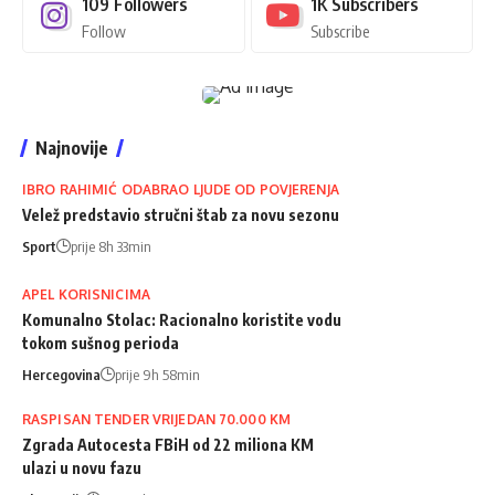
109
Followers
1K
Subscribers
Follow
Subscribe
Najnovije
IBRO RAHIMIĆ ODABRAO LJUDE OD POVJERENJA
Velež predstavio stručni štab za novu sezonu
Sport
prije 8h 33min
APEL KORISNICIMA
Komunalno Stolac: Racionalno koristite vodu
tokom sušnog perioda
Hercegovina
prije 9h 58min
RASPISAN TENDER VRIJEDAN 70.000 KM
Zgrada Autocesta FBiH od 22 miliona KM
ulazi u novu fazu