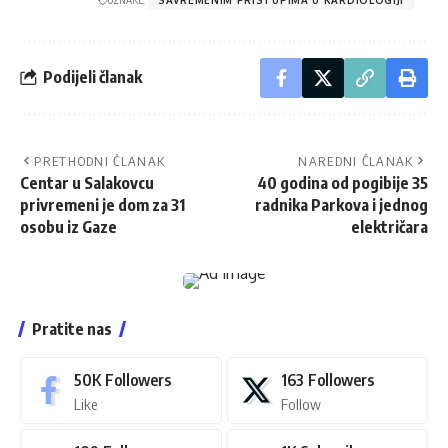
Podijeli članak
PRETHODNI ČLANAK
NAREDNI ČLANAK
Centar u Salakovcu
40 godina od pogibije 35
privremeni je dom za 31
radnika Parkova i jednog
osobu iz Gaze
električara
Pratite nas
50K
Followers
163
Followers
Like
Follow