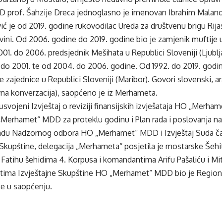
prof. Šahzije Dreca jednoglasno je imenovan Ibrahim Malano
ć je od 2019. godine rukovodilac Ureda za društvenu brigu Rija
ini. Od 2006. godine do 2019. godine bio je zamjenik muftije u
001. do 2006. predsjednik Mešihata u Republici Sloveniji (Ljublja
 do 2001. te od 2004. do 2006. godine. Od 1992. do 2019. godin
 zajednice u Republici Sloveniji (Maribor). Govori slovenski, ara
na konverzacija), saopćeno je iz Merhameta.
usvojeni Izvještaj o reviziji finansijskih izvješataja HO „Merham
Merhamet“ MDD za proteklu godinu i Plan rada i poslovanja na
o radu Nadzornog odbora HO „Merhamet“ MDD i Izvještaj Suda ča
kupštine, delegacija „Merhameta“ posjetila je mostarske Šehitl
li Fatihu šehidima 4. Korpusa i komandantima Arifu Pašaliću i M
tima Izvještajne Skupštine HO „Merhamet“ MDD bio je Region
se u saopćenju.