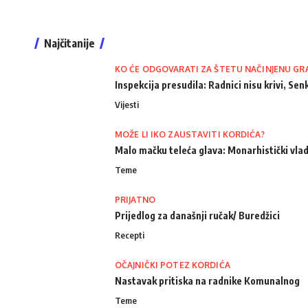
Najčitanije
KO ĆE ODGOVARATI ZA ŠTETU NAČINJENU GR
Inspekcija presudila: Radnici nisu krivi, Senk
Vijesti
MOŽE LI IKO ZAUSTAVITI KORDIĆA?
Malo mačku teleća glava: Monarhistički vlad
Teme
PRIJATNO
Prijedlog za današnji ručak/ Buredžici
Recepti
OČAJNIČKI POTEZ KORDIĆA
Nastavak pritiska na radnike Komunalnog
Teme