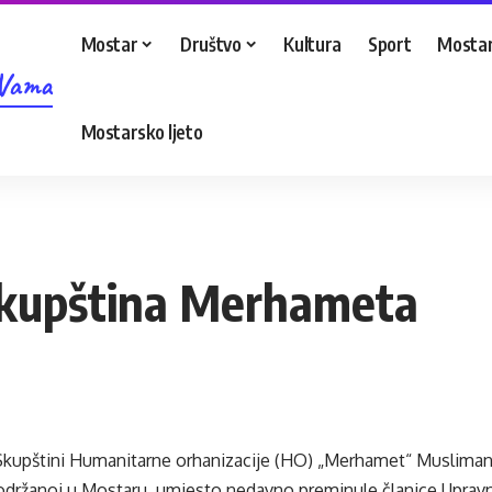
Mostar
Društvo
Kultura
Sport
Mostar
 Vama
Mostarsko ljeto
Skupština Merhameta
 Skupštini Humanitarne orhanizacije (HO) „Merhamet“ Muslim
održanoj u Mostaru, umjesto nedavno preminule članice Upra