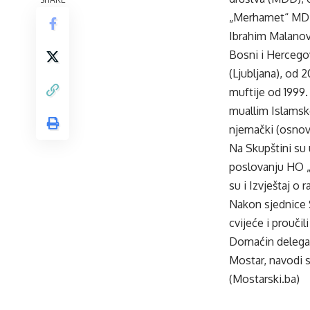
„Merhamet“ MDD 
Ibrahim Malanovi
Bosni i Hercegov
(Ljubljana), od 2
muftije od 1999.
muallim Islamske
njemački (osnov
Na Skupštini su 
poslovanju HO „
su i Izvještaj 
Nakon sjednice S
cvijeće i prouči
Domaćin delega
Mostar, navodi 
(Mostarski.ba)