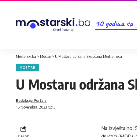
10 godina sa
Mostarski.ba
>
Mostar
>
U Mostaru održana Skupština Merhameta
MOSTAR
U Mostaru održana 
Redakcija Portala
16 Novembra, 2023 15:15
Na Izvještajnoj
društva (MDD), 
SHARE