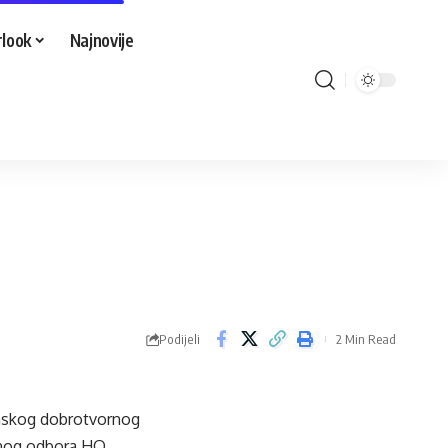
look
Najnovije
Podijeli
2 Min Read
anskog dobrotvornog
vnog odbora HO