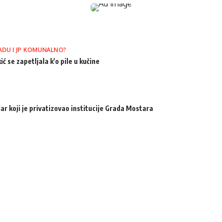
ADU I JP KOMUNALNO?
ić se zapetljala k'o pile u kučine
ar koji je privatizovao institucije Grada Mostara