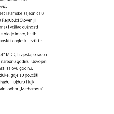
vić.
set Islamske zajednica u
 Republici Sloveniji
na) i vršilac dužnosti
e bio je imam, hatib i
pski i engleski jezik te
et“ MDD, Izvještaj o radu i
 narednu godinu. Usvojeni
sti za ovu godinu.
uke, gdje su položili
ithadu Hujduru Hujki.
alni odbor „Merhameta“