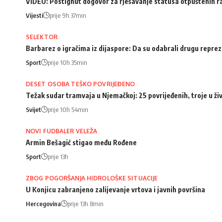
VIDEO: Postignut dogovor za rješavanje statusa otpuštenih 
Vijesti
prije 9h 37min
SELEKTOR
Barbarez o igračima iz dijaspore: Da su odabrali drugu repreze
Sport
prije 10h 35min
DESET OSOBA TEŠKO POVRIJEĐENO
Težak sudar tramvaja u Njemačkoj: 25 povrijeđenih, troje u ži
Svijet
prije 10h 54min
NOVI FUDBALER VELEŽA
Armin Bešagić stigao među Rođene
Sport
prije 13h
ZBOG POGORŠANJA HIDROLOŠKE SITUACIJE
U Konjicu zabranjeno zalijevanje vrtova i javnih površina
Hercegovina
prije 13h 8min