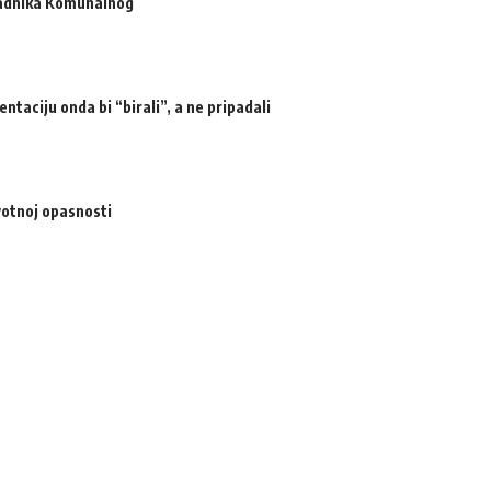
radnika Komunalnog
ntaciju onda bi “birali”, a ne pripadali
votnoj opasnosti