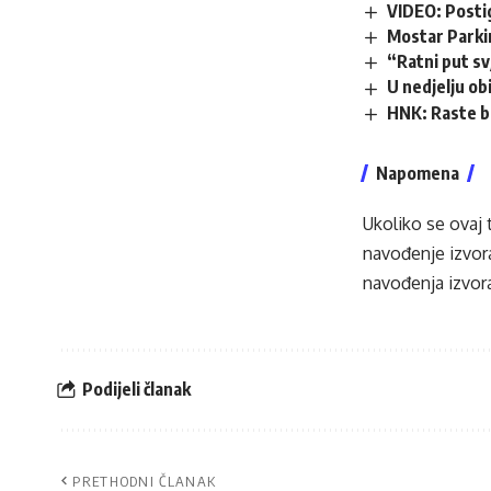
VIDEO: Posti
Mostar Parki
“Ratni put s
U nedjelju obi
HNK: Raste b
Napomena
Ukoliko se ovaj 
navođenje izvora
navođenja izvora
Podijeli članak
PRETHODNI ČLANAK