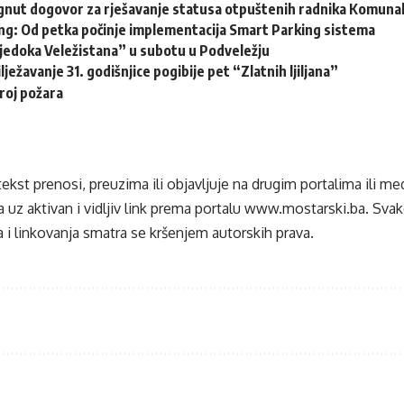
gnut dogovor za rješavanje statusa otpuštenih radnika Komuna
ng: Od petka počinje implementacija Smart Parking sistema
vjedoka Veležistana” u subotu u Podveležju
lježavanje 31. godišnjice pogibije pet “Zlatnih ljiljana”
roj požara
tekst prenosi, preuzima ili objavljuje na drugim portalima ili m
 uz aktivan i vidljiv link prema portalu
www.mostarski.ba
. Sva
 i linkovanja smatra se kršenjem autorskih prava.