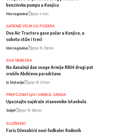
benzinsku pumpu u Konjicu
Hercegovina
prije 4 min
GAŠENJE VELIKOG POŽARA
Dva Air Tractora gase požar u Konjicu, u
subotu stiže i treći
Hercegovina
prije 1h 18min
SILA NEBESKA
Na današnji dan snage Armije RBiH drugi put
srušile Abdićevu paradržavu
Iz historije
prije 1h 27min
PREPOZNATLJIVI SIMBOL GRADA
Upoznajte najdraže stanovnike Istanbula
Svijet
prije 1h 38min
SLUŽBENO
Faris Dževahirić novi fudbaler Rođenih