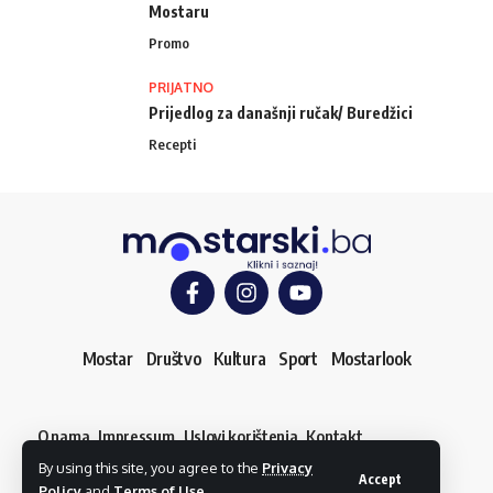
Mostaru
Promo
PRIJATNO
Prijedlog za današnji ručak/ Buredžici
Recepti
Mostar
Društvo
Kultura
Sport
Mostarlook
O nama
Impressum
Uslovi korištenja
Kontakt
Dojavi vijest
By using this site, you agree to the
Privacy
© mostarski.ba. Sva prava pridržana
Accept
Policy
and
Terms of Use
.