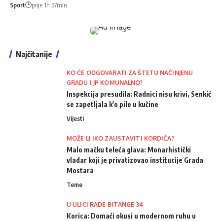
Sport
prije 1h 57min
Najčitanije
KO ĆE ODGOVARATI ZA ŠTETU NAČINJENU
GRADU I JP KOMUNALNO?
Inspekcija presudila: Radnici nisu krivi, Senkić
se zapetljala k'o pile u kučine
Vijesti
MOŽE LI IKO ZAUSTAVITI KORDIĆA?
Malo mačku teleća glava: Monarhistički
vladar koji je privatizovao institucije Grada
Mostara
Teme
U ULICI RADE BITANGE 34
Korica: Domaći okusi u modernom ruhu u