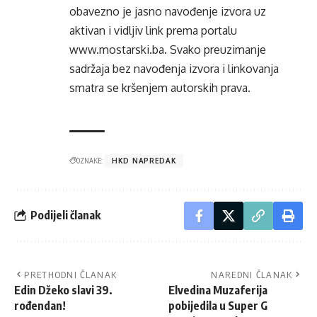
obavezno je jasno navođenje izvora uz
aktivan i vidljiv link prema portalu
www.mostarski.ba
. Svako preuzimanje
sadržaja bez navođenja izvora i linkovanja
smatra se kršenjem autorskih prava.
OZNAKE:
HKD NAPREDAK
Podijeli članak
PRETHODNI ČLANAK
NAREDNI ČLANAK
Edin Džeko slavi 39.
Elvedina Muzaferija
rođendan!
pobijedila u Super G