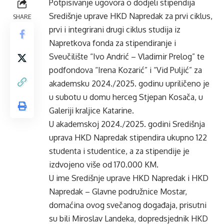
Potpisivanje ugovora o dodjeli stipendija
Središnje uprave HKD Napredak za prvi ciklus,
SHARE
prvi i integrirani drugi ciklus studija iz
Napretkova fonda za stipendiranje i
Sveučilište “Ivo Andrić – Vladimir Prelog” te
podfondova “Irena Kozarić” i “Vid Puljić” za
akademsku 2024./2025. godinu upriličeno je
u subotu u domu herceg Stjepan Kosača, u
Galeriji kraljice Katarine.
U akademskoj 2024./2025. godini Središnja
uprava HKD Napredak stipendira ukupno 122
studenta i studentice, a za stipendije je
izdvojeno više od 170.000 KM.
U ime Središnje uprave HKD Napredak i HKD
Napredak – Glavne podružnice Mostar,
domaćina ovog svečanog događaja, prisutni
su bili Miroslav Landeka, dopredsjednik HKD