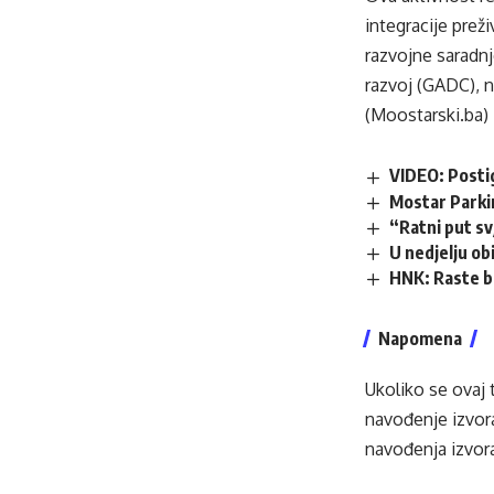
integracije preži
razvojne saradnj
razvoj (GADC), n
(Moostarski.ba)
VIDEO: Posti
Mostar Parki
“Ratni put s
U nedjelju obi
HNK: Raste b
Napomena
Ukoliko se ovaj 
navođenje izvora
navođenja izvora