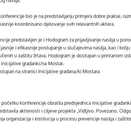
g nasilja.
nferencije bio je na predstavljanju primjera dobre prakse, razmj
kasnije koordinisano djelovanje svih relevantnih aktera.
ncije predstavljen je i Hodogram za prijavljivanje nasilja u poro
 jasnije i efikasnije postupanje u slučajevima nasilja, kao i bolju 
jučenih u zaštitu žrtava. Hodogram je dostupan u printanom izda
 Inicijative građanki/na Mostar.
tupan na stranici
Inicijative građana/ki Mostara
 početku konferencije obratila predsjednica Inicijative građanki
redstavila aktivnosti i ciljeve projekta „Vidljivo. Povezano. Odg
a organizacija i institucija u procesu prevencije nasilja i zaštite