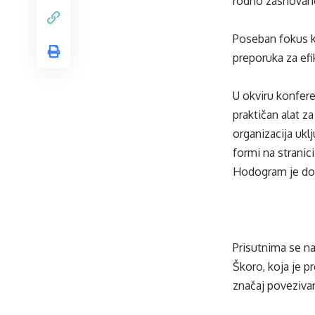
rodno zasnovano
Poseban fokus ko
preporuka za efi
U okviru konfere
praktičan alat za
organizacija ukl
formi na stranici
Hodogram je dos
Prisutnima se na
Škoro, koja je p
značaj povezivanj