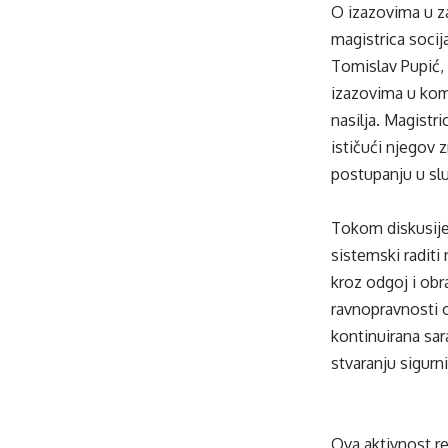
O izazovima u za
magistrica socij
Tomislav Pupić, 
izazovima u komu
nasilja. Magistr
ističući njegov 
postupanju u slu
Tokom diskusije
sistemski radit
kroz odgoj i obr
ravnopravnosti 
kontinuirana sara
stvaranju sigurn
Ova aktivnost rea