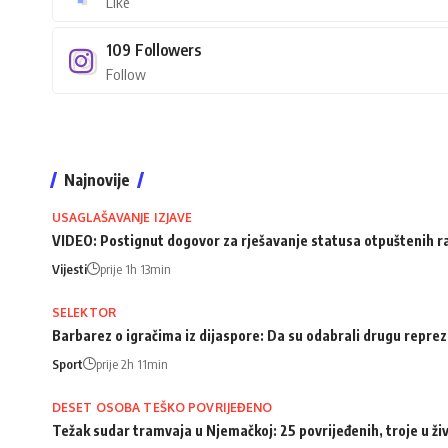
Like
109
Followers
Follow
Najnovije
USAGLAŠAVANJE IZJAVE
VIDEO: Postignut dogovor za rješavanje statusa otpuštenih 
Vijesti
prije 1h 13min
SELEKTOR
Barbarez o igračima iz dijaspore: Da su odabrali drugu repreze
Sport
prije 2h 11min
DESET OSOBA TEŠKO POVRIJEĐENO
Težak sudar tramvaja u Njemačkoj: 25 povrijeđenih, troje u ži