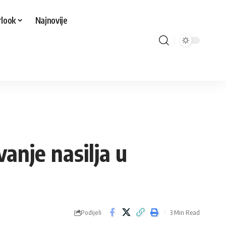
look
Najnovije
anje nasilja u
Podijeli
3 Min Read