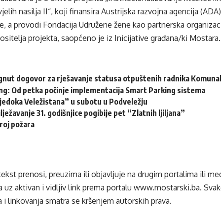
vjelih nasilja II“, koji finansira Austrijska razvojna agencija (AD
e, a provodi Fondacija Udružene žene kao partnerska organizaci
ositelja projekta, saopćeno je iz Inicijative građana/ki Mostara.
gnut dogovor za rješavanje statusa otpuštenih radnika Komuna
ng: Od petka počinje implementacija Smart Parking sistema
vjedoka Veležistana” u subotu u Podveležju
lježavanje 31. godišnjice pogibije pet “Zlatnih ljiljana”
roj požara
tekst prenosi, preuzima ili objavljuje na drugim portalima ili m
 uz aktivan i vidljiv link prema portalu
www.mostarski.ba
. Sva
 i linkovanja smatra se kršenjem autorskih prava.