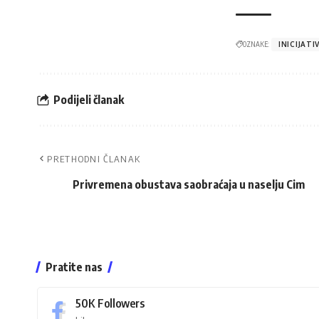
OZNAKE:
INICIJAT
Podijeli članak
PRETHODNI ČLANAK
Privremena obustava saobraćaja u naselju Cim
Pratite nas
50K
Followers