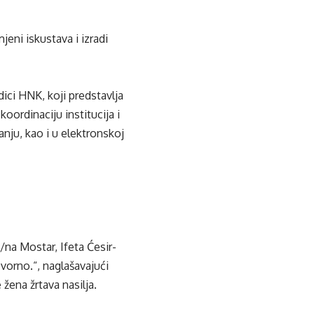
eni iskustava i izradi
dici HNK, koji predstavlja
koordinaciju institucija i
nju, kao i u elektronskoj
/na Mostar, Ifeta Ćesir-
ovorno.“, naglašavajući
 žena žrtava nasilja.