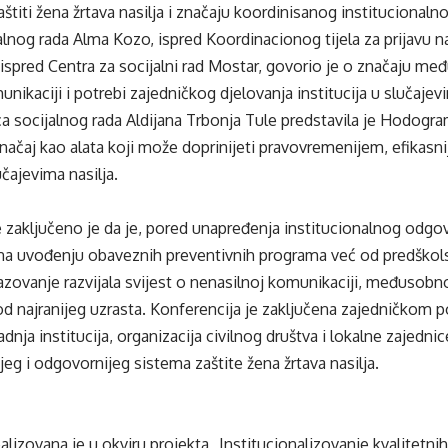
štiti žena žrtava nasilja i značaju koordinisanog institucionaln
alnog rada Alma Kozo, ispred Koordinacionog tijela za prijavu n
ispred Centra za socijalni rad Mostar, govorio je o značaju me
nikaciji i potrebi zajedničkog djelovanja institucija u slučaj
ica socijalnog rada Aldijana Trbonja Tule predstavila je Hodogra
značaj kao alata koji može doprinijeti pravovremenijem, efikasn
čajevima nasilja.
 zaključeno je da je, pored unapređenja institucionalnog odgo
i na uvođenju obaveznih preventivnih programa već od predškols
azovanje razvijala svijest o nenasilnoj komunikaciji, međusob
od najranijeg uzrasta. Konferencija je zaključena zajedničkom
dnja institucija, organizacija civilnog društva i lokalne zajedni
ijeg i odgovornijeg sistema zaštite žena žrtava nasilja.
lizovana je u okviru projekta „Institucionalizovanje kvalitetnih 