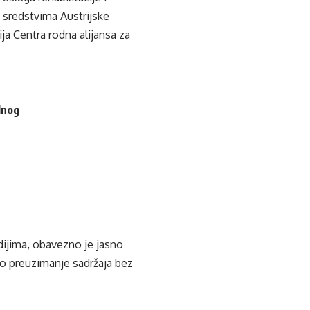
A) sredstvima Austrijske
ja Centra rodna alijansa za
lnog
edijima, obavezno je jasno
ko preuzimanje sadržaja bez