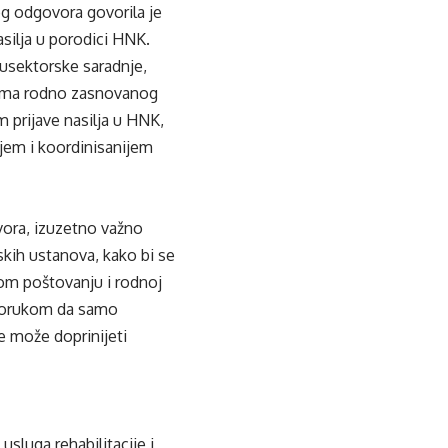
og odgovora govorila je
asilja u porodici HNK.
đusektorske saradnje,
evima rodno zasnovanog
m prijave nasilja u HNK,
ijem i koordinisanijem
vora, izuzetno važno
kih ustanova, kako bi se
nom poštovanju i rodnoj
 porukom da samo
ce može doprinijeti
usluga rehabilitacije i