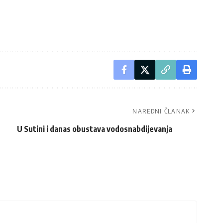
NAREDNI ČLANAK
U Sutini i danas obustava vodosnabdijevanja