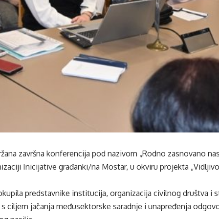
ržana završna konferencija pod nazivom „Rodno zasnovano nas
izaciji Inicijative građanki/na Mostar, u okviru projekta „Vidlj
kupila predstavnike institucija, organizacija civilnog društva i s
e s ciljem jačanja međusektorske saradnje i unapređenja odgov