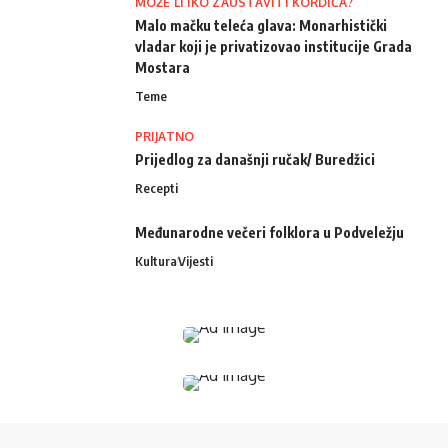
MOŽE LI IKO ZAUSTAVITI KORDIĆA?
Malo mačku teleća glava: Monarhistički
vladar koji je privatizovao institucije Grada
Mostara
Teme
PRIJATNO
Prijedlog za današnji ručak/ Buredžici
Recepti
Međunarodne večeri folklora u Podveležju
Kultura
Vijesti