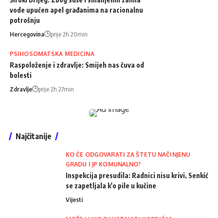
vode upućen apel građanima na racionalnu
potrošnju
Hercegovina
prije 2h 20min
PSIHOSOMATSKA MEDICINA
Raspoloženje i zdravlje: Smijeh nas čuva od
bolesti
Zdravlje
prije 2h 27min
Najčitanije
KO ĆE ODGOVARATI ZA ŠTETU NAČINJENU
GRADU I JP KOMUNALNO?
Inspekcija presudila: Radnici nisu krivi, Senkić
se zapetljala k'o pile u kučine
Vijesti