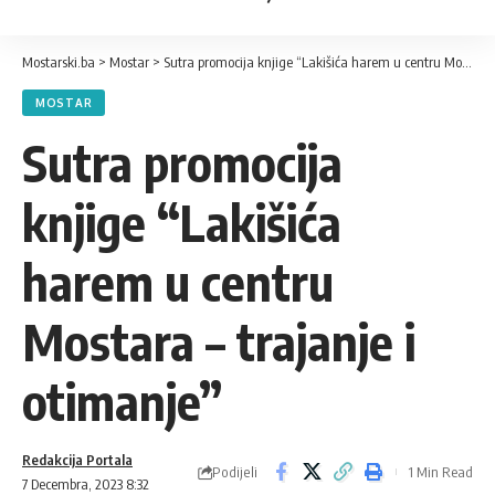
Mostarski.ba
>
Mostar
>
Sutra promocija knjige “Lakišića harem u centru Mostara – trajanje i otimanje”
MOSTAR
Sutra promocija
knjige “Lakišića
harem u centru
Mostara – trajanje i
otimanje”
Redakcija Portala
Podijeli
1 Min Read
7 Decembra, 2023 8:32