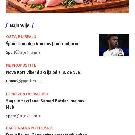
Najnovije
OSTAJE U REALU
Španski mediji: Vinicius Junior odlučio!
Sport
prije 1h 34min
NE PROPUSTITE
Nova Kort vikend akcija od 7. 8. do 9. 8.
Promo
prije 1h 50min
REPREZENTATIVAC BIH
Saga je završena: Samed Baždar ima novi
klub
Sport
prije 2h 12min
RACIONALNA POTROŠNJA
Široki Brijeg: Zbog suše i smanjenih zaliha