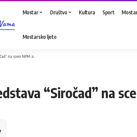
Mostar
Društvo
Kultura
Sport
Mostar
 Vama
Mostarsko ljeto
očad” na sceni NPM-a
edstava “Siročad” na sc
r