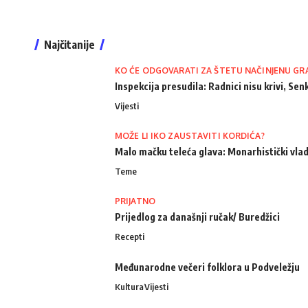
Najčitanije
KO ĆE ODGOVARATI ZA ŠTETU NAČINJENU GR
Inspekcija presudila: Radnici nisu krivi, Senk
Vijesti
MOŽE LI IKO ZAUSTAVITI KORDIĆA?
Malo mačku teleća glava: Monarhistički vlad
Teme
PRIJATNO
Prijedlog za današnji ručak/ Buredžici
Recepti
Međunarodne večeri folklora u Podveležju
Kultura
Vijesti