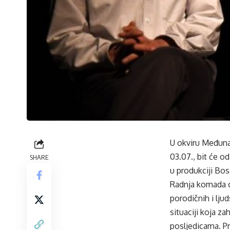
U okviru Međuna
03.07., bit će od
SHARE
u produkciji Bo
Radnja komada o
porodičnih i lju
situaciji koja z
posljedicama. Pr