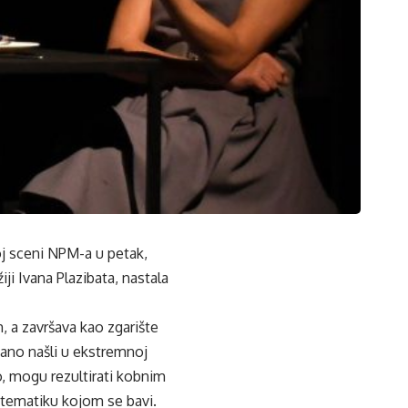
j sceni NPM-a u petak,
ji Ivana Plazibata, nastala
 a završava kao zgarište
vano našli u ekstremnoj
o, mogu rezultirati kobnim
 tematiku kojom se bavi.