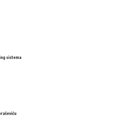
ing sistema
braševiću