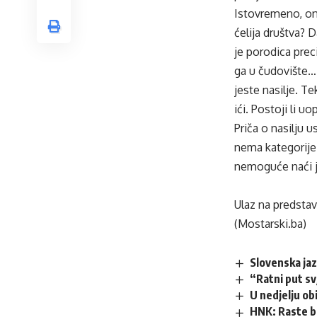
Istovremeno, ona
ćelija društva? D
je porodica preci
ga u čudovište… 
jeste nasilje. Te
ići. Postoji li 
Priča o nasilju 
nema kategorije,
nemoguće naći j
Ulaz na predstav
(Mostarski.ba)
Slovenska ja
“Ratni put s
U nedjelju obi
HNK: Raste b