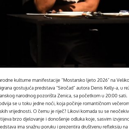
rodne kulturne manifestacije “Mostarsko ljeto 2026” na Veliko
igrana gostujuća predstava “Siročad” autora Denis Kelly-a, u reži
sanskog narodnog pozorišta Zenica, sa početkom u 20:00 sati.
dvija se u toku jedne noći, koja počinje romantičnom večerom,
dskih vrijednosti. O čemu je riječ? Likovi komada su se neočeki
ahtijeva brzo djelovanje i donošenje odluka koje, sasvim izvjesn
edstava ima snažnu poruku i prezentira društvenu refleksiju na