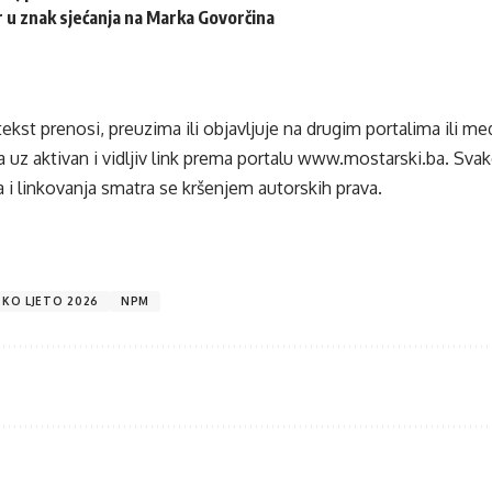
 u znak sjećanja na Marka Govorčina
tekst prenosi, preuzima ili objavljuje na drugim portalima ili m
 uz aktivan i vidljiv link prema portalu
www.mostarski.ba
. Sva
 i linkovanja smatra se kršenjem autorskih prava.
KO LJETO 2026
NPM