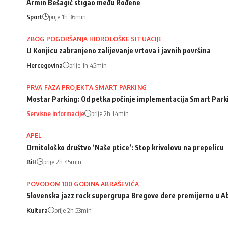
Armin Bešagić stigao među Rođene
Sport
prije 1h 36min
ZBOG POGORŠANJA HIDROLOŠKE SITUACIJE
U Konjicu zabranjeno zalijevanje vrtova i javnih površina
Hercegovina
prije 1h 45min
PRVA FAZA PROJEKTA SMART PARKING
Mostar Parking: Od petka počinje implementacija Smart Park
Servisne informacije
prije 2h 14min
APEL
Ornitološko društvo ‘Naše ptice’: Stop krivolovu na prepelicu
BiH
prije 2h 45min
POVODOM 100 GODINA ABRAŠEVIĆA
Slovenska jazz rock supergrupa Bregove dere premijerno u A
Kultura
prije 2h 53min