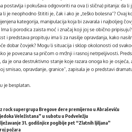
 postavlja i pokušava odgovoriti na ova (i slična) pitanja: da li
a li je neophodno štititi je, čak i ako je „teško bolesna“? Ovaj k
jenjena kategorija, manipulacija koja bi zavarala i najboljeg čovj
Ima li porodica zaista moć i značaj koji joj se obično pripisu
kst i predstava propituju ima li za nasilje opravdanja, kako nasi
uopće dobar čovjek? Mogu li situacija i sklop okolonosti od svak
usko je povezana sa pričom o mržnji i rasnoj netrpeljivosti. Pre
 da je ona destruktivno stanje koje razara onoga ko je osjeća, al
oj smisao, opravdanje, granice”, zapisala je o predstavi drama
u je besplatan.
zz rock supergrupa Bregove dere premijerno u Abraševiću
vjedoka Veležistana” u subotu u Podveležju
lježavanje 31. godišnjice pogibije pet “Zlatnih ljiljana”
roj požara