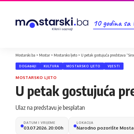
10 godina sa
Mostarski.ba
>
Mostar
>
Mostarsko ljeto
>
U petak gostujuća predstava “Sir
DOGAĐAJI
KULTURA
MOSTARSKO LJETO
VIJESTI
MOSTARSKO LJETO
U petak gostujuća pr
Ulaz na predstavu je besplatan
DATUM I VRIJEME
LOKACIJA
03.07.2026. 20:00h
Narodno pozorište Mosta