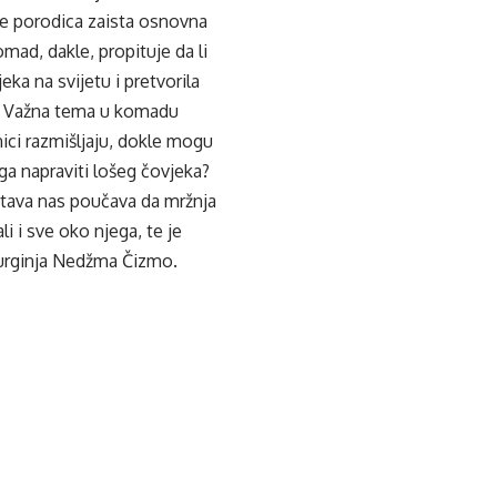
 je porodica zaista osnovna
omad, dakle, propituje da li
eka na svijetu i pretvorila
ju? Važna tema u komadu
lnici razmišljaju, dokle mogu
oga napraviti lošeg čovjeka?
dstava nas poučava da mržnja
i i sve oko njega, te je
turginja Nedžma Čizmo.