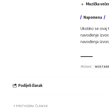
Muzička večer
Napomena
Ukoliko se ovaj 
navođenje izvora
navođenja izvora
OZNAKE:
MOSTARS
Podijeli članak
PRETHODNI ČLANAK