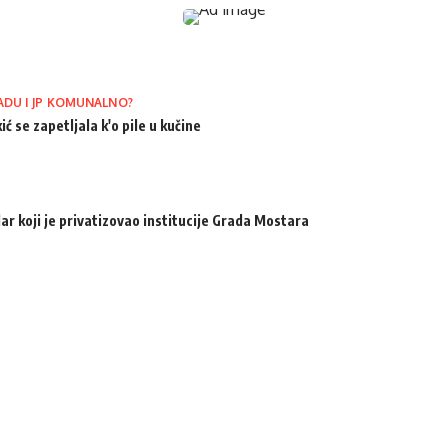
ADU I JP KOMUNALNO?
ić se zapetljala k'o pile u kučine
ar koji je privatizovao institucije Grada Mostara