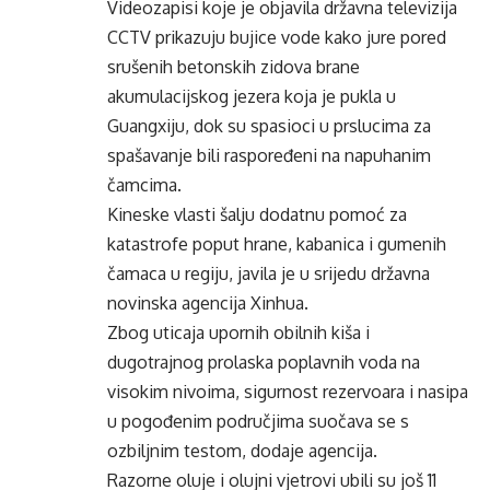
Videozapisi koje je objavila državna televizija
CCTV prikazuju bujice vode kako jure pored
srušenih betonskih zidova brane
akumulacijskog jezera koja je pukla u
Guangxiju, dok su spasioci u prslucima za
spašavanje bili raspoređeni na napuhanim
čamcima.
Kineske vlasti šalju dodatnu pomoć za
katastrofe poput hrane, kabanica i gumenih
čamaca u regiju, javila je u srijedu državna
novinska agencija Xinhua.
Zbog uticaja upornih obilnih kiša i
dugotrajnog prolaska poplavnih voda na
visokim nivoima, sigurnost rezervoara i nasipa
u pogođenim područjima suočava se s
ozbiljnim testom, dodaje agencija.
Razorne oluje i olujni vjetrovi ubili su još 11