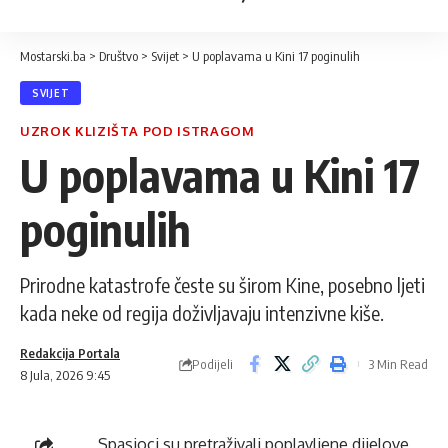
Mostarski.ba
>
Društvo
>
Svijet
>
U poplavama u Kini 17 poginulih
SVIJET
UZROK KLIZIŠTA POD ISTRAGOM
U poplavama u Kini 17
poginulih
Prirodne katastrofe česte su širom Kine, posebno ljeti
kada neke od regija doživljavaju intenzivne kiše.
Redakcija Portala
Podijeli
3 Min Read
8 Jula, 2026 9:45
Spasioci su pretraživali poplavljene dijelove