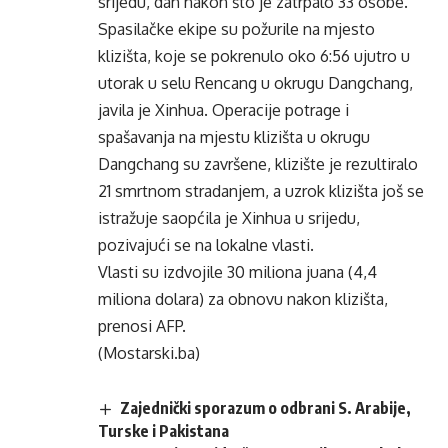
srijedu, dan nakon što je zatrpalo 33 osobe.
Spasilačke ekipe su požurile na mjesto
klizišta, koje se pokrenulo oko 6:56 ujutro u
utorak u selu Rencang u okrugu Dangchang,
javila je Xinhua. Operacije potrage i
spašavanja na mjestu klizišta u okrugu
Dangchang su završene, klizište je rezultiralo
21 smrtnom stradanjem, a uzrok klizišta još se
istražuje saopćila je Xinhua u srijedu,
pozivajući se na lokalne vlasti.
Vlasti su izdvojile 30 miliona juana (4,4
miliona dolara) za obnovu nakon klizišta,
prenosi AFP.
(Mostarski.ba)
Zajednički sporazum o odbrani S. Arabije,
Turske i Pakistana