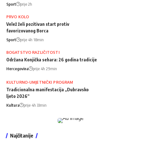
Sport
prije 2h
PRVO KOLO
Velež želi pozitivan start protiv
favorizovanog Borca
Sport
prije 4h 18min
BOGATSTVO RAZLIČITOSTI
Održana Konjička sehara: 26 godina tradicije
Hercegovina
prije 4h 29min
KULTURNO-UMJETNIČKI PROGRAM
Tradicionalna manifestacija „Dubravsko
ljeto 2026“
Kultura
prije 4h 33min
Najčitanije