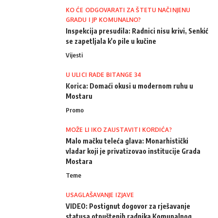
KO ĆE ODGOVARATI ZA ŠTETU NAČINJENU
GRADU I JP KOMUNALNO?
Inspekcija presudila: Radnici nisu krivi, Senkić
se zapetljala k'o pile u kučine
Vijesti
U ULICI RADE BITANGE 34
Korica: Domaći okusi u modernom ruhu u
Mostaru
Promo
MOŽE LI IKO ZAUSTAVITI KORDIĆA?
Malo mačku teleća glava: Monarhistički
vladar koji je privatizovao institucije Grada
Mostara
Teme
USAGLAŠAVANJE IZJAVE
VIDEO: Postignut dogovor za rješavanje
statusa otpuštenih radnika Komunalnog