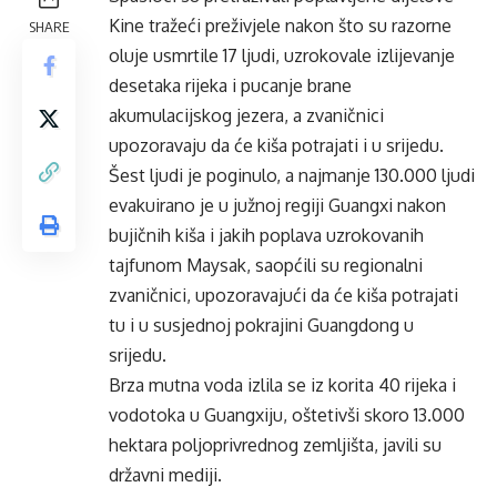
Kine tražeći preživjele nakon što su razorne
SHARE
oluje usmrtile 17 ljudi, uzrokovale izlijevanje
desetaka rijeka i pucanje brane
akumulacijskog jezera, a zvaničnici
upozoravaju da će kiša potrajati i u srijedu.
Šest ljudi je poginulo, a najmanje 130.000 ljudi
evakuirano je u južnoj regiji Guangxi nakon
bujičnih kiša i jakih poplava uzrokovanih
tajfunom Maysak, saopćili su regionalni
zvaničnici, upozoravajući da će kiša potrajati
tu i u susjednoj pokrajini Guangdong u
srijedu.
Brza mutna voda izlila se iz korita 40 rijeka i
vodotoka u Guangxiju, oštetivši skoro 13.000
hektara poljoprivrednog zemljišta, javili su
državni mediji.