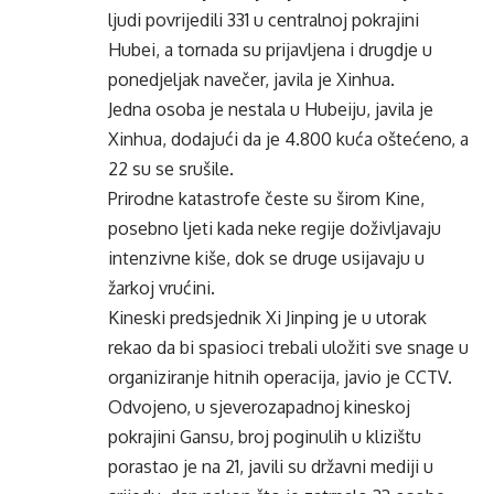
ljudi povrijedili 331 u centralnoj pokrajini
Hubei, a tornada su prijavljena i drugdje u
ponedjeljak navečer, javila je Xinhua.
Jedna osoba je nestala u Hubeiju, javila je
Xinhua, dodajući da je 4.800 kuća oštećeno, a
22 su se srušile.
Prirodne katastrofe česte su širom Kine,
posebno ljeti kada neke regije doživljavaju
intenzivne kiše, dok se druge usijavaju u
žarkoj vrućini.
Kineski predsjednik Xi Jinping je u utorak
rekao da bi spasioci trebali uložiti sve snage u
organiziranje hitnih operacija, javio je CCTV.
Odvojeno, u sjeverozapadnoj kineskoj
pokrajini Gansu, broj poginulih u klizištu
porastao je na 21, javili su državni mediji u