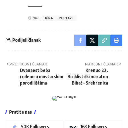
OZNAKE:
KINA
POPLAVE
Podijeli članak
PRETHODNI ČLANAK
NAREDNI ČLANAK
Dvanaest beba
Krenuo 22.
rođeno u mostarskim
Biciklistički maraton
porodilištima
Bihać – Srebrenica
Pratite nas
50K
Followers
163
Followers