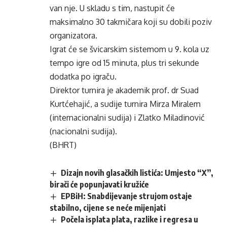
van nje. U skladu s tim, nastupit će
maksimalno 30 takmičara koji su dobili poziv
organizatora.
Igrat će se švicarskim sistemom u 9. kola uz
tempo igre od 15 minuta, plus tri sekunde
dodatka po igraču.
Direktor turnira je akademik prof. dr Suad
Kurtćehajić, a sudije turnira Mirza Miralem
(internacionalni sudija) i Zlatko Miladinović
(nacionalni sudija).
(BHRT)
Dizajn novih glasačkih listića: Umjesto “X”,
birači će popunjavati kružiće
EPBiH: Snabdijevanje strujom ostaje
stabilno, cijene se neće mijenjati
Počela isplata plata, razlike i regresa u