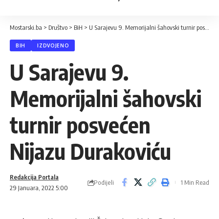
Mostarski.ba
>
Društvo
>
BiH
>
U Sarajevu 9. Memorijalni šahovski turnir posvećen Nijazu Durakoviću
BIH
IZDVOJENO
U Sarajevu 9.
Memorijalni šahovski
turnir posvećen
Nijazu Durakoviću
Redakcija Portala
Podijeli
1 Min Read
29 Januara, 2022 5:00