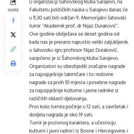
U organizaciji Šahovskog kluba Sarajevo, na
Fakultetu političkih nauka u Sarajevu danas će
SHARE
u 11.30 sati biti održan 9. Memorijalni šahovski
turnir “Akademik prof. dr Nijaz Duraković”.
Ove godine obilježava se deset godina od
kada nas je prerano napustio veliki zaljubljenik
u šahovsku igru profesor Nijaz Duraković,
saopćeno je iz Šahovskog kluba Sarajevo.
Organizatori su obezbjedili značajne nagrade
za najuspješnije takmičare i to: redovne
nagrade za prvih 10 mjesta i posebne nagrade
za najuspješnije kulturne i javne radnike iz
različitih oblasti djelovanja.
Prvo kolo turnira počinje u 12 sati, a završetak i
dodjela nagrada je oko 19 sati.
Turnir je pozivnog karaktera, a učestvuju
kulturni i javni radnici iz Bosne i Hercegovine i