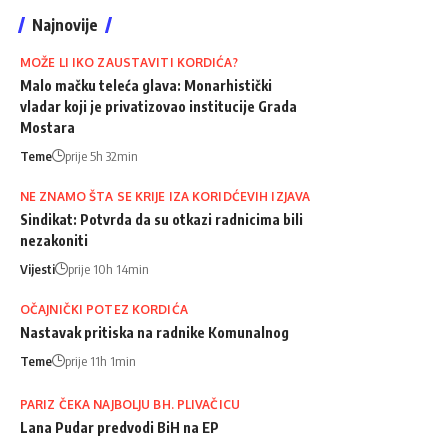
Najnovije
MOŽE LI IKO ZAUSTAVITI KORDIĆA?
Malo mačku teleća glava: Monarhistički
vladar koji je privatizovao institucije Grada
Mostara
Teme
prije 5h 32min
NE ZNAMO ŠTA SE KRIJE IZA KORIDĆEVIH IZJAVA
Sindikat: Potvrda da su otkazi radnicima bili
nezakoniti
Vijesti
prije 10h 14min
OČAJNIČKI POTEZ KORDIĆA
Nastavak pritiska na radnike Komunalnog
Teme
prije 11h 1min
PARIZ ČEKA NAJBOLJU BH. PLIVAČICU
Lana Pudar predvodi BiH na EP