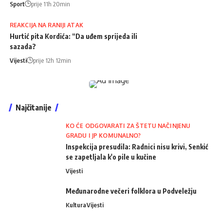
Sport
prije 11h 20min
REAKCIJA NA RANIJI ATAK
Hurtić pita Kordića: “Da uđem sprijeda ili
sazada?
Vijesti
prije 12h 12min
Najčitanije
KO ĆE ODGOVARATI ZA ŠTETU NAČINJENU
GRADU I JP KOMUNALNO?
Inspekcija presudila: Radnici nisu krivi, Senkić
se zapetljala k'o pile u kučine
Vijesti
Međunarodne večeri folklora u Podveležju
Kultura
Vijesti