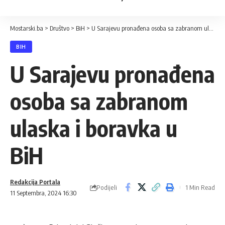
Mostarski.ba
>
Društvo
>
BiH
>
U Sarajevu pronađena osoba sa zabranom ulaska i boravka u BiH
BIH
U Sarajevu pronađena
osoba sa zabranom
ulaska i boravka u
BiH
Redakcija Portala
Podijeli
1 Min Read
11 Septembra, 2024 16:30