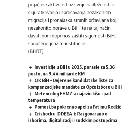
pojačane aktivnosti iz svoje nadležnosti u
cilju otkrivanja i sprečavanja nezakonitih
migracija i pronalaska stranih državljana koji
nezakonito borave u BiH, te na taj način
davati puni doprinos zaštiti sigurnosti BiH,
saopćeno je iz te institucije.
(BHRT)
Investicije u BiH u 2025. porasle za 5,36
posto, na 9,44 milijarde KM
CIK BiH – Ovjerene kandidatske liste za
kompenzacijske mandate za Opće izbore u BiH
Meteorolog FHMZ-a najavio kišu i pad
temperatura
Pomozi.ba pokrenuo apel za Fatimu Redžić
Crishock u IDDEEA-i: Razgovarano o
izborima, digitalizaciji i sudskim postupcima