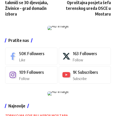
takmiči se 30 djevojaka,
Oproštajna posjeta šefa
Živinice – grad domaćin
terenskog ureda OSCE u
izbora
Mostaru
Pratite nas
50K
Followers
163
Followers
Like
Follow
109
Followers
1K
Subscribers
Follow
Subscribe
Najnovije
ZDRAVO MA GDJE BILI HEROJI MOSTARA