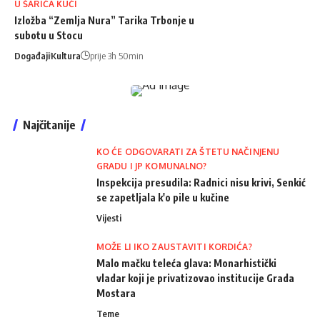
U ŠARIĆA KUĆI
Izložba “Zemlja Nura” Tarika Trbonje u
subotu u Stocu
Događaji
Kultura
prije 3h 50min
Najčitanije
KO ĆE ODGOVARATI ZA ŠTETU NAČINJENU
GRADU I JP KOMUNALNO?
Inspekcija presudila: Radnici nisu krivi, Senkić
se zapetljala k'o pile u kučine
Vijesti
MOŽE LI IKO ZAUSTAVITI KORDIĆA?
Malo mačku teleća glava: Monarhistički
vladar koji je privatizovao institucije Grada
Mostara
Teme