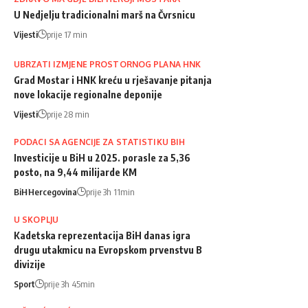
U Nedjelju tradicionalni marš na Čvrsnicu
Vijesti
prije 17 min
UBRZATI IZMJENE PROSTORNOG PLANA HNK
Grad Mostar i HNK kreću u rješavanje pitanja
nove lokacije regionalne deponije
Vijesti
prije 28 min
PODACI SA AGENCIJE ZA STATISTIKU BIH
Investicije u BiH u 2025. porasle za 5,36
posto, na 9,44 milijarde KM
BiH
Hercegovina
prije 3h 11min
U SKOPLJU
Kadetska reprezentacija BiH danas igra
drugu utakmicu na Evropskom prvenstvu B
divizije
Sport
prije 3h 45min