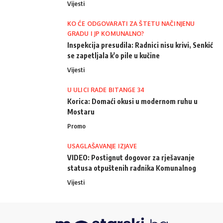
Vijesti
KO ĆE ODGOVARATI ZA ŠTETU NAČINJENU
GRADU I JP KOMUNALNO?
Inspekcija presudila: Radnici nisu krivi, Senkić
se zapetljala k'o pile u kučine
Vijesti
U ULICI RADE BITANGE 34
Korica: Domaći okusi u modernom ruhu u
Mostaru
Promo
USAGLAŠAVANJE IZJAVE
VIDEO: Postignut dogovor za rješavanje
statusa otpuštenih radnika Komunalnog
Vijesti