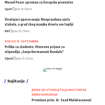
Mesud Pezer spreman za Evropsko prvenstvo
Sport
prije 1h 55min
Stručnjaci upozoravaju: Neopravdana sječa
stabala, a grad zbog manjka drveća sve topliji
BiH
prije 2h 21min
ROK DO 15. SEPTEMBRA
Prilika za studente: Otvorene prijave za
stipendiju „Sanja Đermanović Bundalo“
Vijesti
prije 2h 52min
Najčitanije
JEDAN OD UTEMELJITELJA MOSTARSKE
KARDIOHIRURGIJE
Preminuo prim. dr. Sead Mulahasanović