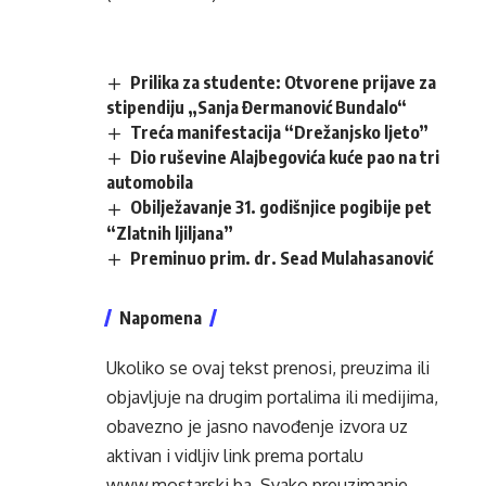
Prilika za studente: Otvorene prijave za
stipendiju „Sanja Đermanović Bundalo“
Treća manifestacija “Drežanjsko ljeto”
Dio ruševine Alajbegovića kuće pao na tri
automobila
Obilježavanje 31. godišnjice pogibije pet
“Zlatnih ljiljana”
Preminuo prim. dr. Sead Mulahasanović
Napomena
Ukoliko se ovaj tekst prenosi, preuzima ili
objavljuje na drugim portalima ili medijima,
obavezno je jasno navođenje izvora uz
aktivan i vidljiv link prema portalu
www.mostarski.ba
. Svako preuzimanje