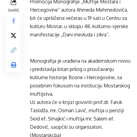
Promocija Monografije „Muftije Mostara i
Hercegovine“ autora Ahmeda Mehmedovića,
SHARE
bit će upriličena večeras u 19 sati u Centru za
kulturu Mostar, u sklopu 48. kulturno-vjerske
manifestacije „Dani mevluda i zikra“.
Monografija je urađena na akademskom nivou
i predstavlja bitan prilog u proučavanju
kulturne historije Bosne i Hercegovine, sa
posebnim fokusom na instituciju Mostarskog
muftijstva.
Uz autora će o knjizi govoriti prof.dr. Faruk
Taslidža, mr. Osman Lavić, muftija u penziji
Seid ef. Smajkić i muftija mr. Salem ef.
Dedović, saopćili su organizatori.
(Mostarski.ba)