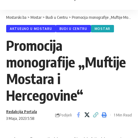
Mostarski.ba
>
Mostar
>
Budi u Centru
>
Promocija monografije „Muftije Mostara i Hercegovine“
AKTUELNO U MOSTARU
BUDI U CENTRU
MOSTAR
Promocija
monografije „Muftije
Mostara i
Hercegovine“
Redakcija Portala
Podijeli
1 Min Read
3 Maja, 2023 5:58