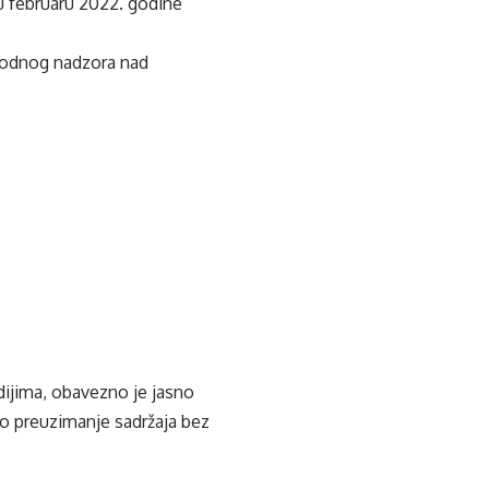
u februaru 2022. godine
arodnog nadzora nad
edijima, obavezno je jasno
ko preuzimanje sadržaja bez