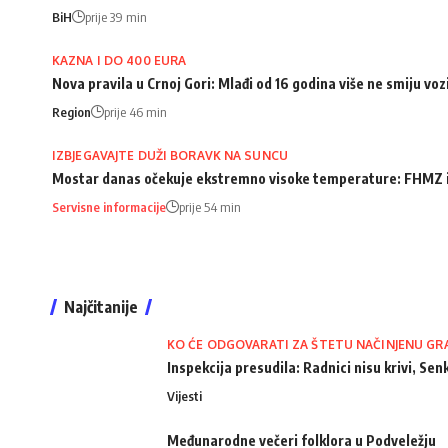
BiH
prije 39 min
KAZNA I DO 400 EURA
Nova pravila u Crnoj Gori: Mlađi od 16 godina više ne smiju voz
Region
prije 46 min
IZBJEGAVAJTE DUŽI BORAVK NA SUNCU
Mostar danas očekuje ekstremno visoke temperature: FHMZ 
Servisne informacije
prije 54 min
Najčitanije
KO ĆE ODGOVARATI ZA ŠTETU NAČINJENU GR
Inspekcija presudila: Radnici nisu krivi, Senk
Vijesti
Međunarodne večeri folklora u Podveležju