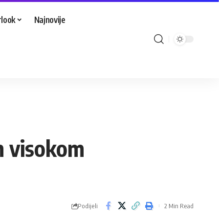
look
Najnovije
om visokom
Podijeli
2 Min Read