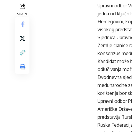
Upravni odbor Vi
jedna od ključn
SHARE
Hercegovini, koj
visokog predsta
Sjednica Upravn
Zemlje članice r
konsenzus među
Kandidat može bi
odlučivanja mož
Dvodnevna sjedni
međunarodne zaj
korištenja bonsk
Upravni odbor PI
Američke Države,
predstavlja Turs
Ruska Federacija