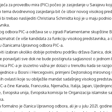
jeća za provedbu mira (PIC) počeo je zasjedanje u Sarajevu koje 
ih tema dvodnevnog zasjedanja bit će izbor novog visokog pred
i bi trebao naslijediti Christiana Schmidta koji je u maju podn
vnika.
og odbora PIC-a održava se u zgradi Parlamentarne skupštine 
azmatrat će više kandidata za funkciju visokog predstavnika, a i
 članicama Upravnog odbora PIC-a.
ti izabran ukoliko dobije potrebnu podršku država članica, dok 
e ponavljati sve dok ne bude postignuta saglasnost o jednom 
ca PIC-a je izuzetno važna jer dolazi u trenutku kada se razgo
ednice u Bosni i Hercegovini, primjeni Dejtonskog mirovnog s
ih ovlasti koje su obilježile mandat sadašnjeg visokog predsta
C-a čine Kanada, Francuska, Njemačka, Italija, Japan, Ujedinjen
 Evropska unija, Evropska komisija te Organizacija islamske sa
ka.
 formalno je članica Upravnog odbora, ali je u julu 2021. godin