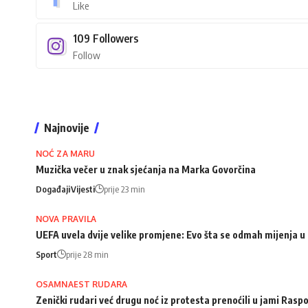
Like
109
Followers
Follow
Najnovije
NOĆ ZA MARU
Muzička večer u znak sjećanja na Marka Govorčina
Događaji
Vijesti
prije 23 min
NOVA PRAVILA
UEFA uvela dvije velike promjene: Evo šta se odmah mijenja u 
Sport
prije 28 min
OSAMNAEST RUDARA
Zenički rudari već drugu noć iz protesta prenoćili u jami Rasp