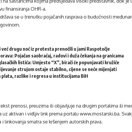
i na sastancima kojima predsjedava visoki predstavnik, dok je 
avu finansiranja OHR-a.
održava se u trenutku pojačanih rasprava o budućnosti međun
egovinom.
i već drugu noć iz protesta prenoćili u jami Raspotočje
ava: Pojačan saobraćaj, radovi i duža čekanja na granicama
glasačkih listića: Umjesto “X”, birači će popunjavati kružiće
jevanje strujom ostaje stabilno, cijene se neće mijenjati
 plata, razlike i regresa u institucijama BiH
tekst prenosi, preuzima ili objavljuje na drugim portalima ili m
 uz aktivan i vidljiv link prema portalu
www.mostarski.ba
. Sva
 i linkovanja smatra se kršenjem autorskih prava.