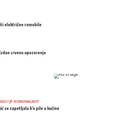
iti električne romobile
izdao crveno upozorenje
ADU I JP KOMUNALNO?
ić se zapetljala k'o pile u kučine