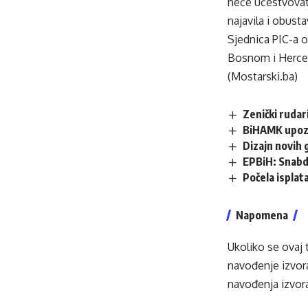
neće učestvovat
najavila i obust
Sjednica PIC-a 
Bosnom i Herc
(Mostarski.ba)
Zenički rudar
BiHAMK upozor
Dizajn novih 
EPBiH: Snabdi
Počela isplata
Napomena
Ukoliko se ovaj 
navođenje izvora
navođenja izvora