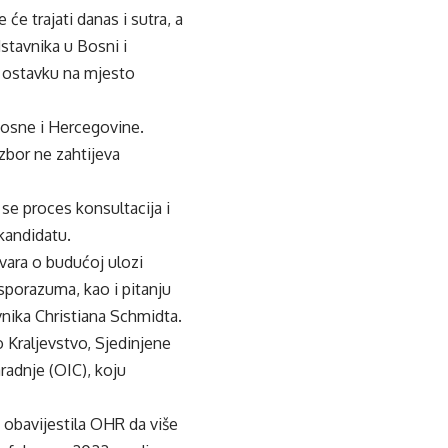
će trajati danas i sutra, a
stavnika u Bosni i
io ostavku na mjesto
Bosne i Hercegovine.
zbor ne zahtijeva
se proces konsultacija i
kandidatu.
vara o budućoj ulozi
porazuma, kao i pitanju
vnika Christiana Schmidta.
o Kraljevstvo, Sjedinjene
radnje (OIC), koju
e obavijestila OHR da više