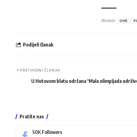
OZNAKE:
OHR
P
Podijeli članak
PRETHODNI ČLANAK
U Hutovom blatu održana ‘Mala olimpijada održiv
Pratite nas
50K
Followers