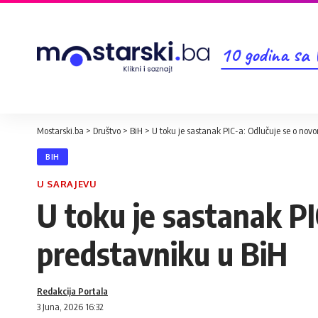
10 godina sa
Mostarski.ba
>
Društvo
>
BiH
>
U toku je sastanak PIC-a: Odlučuje se o nov
BIH
U SARAJEVU
U toku je sastanak P
predstavniku u BiH
Redakcija Portala
3 Juna, 2026 16:32