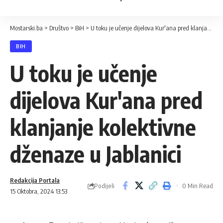
Mostarski.ba
>
Društvo
>
BiH
>
U toku je učenje dijelova Kur'ana pred klanjanje kolektivne dženaze u Jablanici
BIH
U toku je učenje
dijelova Kur'ana pred
klanjanje kolektivne
dženaze u Jablanici
Redakcija Portala
Podijeli
0 Min Read
15 Oktobra, 2024 13:53