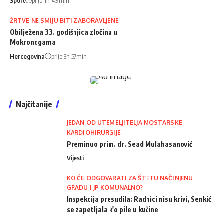
Sport
prije 1h 49min
ŽRTVE NE SMIJU BITI ZABORAVLJENE
Obilježena 33. godišnjica zločina u
Mokronogama
Hercegovina
prije 3h 57min
Najčitanije
JEDAN OD UTEMELJITELJA MOSTARSKE
KARDIOHIRURGIJE
Preminuo prim. dr. Sead Mulahasanović
Vijesti
KO ĆE ODGOVARATI ZA ŠTETU NAČINJENU
GRADU I JP KOMUNALNO?
Inspekcija presudila: Radnici nisu krivi, Senkić
se zapetljala k'o pile u kučine