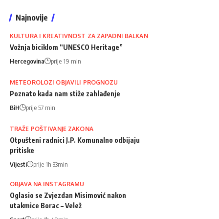
Najnovije
KULTURA I KREATIVNOST ZA ZAPADNI BALKAN
Vožnja biciklom “UNESCO Heritage”
Hercegovina
prije 19 min
METEOROLOZI OBJAVILI PROGNOZU
Poznato kada nam stiže zahlađenje
BiH
prije 57 min
TRAŽE POŠTIVANJE ZAKONA
Otpušteni radnici J.P. Komunalno odbijaju
pritiske
Vijesti
prije 1h 33min
OBJAVA NA INSTAGRAMU
Oglasio se Zvjezdan Misimović nakon
utakmice Borac – Velež