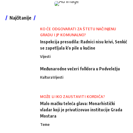
Najčitanije
KO ĆE ODGOVARATI ZA ŠTETU NAČINJENU
GRADU I JP KOMUNALNO?
Inspekcija presudila: Radnici nisu krivi, Senkić
se zapetljala k'o pile u kučine
Vijesti
Međunarodne večeri folklora u Podveležju
Kultura
Vijesti
MOŽE LI IKO ZAUSTAVITI KORDIĆA?
Malo mačku teleća glava: Monarhistički
vladar koji je privatizovao institucije Grada
Mostara
Teme