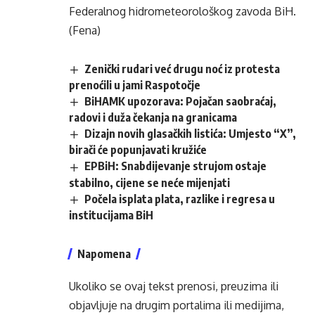
Federalnog hidrometeorološkog zavoda BiH.
(Fena)
Zenički rudari već drugu noć iz protesta
prenoćili u jami Raspotočje
BiHAMK upozorava: Pojačan saobraćaj,
radovi i duža čekanja na granicama
Dizajn novih glasačkih listića: Umjesto “X”,
birači će popunjavati kružiće
EPBiH: Snabdijevanje strujom ostaje
stabilno, cijene se neće mijenjati
Počela isplata plata, razlike i regresa u
institucijama BiH
Napomena
Ukoliko se ovaj tekst prenosi, preuzima ili
objavljuje na drugim portalima ili medijima,