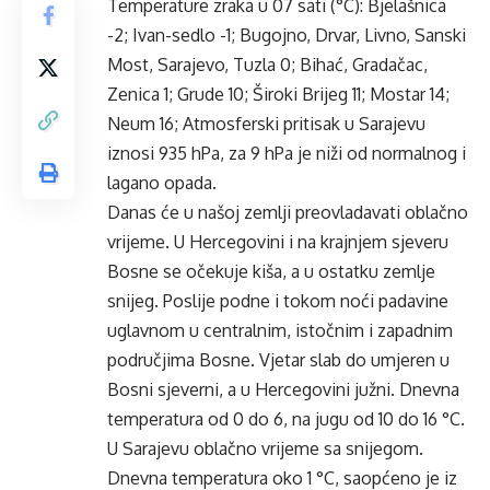
Temperature zraka u 07 sati (°C): Bjelašnica
-2; Ivan-sedlo -1; Bugojno, Drvar, Livno, Sanski
Most, Sarajevo, Tuzla 0; Bihać, Gradačac,
Zenica 1; Grude 10; Široki Brijeg 11; Mostar 14;
Neum 16; Atmosferski pritisak u Sarajevu
iznosi 935 hPa, za 9 hPa je niži od normalnog i
lagano opada.
Danas će u našoj zemlji preovladavati oblačno
vrijeme. U Hercegovini i na krajnjem sjeveru
Bosne se očekuje kiša, a u ostatku zemlje
snijeg. Poslije podne i tokom noći padavine
uglavnom u centralnim, istočnim i zapadnim
područjima Bosne. Vjetar slab do umjeren u
Bosni sjeverni, a u Hercegovini južni. Dnevna
temperatura od 0 do 6, na jugu od 10 do 16 °C.
U Sarajevu oblačno vrijeme sa snijegom.
Dnevna temperatura oko 1 °C, saopćeno je iz