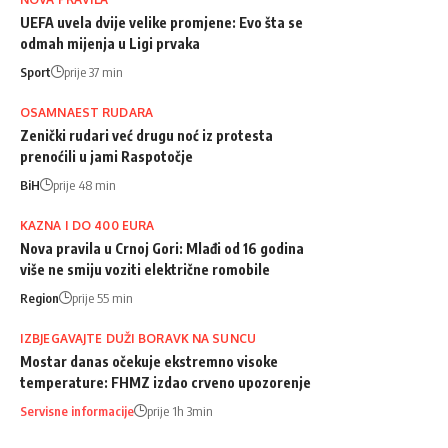
UEFA uvela dvije velike promjene: Evo šta se
odmah mijenja u Ligi prvaka
Sport
prije 37 min
OSAMNAEST RUDARA
Zenički rudari već drugu noć iz protesta
prenoćili u jami Raspotočje
BiH
prije 48 min
KAZNA I DO 400 EURA
Nova pravila u Crnoj Gori: Mlađi od 16 godina
više ne smiju voziti električne romobile
Region
prije 55 min
IZBJEGAVAJTE DUŽI BORAVK NA SUNCU
Mostar danas očekuje ekstremno visoke
temperature: FHMZ izdao crveno upozorenje
Servisne informacije
prije 1h 3min