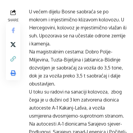
U većem dijelu Bosne saobraća se po
mokrom i mjestimično klizavom kolovozu. U
SHARE
Hercegovini, kolovoz je mjestimično vlažan ili
suh. Upozorava se na učestale odrone zemlje
i kamenja.
Na magistralnim cestama: Dobro Polje-
Miljevina, Tuzla-Bijeljina i Jablanica-Blidinje
dozvoljen je saobraćaj za vozila do 3,5 tone,
dok je za vozila preko 3,5 t saobraćaj i dalje
obustavljen.
U toku su radovi na sanaciji kolovoza, zbog
čega je u dužini od 3 km zatvorena dionica
autoceste A-1 Kakanj-Lašva, a vozila
usmjerena dvosmjerno-suprotnom stranom.
Na autocesti A-1 dionicama Sarajevo sjever-
Podlugovi, Sarajevo zapad-Lepenica i Počitelj-