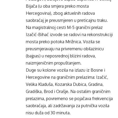
Bijača (u oba smjera preko mosta
Hercegovina), zbog aktuelnih radova
saobraćaj je preusmjeren u preticajnu traku.
Na magistralnoj cesti M-5 granični prelaz
Izačić-Bihać izvode se radovi na rekonstrukciji
mosta preko potoka Mrižnica. Vozila se
preusmjeravaju na privremenu obilazinicu
(bajpas) u neposrednoj blizini radova,
naizmjeničnim propuštanjem.
Duge su kolone vozila na izlazu iz Bosne i
Hercegovine na graničnim prelazima: Izačić,
Velika Kladuša, Kozarska Dubica, Gradina,
Gradiška, Brod i Orašje. Na ostalim graničnim
prelazima, povremeno se pojačava frekvencija
saobraćaja, ali zadržavanja za putnička vozila
nisu duža od 30 minuta.