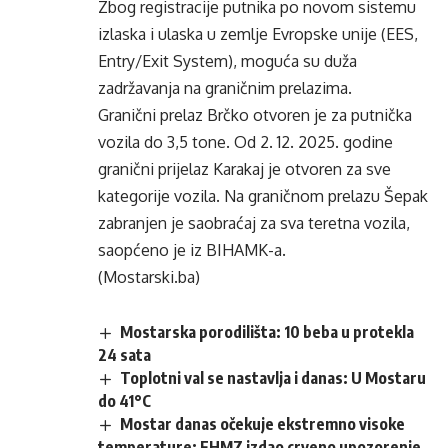
Zbog registracije putnika po novom sistemu
izlaska i ulaska u zemlje Evropske unije (EES,
Entry/Exit System), moguća su duža
zadržavanja na graničnim prelazima.
Granični prelaz Brčko otvoren je za putnička
vozila do 3,5 tone. Od 2. 12. 2025. godine
granični prijelaz Karakaj je otvoren za sve
kategorije vozila. Na graničnom prelazu Šepak
zabranjen je saobraćaj za sva teretna vozila,
saopćeno je iz BIHAMK-a.
(Mostarski.ba)
Mostarska porodilišta: 10 beba u protekla
24 sata
Toplotni val se nastavlja i danas: U Mostaru
do 41°C
Mostar danas očekuje ekstremno visoke
temperature: FHMZ izdao crveno upozorenje