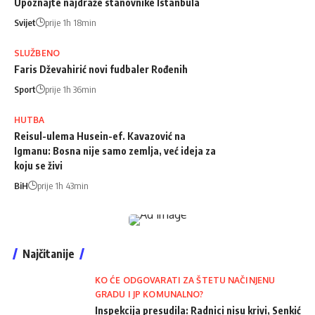
Upoznajte najdraže stanovnike Istanbula
Svijet
prije 1h 18min
SLUŽBENO
Faris Dževahirić novi fudbaler Rođenih
Sport
prije 1h 36min
HUTBA
Reisul-ulema Husein-ef. Kavazović na
Igmanu: Bosna nije samo zemlja, već ideja za
koju se živi
BiH
prije 1h 43min
Najčitanije
KO ĆE ODGOVARATI ZA ŠTETU NAČINJENU
GRADU I JP KOMUNALNO?
Inspekcija presudila: Radnici nisu krivi, Senkić