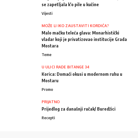
se zapetljala k'o pile u kučine
Vijesti
MOŽE LI IKO ZAUSTAVITI KORDIĆA?
Malo mačku teleća glava: Monarhistički
vladar koji je privatizovao institucije Grada
Mostara
Teme
U ULICI RADE BITANGE 34
Korica: Domaći okusi u modernom ruhu u
Mostaru
Promo
PRIJATNO
Prijedlog za današnji ručak/ Buredžici
Recepti