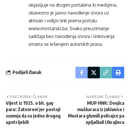
objavljuje na drugim portalima ili medijima,
obavezno je jasno navođenje izvora uz
aktivan i vidljiv link prema portalu
www.mostarski.ba
. Svako preuzimanje
sadržaja bez navođenja izvora i linkovanja
smatra se kršenjem autorskih prava.
Podijeli članak
PRETHODNI ČLANAK
NAREDNI ČLANAK
Vijest iz 1925. o bh. gay
MUP HNK: Dvojica
paru: Zatvoreni jer postoji
muškaraca iz Jablanice i
sumnja da su jedno drugog
Mostara glumili policajce pa
upotrijebili
opljačkali Ukrajinca