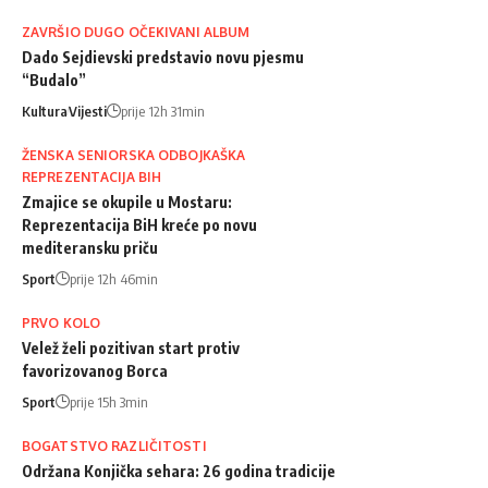
ZAVRŠIO DUGO OČEKIVANI ALBUM
Dado Sejdievski predstavio novu pjesmu
“Budalo”
Kultura
Vijesti
prije 12h 31min
ŽENSKA SENIORSKA ODBOJKAŠKA
REPREZENTACIJA BIH
Zmajice se okupile u Mostaru:
Reprezentacija BiH kreće po novu
mediteransku priču
Sport
prije 12h 46min
PRVO KOLO
Velež želi pozitivan start protiv
favorizovanog Borca
Sport
prije 15h 3min
BOGATSTVO RAZLIČITOSTI
Održana Konjička sehara: 26 godina tradicije