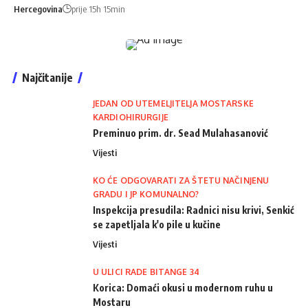
Hercegovina
prije 15h 15min
Najčitanije
JEDAN OD UTEMELJITELJA MOSTARSKE
KARDIOHIRURGIJE
Preminuo prim. dr. Sead Mulahasanović
Vijesti
KO ĆE ODGOVARATI ZA ŠTETU NAČINJENU
GRADU I JP KOMUNALNO?
Inspekcija presudila: Radnici nisu krivi, Senkić
se zapetljala k'o pile u kučine
Vijesti
U ULICI RADE BITANGE 34
Korica: Domaći okusi u modernom ruhu u
Mostaru