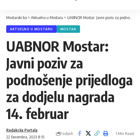
Mostarski.ba
>
Aktuelno u Mostaru
>
UABNOR Mostar: Javni poziv za podnošenje prijedloga za dodjelu nagrada 14. februar
AKTUELNO U MOSTARU
MOSTAR
UABNOR Mostar:
Javni poziv za
podnošenje prijedloga
za dodjelu nagrada
14. februar
Redakcija Portala
Podijeli
1 Min Read
22 Decembra, 2023 8:15