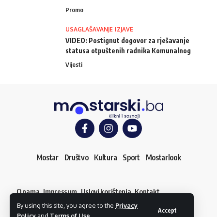
Promo
USAGLAŠAVANJE IZJAVE
VIDEO: Postignut dogovor za rješavanje
statusa otpuštenih radnika Komunalnog
Vijesti
Mostar
Društvo
Kultura
Sport
Mostarlook
O nama
Impressum
Uslovi korištenja
Kontakt
Dojavi vijest
By using this site, you agree to the
Privacy
© mostarski.ba. Sva prava pridržana
Accept
Policy
and
Terms of Use
.