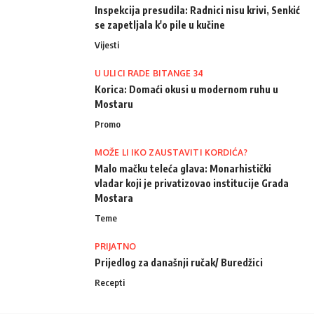
Inspekcija presudila: Radnici nisu krivi, Senkić
se zapetljala k'o pile u kučine
Vijesti
U ULICI RADE BITANGE 34
Korica: Domaći okusi u modernom ruhu u
Mostaru
Promo
MOŽE LI IKO ZAUSTAVITI KORDIĆA?
Malo mačku teleća glava: Monarhistički
vladar koji je privatizovao institucije Grada
Mostara
Teme
PRIJATNO
Prijedlog za današnji ručak/ Buredžici
Recepti