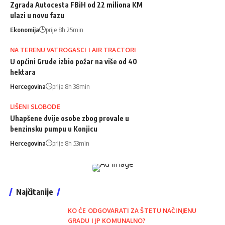
Zgrada Autocesta FBiH od 22 miliona KM
ulazi u novu fazu
Ekonomija
prije 8h 25min
NA TERENU VATROGASCI I AIR TRACTORI
U općini Grude izbio požar na više od 40
hektara
Hercegovina
prije 8h 38min
LIŠENI SLOBODE
Uhapšene dvije osobe zbog provale u
benzinsku pumpu u Konjicu
Hercegovina
prije 8h 53min
Najčitanije
KO ĆE ODGOVARATI ZA ŠTETU NAČINJENU
GRADU I JP KOMUNALNO?