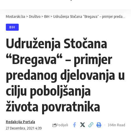
Mostarski.ba
>
Društvo
>
BiH
>
Udruženja Stočana “Bregava“ – primjer predanog djelovanja u cilju poboljšanja života povratnika
BIH
Udruženja Stočana
“Bregava“ – primjer
predanog djelovanja u
cilju poboljšanja
života povratnika
Redakcija Portala
Podijeli
3 Min Read
27 Decembra, 2021 4:39