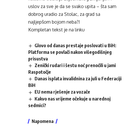
uslov za sve je da se svako upita – šta sam
dobrog uradio za Stolac, za grad sa
najljepšom bojom neba?!
Kompletan tekst je na
linku
Glovo od danas prestaje poslovati u BiH:
Platforma se povlači nakon višegodišnjeg
prisustva
Zenički rudari i šestu noć prenoćili u jami
Raspotočje
Danas isplata invalidnina za juli u Federaciji
BiH
EU nema rješenje za vozače
Kakvo nas vrijeme očekuje u narednoj
sedmici?
Napomena