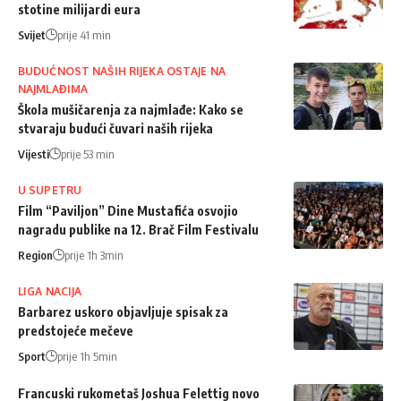
stotine milijardi eura
Svijet
prije 41 min
BUDUĆNOST NAŠIH RIJEKA OSTAJE NA
NAJMLAĐIMA
Škola mušičarenja za najmlađe: Kako se
stvaraju budući čuvari naših rijeka
Vijesti
prije 53 min
U SUPETRU
Film “Paviljon” Dine Mustafića osvojio
nagradu publike na 12. Brač Film Festivalu
Region
prije 1h 3min
LIGA NACIJA
Barbarez uskoro objavljuje spisak za
predstojeće mečeve
Sport
prije 1h 5min
Francuski rukometaš Joshua Felettig novo