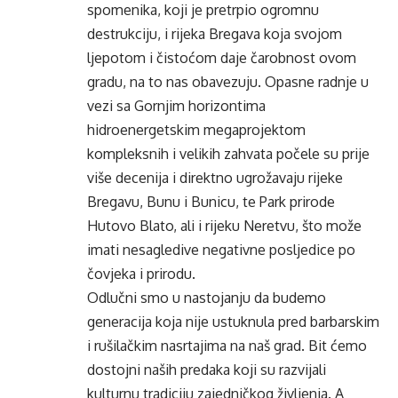
spomenika, koji je pretrpio ogromnu
destrukciju, i rijeka Bregava koja svojom
ljepotom i čistoćom daje čarobnost ovom
gradu, na to nas obavezuju. Opasne radnje u
vezi sa Gornjim horizontima
hidroenergetskim megaprojektom
kompleksnih i velikih zahvata počele su prije
više decenija i direktno ugrožavaju rijeke
Bregavu, Bunu i Bunicu, te Park prirode
Hutovo Blato, ali i rijeku Neretvu, što može
imati nesagledive negativne posljedice po
čovjeka i prirodu.
Odlučni smo u nastojanju da budemo
generacija koja nije ustuknula pred barbarskim
i rušilačkim nasrtajima na naš grad. Bit ćemo
dostojni naših predaka koji su razvijali
kulturnu tradiciju zajedničkog življenja. A