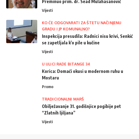
Preminuo prim. dr. Sead Mulahasanović
Vijesti
KO ĆE ODGOVARATI ZA ŠTETU NAČINJENU
GRADU I JP KOMUNALNO?
Inspekcija presudila: Radnici nisu krivi, Senkić
se zapetljala k'o pile u kučine
Vijesti
U ULICI RADE BITANGE 34
Korica: Domaći okusi u modernom ruhu u
Mostaru
Promo
TRADICIONALNI MARŠ
Obilježavanje 31. godišnjice pogibije pet
“Zlatnih ljiljana”
Vijesti