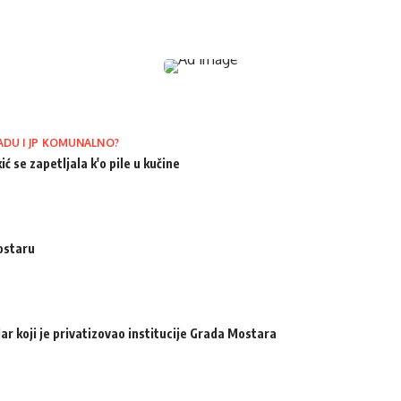
ADU I JP KOMUNALNO?
ić se zapetljala k'o pile u kučine
ostaru
ar koji je privatizovao institucije Grada Mostara