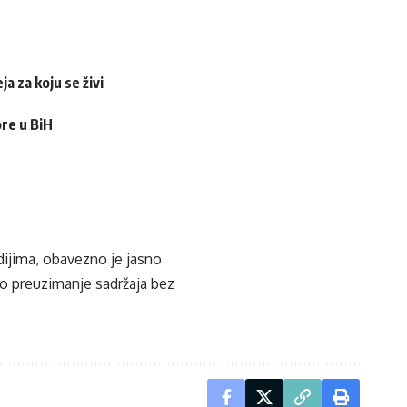
a za koju se živi
ore u BiH
edijima, obavezno je jasno
ko preuzimanje sadržaja bez