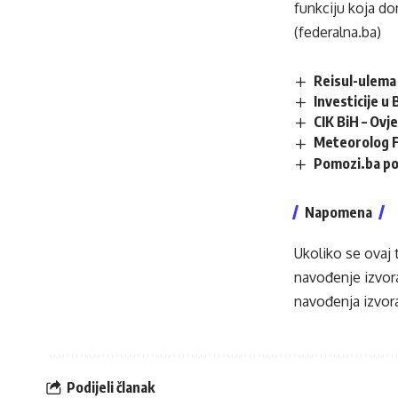
funkciju koja do
(federalna.ba)
Reisul-ulema 
Investicije u
CIK BiH – Ovj
Meteorolog F
Pomozi.ba po
Napomena
Ukoliko se ovaj 
navođenje izvora
navođenja izvora
Podijeli članak