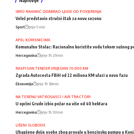
Najnovije
IBRO RAHIMIĆ ODABRAO LJUDE OD POVJERENJA
Velež predstavio stručni štab za novu sezonu
Sport
prije 5 min
APEL KORISNICIMA
Komunalno Stolac: Racionalno koristite vodu tokom sušnog p
Hercegovina
prije 1h 29min
RASPISAN TENDER VRIJEDAN 70.000 KM
Zgrada Autocesta FBiH od 22 miliona KM ulazi u novu fazu
Ekonomija
prije 1h 38min
NA TERENU VATROGASCI I AIR TRACTORI
U općini Grude izbio požar na više od 40 hektara
Hercegovina
prije 1h 50min
LIŠENI SLOBODE
Uhapšene dvije osobe zbog provale u benzinsku pumpu u Konj