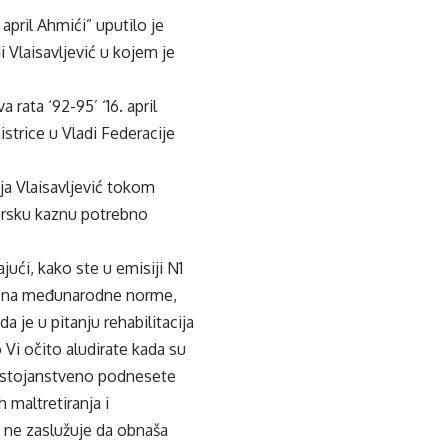
april Ahmići” uputilo je
 Vlaisavljević u kojem je
rata ‘92-95’ ‘16. april
trice u Vladi Federacije
nja Vlaisavljević tokom
vorsku kaznu potrebno
ajući, kako ste u emisiji N1
eno na međunarodne norme,
 je u pitanju rehabilitacija
 Vi očito aludirate kada su
dostojanstveno podnesete
 maltretiranja i
a ne zaslužuje da obnaša