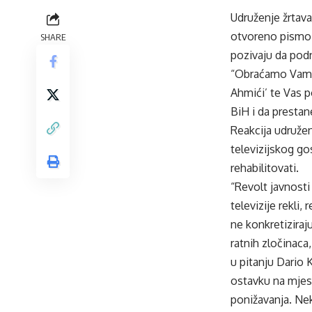
Udruženje žrtava 
otvoreno pismo m
SHARE
pozivaju da podn
“Obraćamo Vam se
Ahmići’ te Vas 
BiH i da prestan
Reakcija udružen
televizijskog go
rehabilitovati.
“Revolt javnosti 
televizije rekli
ne konkretiziraj
ratnih zločinaca
u pitanju Dario
ostavku na mjesto
ponižavanja. Nek