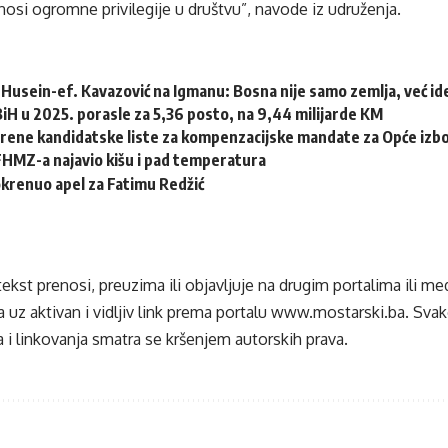
nosi ogromne privilegije u društvu”, navode iz udruženja.
Husein-ef. Kavazović na Igmanu: Bosna nije samo zemlja, već idej
 BiH u 2025. porasle za 5,36 posto, na 9,44 milijarde KM
erene kandidatske liste za kompenzacijske mandate za Opće izb
HMZ-a najavio kišu i pad temperatura
krenuo apel za Fatimu Redžić
tekst prenosi, preuzima ili objavljuje na drugim portalima ili m
 uz aktivan i vidljiv link prema portalu
www.mostarski.ba
. Sva
 i linkovanja smatra se kršenjem autorskih prava.