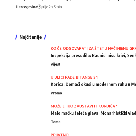
Hercegovina
prije 2h 5min
Najčitanije
KO ĆE ODGOVARATI ZA ŠTETU NAČINJENU GR
Inspekcija presudila: Radnici nisu krivi, Senk
Vijesti
U ULICI RADE BITANGE 34
Korica: Domaći okusi u modernom ruhu u M
Promo
MOŽE LI IKO ZAUSTAVITI KORDIĆA?
Malo mačku teleća glava: Monarhistički vlad
Teme
PRIJATNO