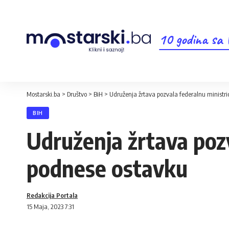
10 godina sa
Mostarski.ba
>
Društvo
>
BiH
>
Udruženja žrtava pozvala federalnu ministri
BIH
Udruženja žrtava pozv
podnese ostavku
Redakcija Portala
15 Maja, 2023 7:31