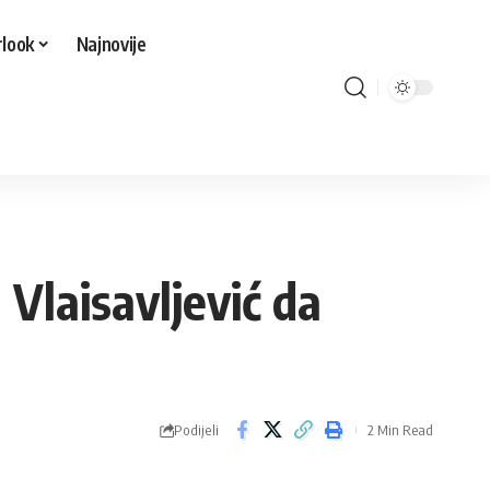
look
Najnovije
 Vlaisavljević da
Podijeli
2 Min Read