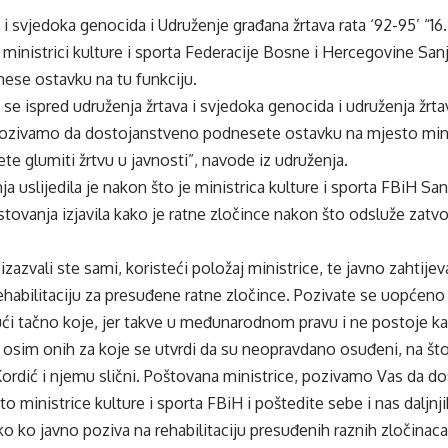
i svjedoka genocida i Udruženje građana žrtava rata ‘92-95’ “16. 
inistrici kulture i sporta Federacije Bosne i Hercegovine Sanji
ese ostavku na tu funkciju.
 ispred udruženja žrtava i svjedoka genocida i udruženja žrtava 
pozivamo da dostojanstveno podnesete ostavku na mjesto minis
ete glumiti žrtvu u javnosti”, navode iz udruženja.
ja uslijedila je nakon što je ministrica kulture i sporta FBiH Sa
stovanja izjavila kako je ratne zločince nakon što odsluže zat
izazvali ste sami, koristeći položaj ministrice, te javno zahtijev
, rehabilitaciju za presuđene ratne zločince. Pozivate se uopć
ući tačno koje, jer takve u međunarodnom pravu i ne postoje kada
, osim onih za koje se utvrdi da su neopravdano osuđeni, na što
 Kordić i njemu slični. Poštovana ministrice, pozivamo Vas da 
 ministrice kulture i sporta FBiH i poštedite sebe i nas daljnjih
o ko javno poziva na rehabilitaciju presuđenih raznih zločinac