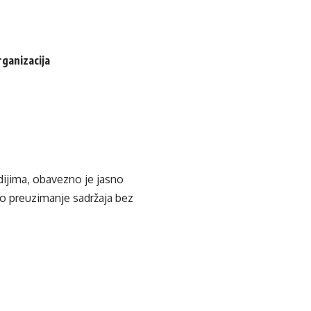
rganizacija
edijima, obavezno je jasno
ko preuzimanje sadržaja bez