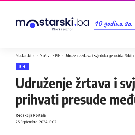
10 godina sa
Mostarski.ba
>
Društvo
>
BiH
>
Udruženje žrtava i svjedoka genocida: Srbij
BIH
Udruženje žrtava i sv
prihvati presude me
Redakcija Portala
26 Septembra, 2024 13:02