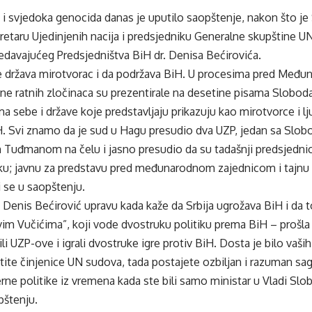
 i svjedoka genocida danas je uputilo saopštenje, nakon što je 
etaru Ujedinjenih nacija i predsjedniku Generalne skupštine U
edavajućeg Predsjedništva BiH dr. Denisa Bećirovića.
 je država mirotvorac i da podržava BiH. U procesima pred Međ
e ratnih zločinaca su prezentirale na desetine pisama Sloboda
 sebe i države koje predstavljaju prikazuju kao mirotvorce i lju
H. Svi znamo da je sud u Hagu presudio dva UZP, jedan sa Slo
 Tuđmanom na čelu i jasno presudio da su tadašnji predsjednici 
ku; javnu za predstavu pred međunarodnom zajednicom i tajnu k
 se u saopštenju.
. Denis Bećirović upravu kada kaže da Srbija ugrožava BiH i da t
vim Vučićima”, koji vode dvostruku politiku prema BiH – prošl
i UZP-ove i igrali dvostruke igre protiv BiH. Dosta je bilo vaš
tite činjenice UN sudova, tada postajete ozbiljan i razuman sa
rne politike iz vremena kada ste bili samo ministar u Vladi Slo
pštenju.