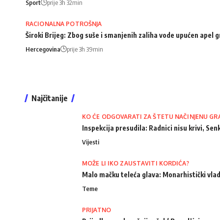
Sport
prije 3h 32min
RACIONALNA POTROŠNJA
Široki Brijeg: Zbog suše i smanjenih zaliha vode upućen apel
Hercegovina
prije 3h 39min
Najčitanije
KO ĆE ODGOVARATI ZA ŠTETU NAČINJENU GR
Inspekcija presudila: Radnici nisu krivi, Senk
Vijesti
MOŽE LI IKO ZAUSTAVITI KORDIĆA?
Malo mačku teleća glava: Monarhistički vlad
Teme
PRIJATNO