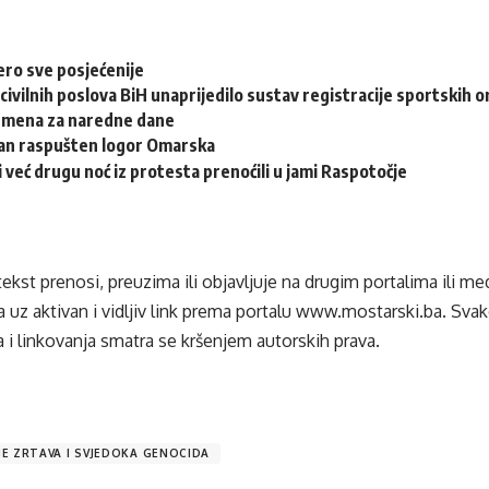
ero sve posjećenije
civilnih poslova BiH unaprijedilo sustav registracije sportskih o
emena za naredne dane
dan raspušten logor Omarska
i već drugu noć iz protesta prenoćili u jami Raspotočje
tekst prenosi, preuzima ili objavljuje na drugim portalima ili m
 uz aktivan i vidljiv link prema portalu
www.mostarski.ba
. Sva
 i linkovanja smatra se kršenjem autorskih prava.
E ZRTAVA I SVJEDOKA GENOCIDA