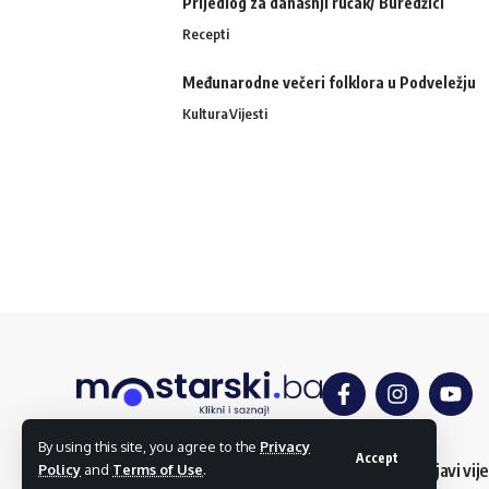
Prijedlog za današnji ručak/ Buredžici
Recepti
Međunarodne večeri folklora u Podveležju
Kultura
Vijesti
By using this site, you agree to the
Privacy
Accept
O nama
Impressum
Uslovi korištenja
Kontakt
Dojavi vije
Policy
and
Terms of Use
.