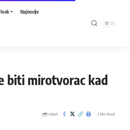
look
Najnovije
e biti mirotvorac kad
Podijeli
2 Min Read