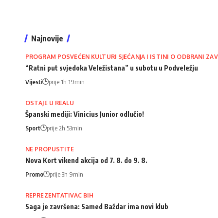
Najnovije
PROGRAM POSVEĆEN KULTURI SJEĆANJA I ISTINI O ODBRANI ZAV
“Ratni put svjedoka Veležistana” u subotu u Podveležju
Vijesti
prije 1h 19min
OSTAJE U REALU
Španski mediji: Vinicius Junior odlučio!
Sport
prije 2h 53min
NE PROPUSTITE
Nova Kort vikend akcija od 7. 8. do 9. 8.
Promo
prije 3h 9min
REPREZENTATIVAC BIH
Saga je završena: Samed Baždar ima novi klub