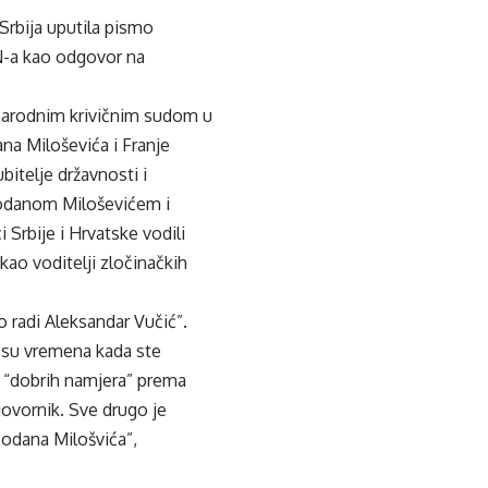
Srbija uputila pismo
N-a kao odgovor na
unarodnim krivičnim sudom u
na Miloševića i Franje
bitelje državnosti i
bodanom Miloševićem i
Srbije i Hrvatske vodili
ao voditelji zločinačkih
o radi Aleksandar Vučić”.
a su vremena kada ste
ih “dobrih namjera” prema
govornik. Sve drugo je
bodana Milošvića”,