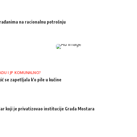
 građanima na racionalnu potrošnju
ADU I JP KOMUNALNO?
ić se zapetljala k'o pile u kučine
ar koji je privatizovao institucije Grada Mostara