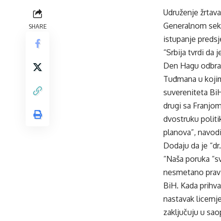
Udruženje žrtava
Generalnom sekr
SHARE
istupanje predsj
“Srbija tvrdi da
Den Hagu odbran
Tuđmana u kojima
suvereniteta Bi
drugi sa Franjom
dvostruku politi
planova”, navodi
Dodaju da je “dr
“Naša poruka “s
nesmetano pravil
BiH. Kada prihva
nastavak licemje
zaključuju u sao