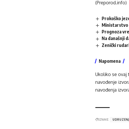
(Preporod.info)
Prokoško jez
Ministarstvo 
Prognoza vr
Na današnji 
Zenički rudar
Napomena
Ukoliko se ovaj 
navođenje izvora
navođenja izvora
OZNAKE:
UDRUZENJ