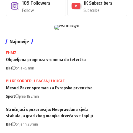
109
Followers
1K
Subscribers
Follow
Subscribe
Najnovije
FHMZ
Objavljena prognoza vremena do četvrtka
BiH
prije 45 min
BH REKORDER U BACANJU KUGLE
Mesud Pezer spreman za Evropsko prvenstvo
Sport
prije 1h 2min
Stručnjaci upozoravaju: Neopravdana sječa
stabala, a grad zbog manjka drveća sve topliji
BiH
prije 1h 29min