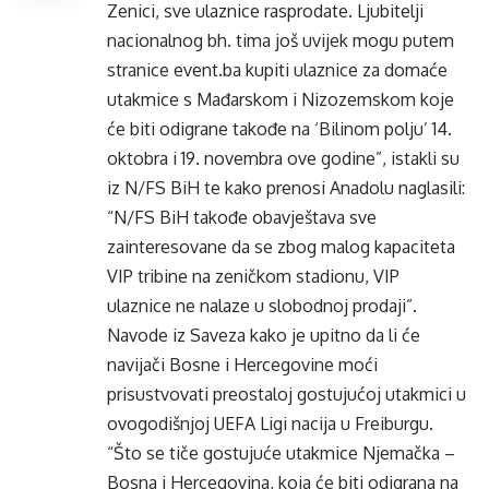
Zenici, sve ulaznice rasprodate. Ljubitelji
nacionalnog bh. tima još uvijek mogu putem
stranice event.ba kupiti ulaznice za domaće
utakmice s Mađarskom i Nizozemskom koje
će biti odigrane takođe na ‘Bilinom polju’ 14.
oktobra i 19. novembra ove godine”, istakli su
iz N/FS BiH te kako prenosi Anadolu naglasili:
“N/FS BiH takođe obavještava sve
zainteresovane da se zbog malog kapaciteta
VIP tribine na zeničkom stadionu, VIP
ulaznice ne nalaze u slobodnoj prodaji”.
Navode iz Saveza kako je upitno da li će
navijači Bosne i Hercegovine moći
prisustvovati preostaloj gostujućoj utakmici u
ovogodišnjoj UEFA Ligi nacija u Freiburgu.
“Što se tiče gostujuće utakmice Njemačka –
Bosna i Hercegovina, koja će biti odigrana na