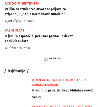
ROK DO 15. SEPTEMBRA
Prilika za studente: Otvorene prijave za
stipendiju „Sanja Đermanović Bundalo“
Vijesti
prije 1h 59min
KASNE PLATE
U jami ‘Raspotočje’ petu noć prenoćilo devet
zeničkih rudara
BiH
prije 2h 17min
Najčitanije
JEDAN OD UTEMELJITELJA MOSTARSKE
KARDIOHIRURGIJE
Preminuo prim. dr. Sead Mulahasanović
Vijesti
KO ĆE ODGOVARATI ZA ŠTETU NAČINJENU