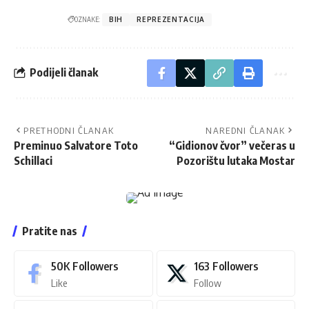
OZNAKE:
BIH
REPREZENTACIJA
Podijeli članak
PRETHODNI ČLANAK
NAREDNI ČLANAK
Preminuo Salvatore Toto
“Gidionov čvor” večeras u
Schillaci
Pozorištu lutaka Mostar
Pratite nas
50K
Followers
163
Followers
Like
Follow