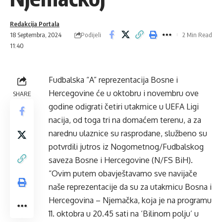
Redakcija Portala
Podijeli
18 Septembra, 2024
2 Min Read
11:40
Fudbalska “A” reprezentacija Bosne i
Hercegovine će u oktobru i novembru ove
SHARE
godine odigrati četiri utakmice u UEFA Ligi
nacija, od toga tri na domaćem terenu, a za
narednu ulaznice su rasprodane, službeno su
potvrdili jutros iz Nogometnog/Fudbalskog
saveza Bosne i Hercegovine (N/FS BiH).
“Ovim putem obavještavamo sve navijače
naše reprezentacije da su za utakmicu Bosna i
Hercegovina – Njemačka, koja je na programu
11. oktobra u 20.45 sati na ‘Bilinom polju’ u