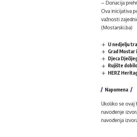
– Donacija prehr
Ova inicijativa 
važnosti zajedn
(Mostarski.ba)
U nedjelju tr
Grad Mostar i
Djeca Dječij
Rujište dobilo
HERZ Heritag
Napomena
Ukoliko se ovaj 
navođenje izvora
navođenja izvora