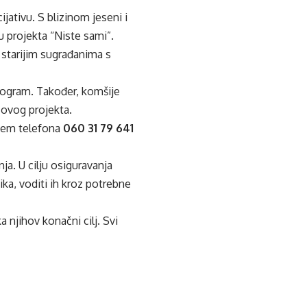
jativu. S blizinom jeseni i
 projekta “Niste sami”.
 starijim sugrađanima s
program. Također, komšije
 ovog projekta.
utem telefona
060 31 79 641
ja. U cilju osiguravanja
ika, voditi ih kroz potrebne
 njihov konačni cilj. Svi