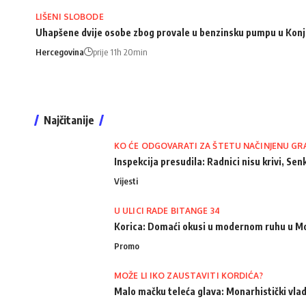
LIŠENI SLOBODE
Uhapšene dvije osobe zbog provale u benzinsku pumpu u Konj
Hercegovina
prije 11h 20min
Najčitanije
KO ĆE ODGOVARATI ZA ŠTETU NAČINJENU GR
Inspekcija presudila: Radnici nisu krivi, Senk
Vijesti
U ULICI RADE BITANGE 34
Korica: Domaći okusi u modernom ruhu u M
Promo
MOŽE LI IKO ZAUSTAVITI KORDIĆA?
Malo mačku teleća glava: Monarhistički vlad