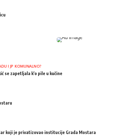
icu
ADU I JP KOMUNALNO?
ić se zapetljala k'o pile u kučine
ostaru
ar koji je privatizovao institucije Grada Mostara