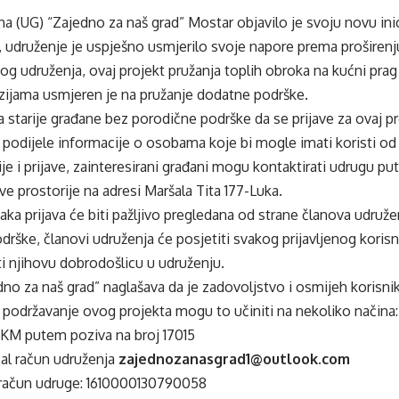
a (UG) “Zajedno za naš grad” Mostar objavilo je svoju novu inici
 udruženje je uspješno usmjerilo svoje napore prema proširenju
vog udruženja, ovaj projekt pružanja toplih obroka na kućni prag
ijama usmjeren je na pružanje dodatne podrške.
 starije građane bez porodične podrške da se prijave za ovaj 
podijele informacije o osobama koje bi mogle imati koristi od
je i prijave, zainteresirani građani mogu kontaktirati udrugu p
hove prostorije na adresi Maršala Tita 177-Luka.
ka prijava će biti pažljivo pregledana od strane članova udružen
rške, članovi udruženja će posjetiti svakog prijavljenog korisn
ti njihovu dobrodošlicu u udruženju.
no za naš grad” naglašava da je zadovoljstvo i osmijeh korisnika
a podržavanje ovog projekta mogu to učiniti na nekoliko načina:
 KM putem poziva na broj 17015
Pal račun udruženja
zajednozanasgrad1@outlook.com
o račun udruge: 1610000130790058