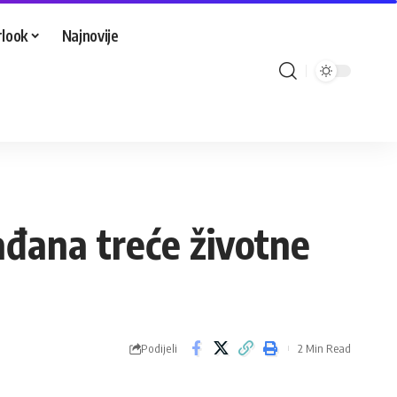
look
Najnovije
ađana treće životne
Podijeli
2 Min Read