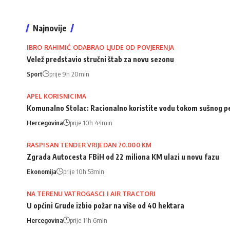
Najnovije
IBRO RAHIMIĆ ODABRAO LJUDE OD POVJERENJA
Velež predstavio stručni štab za novu sezonu
Sport
prije 9h 20min
APEL KORISNICIMA
Komunalno Stolac: Racionalno koristite vodu tokom sušnog p
Hercegovina
prije 10h 44min
RASPISAN TENDER VRIJEDAN 70.000 KM
Zgrada Autocesta FBiH od 22 miliona KM ulazi u novu fazu
Ekonomija
prije 10h 53min
NA TERENU VATROGASCI I AIR TRACTORI
U općini Grude izbio požar na više od 40 hektara
Hercegovina
prije 11h 6min