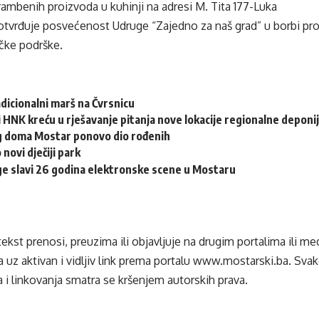
ambenih proizvoda u kuhinji na adresi M. Tita 177-Luka
potvrđuje posvećenost Udruge “Zajedno za naš grad” u borbi pro
ičke podrške.
adicionalni marš na Čvrsnicu
 HNK kreću u rješavanje pitanja nove lokacije regionalne deponi
eg doma Mostar ponovo dio rođenih
 novi dječiji park
e slavi 26 godina elektronske scene u Mostaru
tekst prenosi, preuzima ili objavljuje na drugim portalima ili m
 uz aktivan i vidljiv link prema portalu
www.mostarski.ba
. Sva
 i linkovanja smatra se kršenjem autorskih prava.