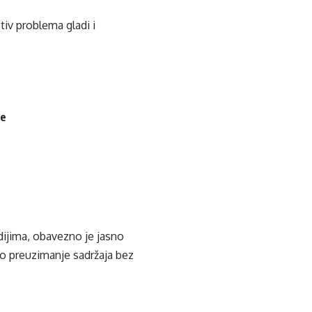
tiv problema gladi i
je
edijima, obavezno je jasno
ko preuzimanje sadržaja bez