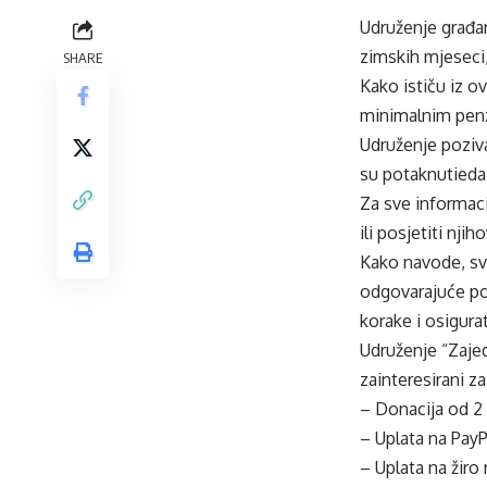
Udruženje građan
zimskih mjeseci,
SHARE
Kako ističu iz o
minimalnim penz
Udruženje poziva
su potaknutieda 
Za sve informaci
ili posjetiti nji
Kako navode, sva
odgovarajuće pod
korake i osigura
Udruženje “Zajed
zainteresirani z
– Donacija od 2
– Uplata na Pay
– Uplata na žir