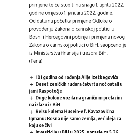
primjene te će stupiti na snagu 1. aprila 2022.
godine umjesto 1. januara 2022. godine.
Od datuma početka primjene Odluke o
provođenju Zakona o carinskoj politici u
Bosni i Hercegovini počinje i primjena novog
Zakona o carinskoj politici u BiH, saopćeno je
iz Ministarstva finansija i trezora BiH.
(Fena)
101 godina od rođenja Alije Izetbegovića
Deset zeničkih rudara četvrtu noć ostali u
jami Raspotočje
Duge kolone vozila na graničnim prelazim
na izlazu iz BiH
Reisul-ulema Husein-ef. Kavazović na
Igmanu: Bosna nije samo zemlja, već ideja za
koju se živi
Investicije u BiH u 2025. porasle za 5,36