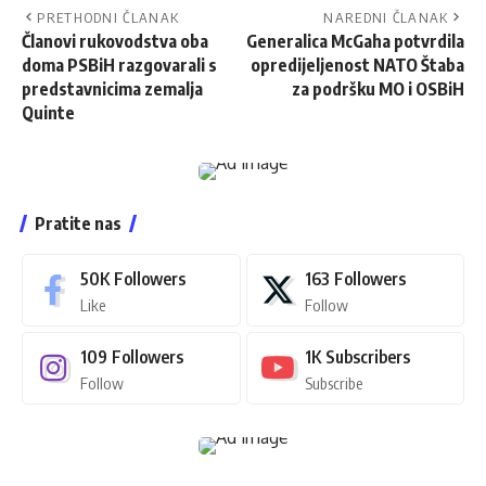
PRETHODNI ČLANAK
NAREDNI ČLANAK
Članovi rukovodstva oba
Generalica McGaha potvrdila
doma PSBiH razgovarali s
opredijeljenost NATO Štaba
predstavnicima zemalja
za podršku MO i OSBiH
Quinte
Pratite nas
50K
Followers
163
Followers
Like
Follow
109
Followers
1K
Subscribers
Follow
Subscribe