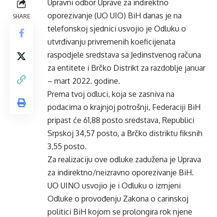
Upravni odbor Uprave za indirektno
oporezivanje (UO UIO) BiH danas je na
SHARE
telefonskoj sjednici usvojio je Odluku o
utvrđivanju privremenih koeficijenata
raspodjele sredstava sa Jedinstvenog računa
za entitete i Brčko Distrikt za razdoblje januar
– mart 2022. godine.
Prema tvoj odluci, koja se zasniva na
podacima o krajnjoj potrošnji, Federaciji BiH
pripast će 61,88 posto sredstava, Republici
Srpskoj 34,57 posto, a Brčko distriktu fiksnih
3,55 posto.
Za realizaciju ove odluke zadužena je Uprava
za indirektno/neizravno oporezivanje BiH.
UO UINO usvojio je i Odluku o izmjeni
Odluke o provođenju Zakona o carinskoj
politici BiH kojom se prolongira rok njene