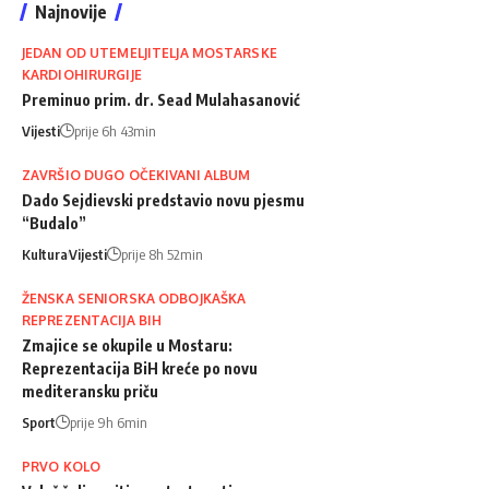
Najnovije
JEDAN OD UTEMELJITELJA MOSTARSKE
KARDIOHIRURGIJE
Preminuo prim. dr. Sead Mulahasanović
Vijesti
prije 6h 43min
ZAVRŠIO DUGO OČEKIVANI ALBUM
Dado Sejdievski predstavio novu pjesmu
“Budalo”
Kultura
Vijesti
prije 8h 52min
ŽENSKA SENIORSKA ODBOJKAŠKA
REPREZENTACIJA BIH
Zmajice se okupile u Mostaru:
Reprezentacija BiH kreće po novu
mediteransku priču
Sport
prije 9h 6min
PRVO KOLO