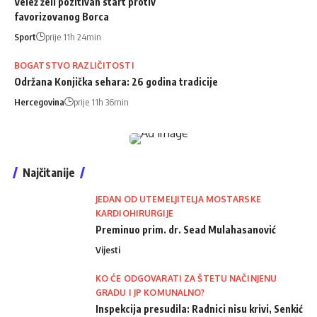
Velež želi pozitivan start protiv
favorizovanog Borca
Sport
prije 11h 24min
BOGATSTVO RAZLIČITOSTI
Održana Konjička sehara: 26 godina tradicije
Hercegovina
prije 11h 36min
Najčitanije
JEDAN OD UTEMELJITELJA MOSTARSKE
KARDIOHIRURGIJE
Preminuo prim. dr. Sead Mulahasanović
Vijesti
KO ĆE ODGOVARATI ZA ŠTETU NAČINJENU
GRADU I JP KOMUNALNO?
Inspekcija presudila: Radnici nisu krivi, Senkić