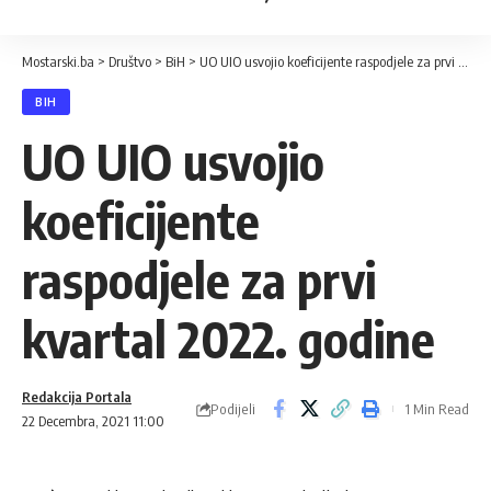
Mostarski.ba
>
Društvo
>
BiH
>
UO UIO usvojio koeficijente raspodjele za prvi kvartal 2022. godine
BIH
UO UIO usvojio
koeficijente
raspodjele za prvi
kvartal 2022. godine
Redakcija Portala
Podijeli
1 Min Read
22 Decembra, 2021 11:00