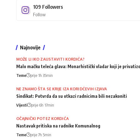
109
Followers
Follow
Najnovije
MOŽE LI IKO ZAUSTAVITI KORDIĆA?
Malo mačku teleća glava: Monarhistički vladar koji je privati
Teme
prije 1h 35min
NE ZNAMO ŠTA SE KRIJE IZA KORIDĆEVIH IZJAVA
Sindikat: Potvrda da su otkazi radnicima bili nezakoniti
Vijesti
prije 6h 17min
OČAJNIČKI POTEZ KORDIĆA
Nastavak pritiska na radnike Komunalnog
Teme
prije 7h 5min