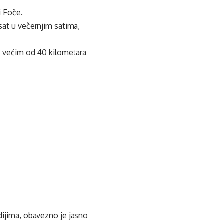
i Foče.
sat u večernjim satima,
a većim od 40 kilometara
edijima, obavezno je jasno