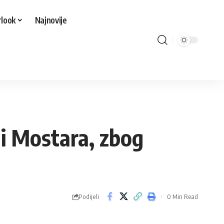
look
Najnovije
 i Mostara, zbog
Podijeli
0 Min Read