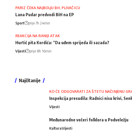
PARIZ ČEKA NAJBOLJU BH. PLIVAČICU
Lana Pudar predvodi BiH na EP
Sport
prije 7h 24min
REAKCIJA NA RANIJI ATAK
Hurtić pita Kordića: “Da uđem sprijeda ili sazada?
Vijesti
prije 8h 16min
Najčitanije
KO ĆE ODGOVARATI ZA ŠTETU NAČINJENU GR
Inspekcija presudila: Radnici nisu krivi, Senk
Vijesti
Međunarodne večeri folklora u Podveležju
Kultura
Vijesti