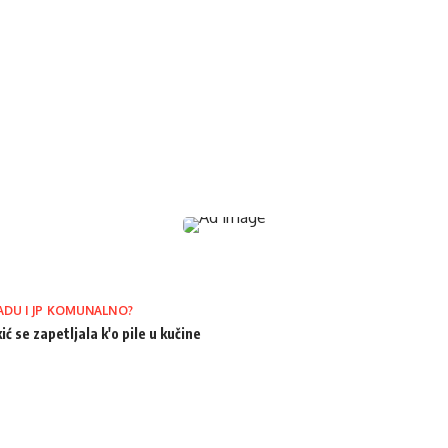
ADU I JP KOMUNALNO?
ić se zapetljala k'o pile u kučine