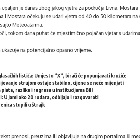
upaljen je danas zbog jakog vjetra za područja Livna, Mostara 
a i Mostara očekuju se udari vjetra od 40 do 50 kilometara na 
 sajtu Meteoalarma.
 Foči, tokom dana puhat će mjestimično pojačan vjetar s udarim
 ukazuje na potencijalno opasno vrijeme.
glasačkih listića: Umjesto “X”, birači će popunjavati kružiće
jevanje strujom ostaje stabilno, cijene se neće mijenjati
 plata, razlike i regresa u institucijama BiH
i: U jami oko 20 rudara, odbijaju i razgovarati
nica stupili u štrajk
tekst prenosi, preuzima ili objavljuje na drugim portalima ili m