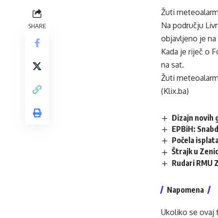
Žuti meteoalarm 
Na području Livn
SHARE
objavljeno je na
Kada je riječ o
na sat.
Žuti meteoalarm
(Klix.ba)
Dizajn novih 
EPBiH: Snabdi
Počela isplata
Štrajk u Zenic
Rudari RMU Ze
Napomena
Ukoliko se ovaj 