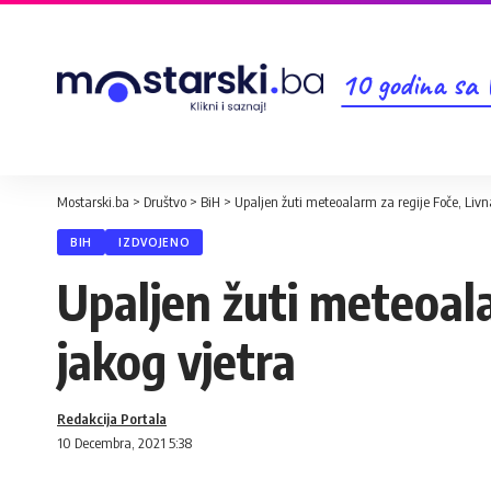
10 godina sa
Mostarski.ba
>
Društvo
>
BiH
>
Upaljen žuti meteoalarm za regije Foče, Livn
BIH
IZDVOJENO
Upaljen žuti meteoala
jakog vjetra
Redakcija Portala
10 Decembra, 2021 5:38