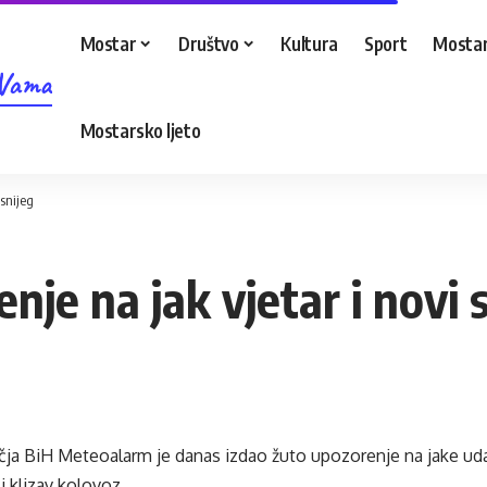
Mostar
Društvo
Kultura
Sport
Mostar
 Vama
Mostarsko ljeto
 snijeg
je na jak vjetar i novi 
čja BiH Meteoalarm je danas izdao žuto upozorenje na jake uda
i klizav kolovoz.