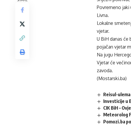
Povremeno jaki u
Livna.
Lokalne smetenj
vjetar.
U BiH danas će b
pojačan vjetar m
Na jugu Hercego
Vjetar će većin
zavoda.
(Mostarski.ba)
Reisul-ulema 
Investicije u
CIK BiH – Ovj
Meteorolog F
Pomozi.ba po