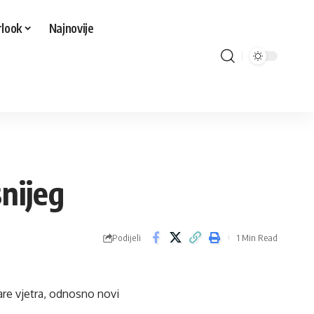
look
Najnovije
snijeg
Podijeli
1 Min Read
re vjetra, odnosno novi