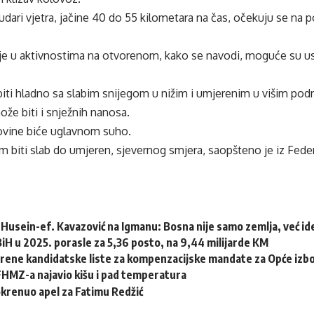
dari vjetra, jačine 40 do 55 kilometara na čas, očekuju se na p
e u aktivnostima na otvorenom, kako se navodi, moguće su usl
iti hladno sa slabim snijegom u nižim i umjerenim u višim pod
ože biti i snježnih nanosa.
vine biće uglavnom suho.
om biti slab do umjeren, sjevernog smjera, saopšteno je iz Fe
Husein-ef. Kavazović na Igmanu: Bosna nije samo zemlja, već idej
 BiH u 2025. porasle za 5,36 posto, na 9,44 milijarde KM
erene kandidatske liste za kompenzacijske mandate za Opće izb
HMZ-a najavio kišu i pad temperatura
krenuo apel za Fatimu Redžić