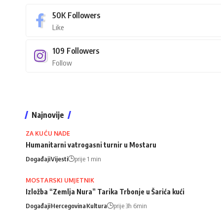
50K
Followers
Like
109
Followers
Follow
Najnovije
ZA KUĆU NADE
Humanitarni vatrogasni turnir u Mostaru
Događaji
Vijesti
prije 1 min
MOSTARSKI UMJETNIK
Izložba “Zemlja Nura” Tarika Trbonje u Šarića kući
Događaji
Hercegovina
Kultura
prije 3h 6min