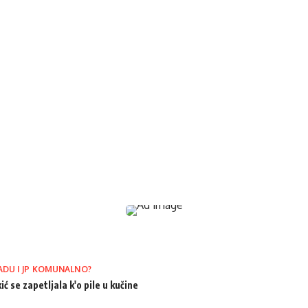
ADU I JP KOMUNALNO?
ić se zapetljala k'o pile u kučine