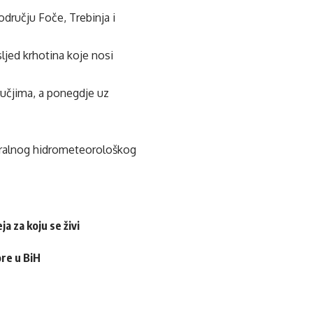
odručju Foče, Trebinja i
jed krhotina koje nosi
ručjima, a ponegdje uz
deralnog hidrometeorološkog
a za koju se živi
ore u BiH