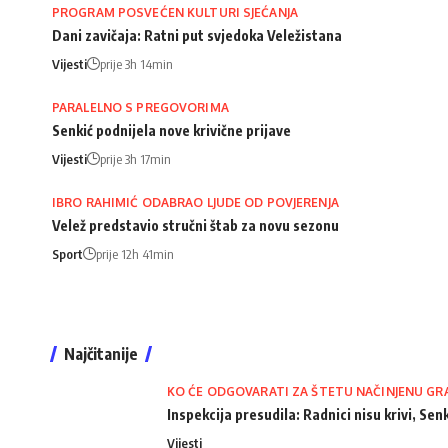
PROGRAM POSVEĆEN KULTURI SJEĆANJA
Dani zavičaja: Ratni put svjedoka Veležistana
Vijesti
prije 3h 14min
PARALELNO S PREGOVORIMA
Senkić podnijela nove krivične prijave
Vijesti
prije 3h 17min
IBRO RAHIMIĆ ODABRAO LJUDE OD POVJERENJA
Velež predstavio stručni štab za novu sezonu
Sport
prije 12h 41min
Najčitanije
KO ĆE ODGOVARATI ZA ŠTETU NAČINJENU GR
Inspekcija presudila: Radnici nisu krivi, Senk
Vijesti