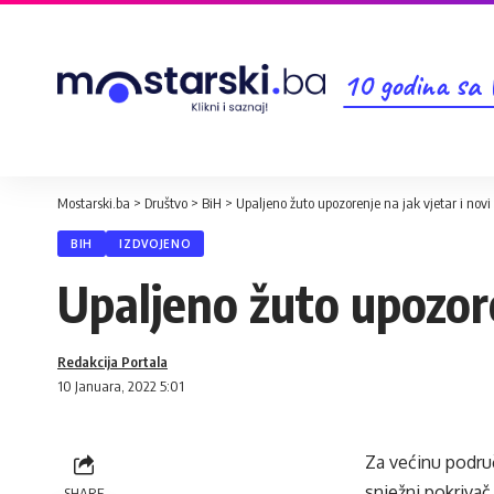
10 godina sa
Mostarski.ba
>
Društvo
>
BiH
>
Upaljeno žuto upozorenje na jak vjetar i novi
BIH
IZDVOJENO
Upaljeno žuto upozoren
Redakcija Portala
10 Januara, 2022 5:01
Za većinu podru
snježni pokrivač 
SHARE