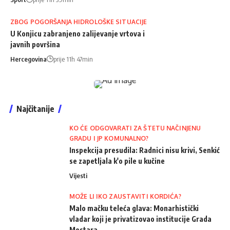
ZBOG POGORŠANJA HIDROLOŠKE SITUACIJE
U Konjicu zabranjeno zalijevanje vrtova i
javnih površina
Hercegovina
prije 11h 47min
Najčitanije
KO ĆE ODGOVARATI ZA ŠTETU NAČINJENU
GRADU I JP KOMUNALNO?
Inspekcija presudila: Radnici nisu krivi, Senkić
se zapetljala k'o pile u kučine
Vijesti
MOŽE LI IKO ZAUSTAVITI KORDIĆA?
Malo mačku teleća glava: Monarhistički
vladar koji je privatizovao institucije Grada
Mostara