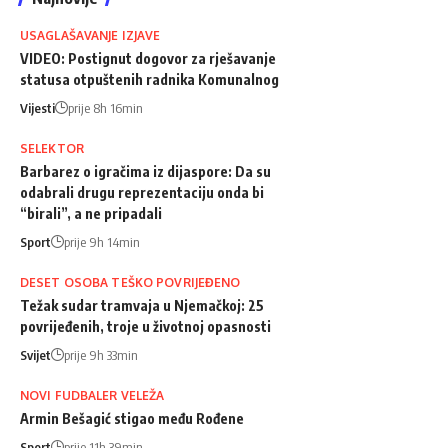
USAGLAŠAVANJE IZJAVE
VIDEO: Postignut dogovor za rješavanje
statusa otpuštenih radnika Komunalnog
Vijesti
prije 8h 16min
SELEKTOR
Barbarez o igračima iz dijaspore: Da su
odabrali drugu reprezentaciju onda bi
“birali”, a ne pripadali
Sport
prije 9h 14min
DESET OSOBA TEŠKO POVRIJEĐENO
Težak sudar tramvaja u Njemačkoj: 25
povrijeđenih, troje u životnoj opasnosti
Svijet
prije 9h 33min
NOVI FUDBALER VELEŽA
Armin Bešagić stigao među Rođene
Sport
prije 11h 39min