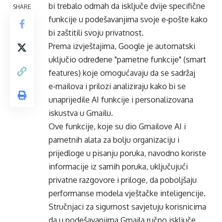
bi trebalo odmah da isključe dvije specifične
SHARE
funkcije u podešavanjima svoje e‑pošte kako
bi zaštitili svoju privatnost.
Prema izvještajima, Google je automatski
uključio određene "pametne funkcije" (smart
features) koje omogućavaju da se sadržaj
e‑mailova i prilozi analiziraju kako bi se
unaprijedile AI funkcije i personalizovana
iskustva u Gmailu.
Ove funkcije, koje su dio Gmailove AI i
pametnih alata za bolju organizaciju i
prijedloge u pisanju poruka, navodno koriste
informacije iz samih poruka, uključujući
privatne razgovore i priloge, da poboljšaju
performanse modela vještačke inteligencije.
Stručnjaci za sigurnost savjetuju korisnicima
da u podešavanjima Gmaila ručno isključe