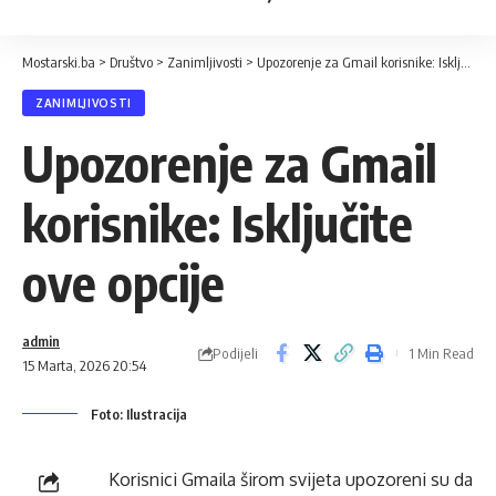
Mostarski.ba
>
Društvo
>
Zanimljivosti
>
Upozorenje za Gmail korisnike: Isključite ove opcije
ZANIMLJIVOSTI
Upozorenje za Gmail
korisnike: Isključite
ove opcije
admin
Podijeli
1 Min Read
15 Marta, 2026 20:54
Foto: Ilustracija
Korisnici Gmaila širom svijeta upozoreni su da