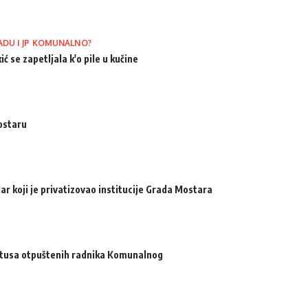
ADU I JP KOMUNALNO?
ić se zapetljala k'o pile u kučine
ostaru
ar koji je privatizovao institucije Grada Mostara
atusa otpuštenih radnika Komunalnog