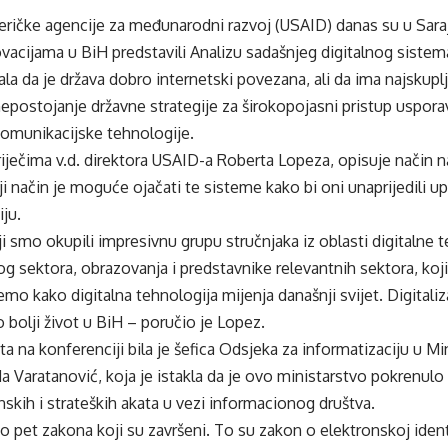
eričke agencije za međunarodni razvoj (USAID) danas su u Saraj
inovacijama u BiH predstavili Analizu sadašnjeg digitalnog sistem
ala da je država dobro internetski povezana, ali da ima najskupl
 nepostojanje državne strategije za širokopojasni pristup uspora
komunikacijske tehnologije.
riječima v.d. direktora USAID-a Roberta Lopeza, opisuje način na
ji način je moguće ojačati te sisteme kako bi oni unaprijedili upr
iju.
i smo okupili impresivnu grupu stručnjaka iz oblasti digitalne te
nog sektora, obrazovanja i predstavnike relevantnih sektora, 
emo kako digitalna tehnologija mijenja današnji svijet. Digitaliz
bolji život u BiH – poručio je Lopez.
ta na konferenciji bila je šefica Odsjeka za informatizaciju u Mi
 Varatanović, koja je istakla da je ovo ministarstvo pokrenulo ra
kih i strateških akata u vezi informacionog društva.
 pet zakona koji su završeni. To su zakon o elektronskoj identi