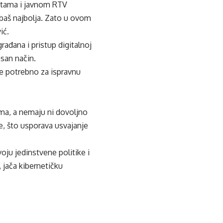
štama i javnom RTV
 baš najbolja. Zato u ovom
ić.
rađana i pristup digitalnoj
asan način.
je potrebno za ispravnu
ama, a nemaju ni dovoljno
e, što usporava usvajanje
oju jedinstvene politike i
, jača kibernetičku