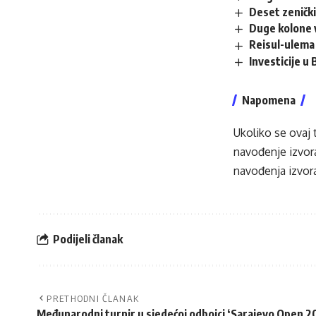
Deset zenički
Duge kolone v
Reisul-ulema 
Investicije u
Napomena
Ukoliko se ovaj 
navođenje izvora
navođenja izvora
Podijeli članak
PRETHODNI ČLANAK
Međunarodni turnir u sjedećoj odbojci ‘Sarajevo Open 20