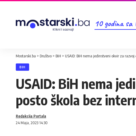
10 godina sa
Mostarski.ba
>
Društvo
>
BiH
>
USAID: BiH nema jedinstveni okvir za razvoj 
BIH
USAID: BiH nema jedin
posto škola bez inter
Redakcija Portala
24 Maja, 2023 14:30