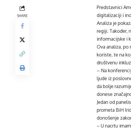
Predstavnici Am
digitalizaciji i 
SHARE
Analiza je pokaz
regiji. Također,
informacijske i 
Ova analiza, po 
koriste, te na ko
društvenu inkluz
– Na konferencij
ljude iz poslov
da bolje razumij
donese značajno 
Jedan od panelis
prometa BiH Irida
donošenje zakons
– U nacrtu imamo