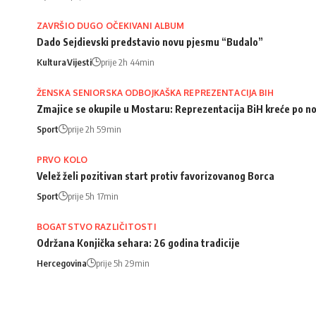
ZAVRŠIO DUGO OČEKIVANI ALBUM
Dado Sejdievski predstavio novu pjesmu “Budalo”
Kultura
Vijesti
prije 2h 44min
ŽENSKA SENIORSKA ODBOJKAŠKA REPREZENTACIJA BIH
Zmajice se okupile u Mostaru: Reprezentacija BiH kreće po n
Sport
prije 2h 59min
PRVO KOLO
Velež želi pozitivan start protiv favorizovanog Borca
Sport
prije 5h 17min
BOGATSTVO RAZLIČITOSTI
Održana Konjička sehara: 26 godina tradicije
Hercegovina
prije 5h 29min