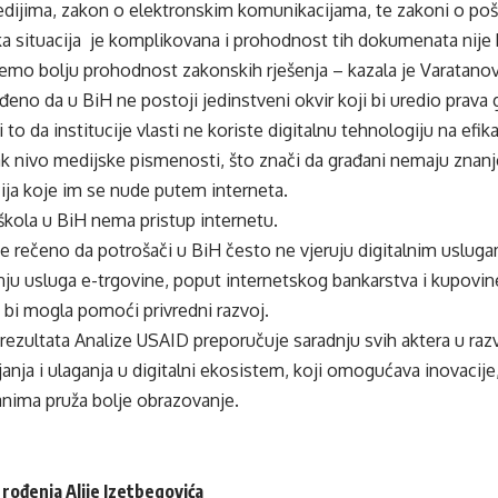
dijima, zakon o elektronskim komunikacijama, te zakoni o po
ka situacija je komplikovana i prohodnost tih dokumenata nije
mo bolju prohodnost zakonskih rješenja – kazala je Varatanov
đeno da u BiH ne postoji jedinstveni okvir koji bi uredio prava g
i to da institucije vlasti ne koriste digitalnu tehnologiju na efik
ak nivo medijske pismenosti, što znači da građani nemaju znan
ija koje im se nude putem interneta.
škola u BiH nema pristup internetu.
je rečeno da potrošači u BiH često ne vjeruju digitalnim uslug
nju usluga e-trgovine, poput internetskog bankarstva i kupovin
 bi mogla pomoći privredni razvoj.
ezultata Analize USAID preporučuje saradnju svih aktera u razv
ljanja i ulaganja u digitalni ekosistem, koji omogućava inovacije
anima pruža bolje obrazovanje.
 rođenja Alije Izetbegovića