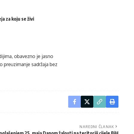
a za koju se živi
edijima, obavezno je jasno
ko preuzimanje sadržaja bez
NAREDNI ČLANAK
oglašenjem 25. maja Danom žalosti na teritoriji cijele BiH