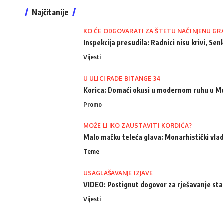
Najčitanije
KO ĆE ODGOVARATI ZA ŠTETU NAČINJENU GR
Inspekcija presudila: Radnici nisu krivi, Senk
Vijesti
U ULICI RADE BITANGE 34
Korica: Domaći okusi u modernom ruhu u M
Promo
MOŽE LI IKO ZAUSTAVITI KORDIĆA?
Malo mačku teleća glava: Monarhistički vlad
Teme
USAGLAŠAVANJE IZJAVE
VIDEO: Postignut dogovor za rješavanje st
Vijesti