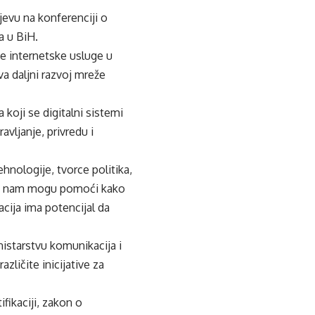
evu na konferenciji o
a u BiH.
je internetske usluge u
va daljni razvoj mreže
 koji se digitalni sistemi
avljanje, privredu i
hnologije, tvorce politika,
koji nam mogu pomoći kako
acija ima potencijal da
nistarstvu komunikacija i
zličite inicijative za
fikaciji, zakon o