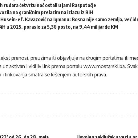
h rudara četvrtu noć ostali u jami Raspotočje
ozila na graničnim prelazim na izlazu iz BiH
Husein-ef. Kavazović na Igmanu: Bosna nije samo zemlja, već idej
 BiH u 2025. porasle za 5,36 posto, na 9,44 milijarde KM
tekst prenosi, preuzima ili objavljuje na drugim portalima ili m
 uz aktivan i vidljiv link prema portalu
www.mostarski.ba
. Sva
 i linkovanja smatra se kršenjem autorskih prava.
23’ od 26. do 28. maja
Usvojen zaključak u vezi s pr