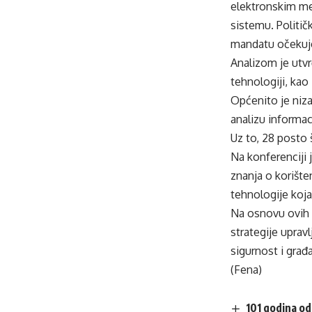
elektronskim me
sistemu. Politič
mandatu očekuje
Analizom je utvr
tehnologiji, kao 
Općenito je niz
analizu informac
Uz to, 28 posto 
Na konferenciji 
znanja o korište
tehnologije koja
Na osnovu ovih r
strategije uprav
sigurnost i građ
(Fena)
101 godina od