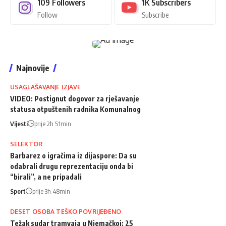
109
Followers
1K
Subscribers
Follow
Subscribe
Najnovije
USAGLAŠAVANJE IZJAVE
VIDEO: Postignut dogovor za rješavanje
statusa otpuštenih radnika Komunalnog
Vijesti
prije 2h 51min
SELEKTOR
Barbarez o igračima iz dijaspore: Da su
odabrali drugu reprezentaciju onda bi
“birali”, a ne pripadali
Sport
prije 3h 48min
DESET OSOBA TEŠKO POVRIJEĐENO
Težak sudar tramvaja u Njemačkoj: 25