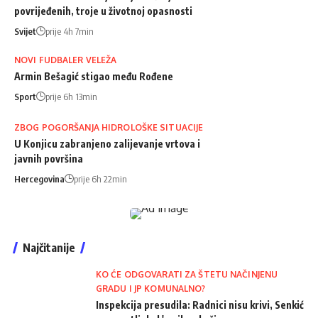
povrijeđenih, troje u životnoj opasnosti
Svijet
prije 4h 7min
NOVI FUDBALER VELEŽA
Armin Bešagić stigao među Rođene
Sport
prije 6h 13min
ZBOG POGORŠANJA HIDROLOŠKE SITUACIJE
U Konjicu zabranjeno zalijevanje vrtova i
javnih površina
Hercegovina
prije 6h 22min
Najčitanije
KO ĆE ODGOVARATI ZA ŠTETU NAČINJENU
GRADU I JP KOMUNALNO?
Inspekcija presudila: Radnici nisu krivi, Senkić