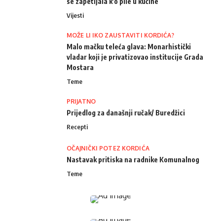
se zapetljala k'o pile u kučine
Vijesti
MOŽE LI IKO ZAUSTAVITI KORDIĆA?
Malo mačku teleća glava: Monarhistički
vladar koji je privatizovao institucije Grada
Mostara
Teme
PRIJATNO
Prijedlog za današnji ručak/ Buredžici
Recepti
OČAJNIČKI POTEZ KORDIĆA
Nastavak pritiska na radnike Komunalnog
Teme