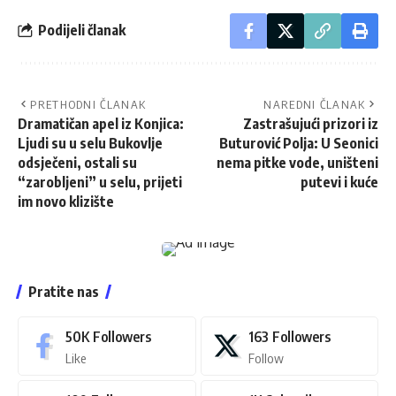
Podijeli članak
PRETHODNI ČLANAK
NAREDNI ČLANAK
Dramatičan apel iz Konjica:
Zastrašujući prizori iz
Ljudi su u selu Bukovlje
Buturović Polja: U Seonici
odsječeni, ostali su
nema pitke vode, uništeni
“zarobljeni” u selu, prijeti
putevi i kuće
im novo klizište
Pratite nas
50K
Followers
163
Followers
Like
Follow