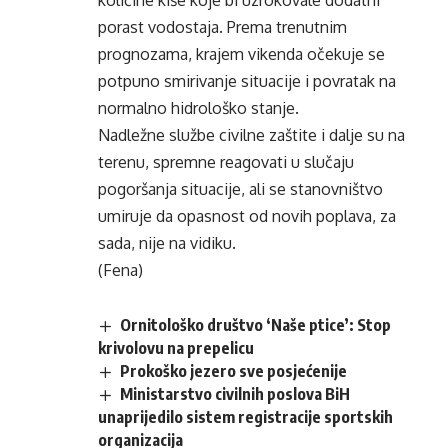
količine kiše koje bi uzrokovale dodatni
porast vodostaja. Prema trenutnim
prognozama, krajem vikenda očekuje se
potpuno smirivanje situacije i povratak na
normalno hidrološko stanje.
Nadležne službe civilne zaštite i dalje su na
terenu, spremne reagovati u slučaju
pogoršanja situacije, ali se stanovništvo
umiruje da opasnost od novih poplava, za
sada, nije na vidiku.
(Fena)
Ornitološko društvo ‘Naše ptice’: Stop
krivolovu na prepelicu
Prokoško jezero sve posjećenije
Ministarstvo civilnih poslova BiH
unaprijedilo sistem registracije sportskih
organizacija