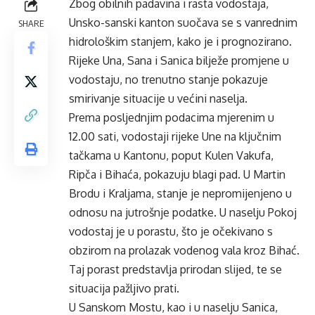
Zbog obilnih padavina i rasta vodostaja,
Unsko-sanski kanton suočava se s vanrednim
SHARE
hidrološkim stanjem, kako je i prognozirano.
Rijeke Una, Sana i Sanica bilježe promjene u
vodostaju, no trenutno stanje pokazuje
smirivanje situacije u većini naselja.
Prema posljednjim podacima mjerenim u
12.00 sati, vodostaji rijeke Une na ključnim
tačkama u Kantonu, poput Kulen Vakufa,
Ripča i Bihaća, pokazuju blagi pad. U Martin
Brodu i Kraljama, stanje je nepromijenjeno u
odnosu na jutrošnje podatke. U naselju Pokoj
vodostaj je u porastu, što je očekivano s
obzirom na prolazak vodenog vala kroz Bihać.
Taj porast predstavlja prirodan slijed, te se
situacija pažljivo prati.
U Sanskom Mostu, kao i u naselju Sanica,