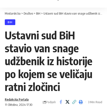
Mostarski.ba
>
Društvo
>
BiH
>
Ustavni sud BiH stavio van snage udžbenik iz historije po kojem se veličaju ratni zločinci
BIH
Ustavni sud BiH
stavio van snage
udžbenik iz historije
po kojem se veličaju
ratni zločinci
Redakcija Portala
Podijeli
3 Min Read
11 Oktobra, 2024 17:30