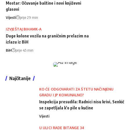
Mostar: Očuvanje baštine i novi književni
glasovi
Vijesti
prije 29 min
IZVJEŠTAJ BIHAMK-A
Duge kolone vozila na graničnim prelazim na
izlazu iz BiH
BiH
prije 45 min
Najčitanije
KO ĆE ODGOVARATI ZA ŠTETU NAČINJENU
GRADU I JP KOMUNALNO?
Inspekcija presudila: Radnici nisu krivi, Senkić
se zapetljala k'o pile u kučine
Vijesti
U ULICI RADE BITANGE 34