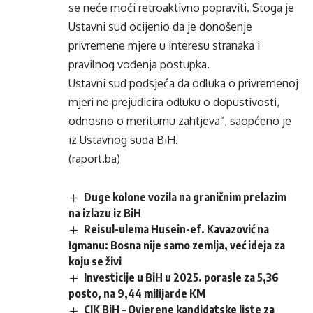
se neće moći retroaktivno popraviti. Stoga je
Ustavni sud ocijenio da je donošenje
privremene mjere u interesu stranaka i
pravilnog vođenja postupka.
Ustavni sud podsjeća da odluka o privremenoj
mjeri ne prejudicira odluku o dopustivosti,
odnosno o meritumu zahtjeva”, saopćeno je
iz Ustavnog suda BiH.
(raport.ba)
Duge kolone vozila na graničnim prelazim
na izlazu iz BiH
Reisul-ulema Husein-ef. Kavazović na
Igmanu: Bosna nije samo zemlja, već ideja za
koju se živi
Investicije u BiH u 2025. porasle za 5,36
posto, na 9,44 milijarde KM
CIK BiH – Ovjerene kandidatske liste za