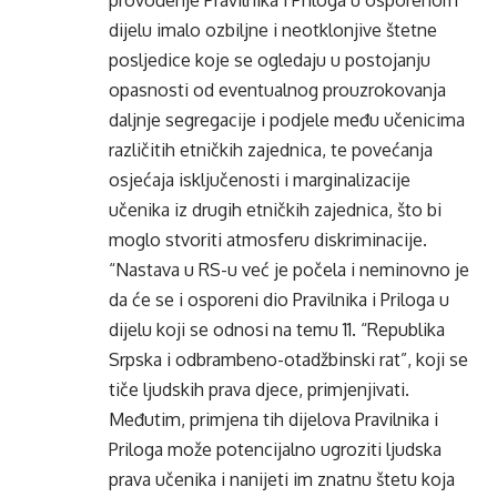
provođenje Pravilnika i Priloga u osporenom
dijelu imalo ozbiljne i neotklonjive štetne
posljedice koje se ogledaju u postojanju
opasnosti od eventualnog prouzrokovanja
daljnje segregacije i podjele među učenicima
različitih etničkih zajednica, te povećanja
osjećaja isključenosti i marginalizacije
učenika iz drugih etničkih zajednica, što bi
moglo stvoriti atmosferu diskriminacije.
“Nastava u RS-u već je počela i neminovno je
da će se i osporeni dio Pravilnika i Priloga u
dijelu koji se odnosi na temu 11. “Republika
Srpska i odbrambeno-otadžbinski rat”, koji se
tiče ljudskih prava djece, primjenjivati.
Međutim, primjena tih dijelova Pravilnika i
Priloga može potencijalno ugroziti ljudska
prava učenika i nanijeti im znatnu štetu koja