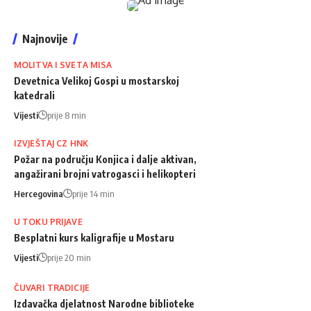
Najnovije
MOLITVA I SVETA MISA
Devetnica Velikoj Gospi u mostarskoj
katedrali
Vijesti
prije 8 min
IZVJEŠTAJ CZ HNK
Požar na području Konjica i dalje aktivan,
angažirani brojni vatrogasci i helikopteri
Hercegovina
prije 14 min
U TOKU PRIJAVE
Besplatni kurs kaligrafije u Mostaru
Vijesti
prije 20 min
ČUVARI TRADICIJE
Izdavačka djelatnost Narodne biblioteke